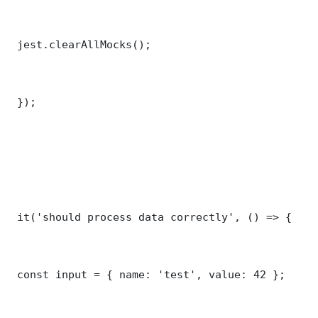
 jest.clearAllMocks();

 });

 it('should process data correctly', () => {

 const input = { name: 'test', value: 42 };
