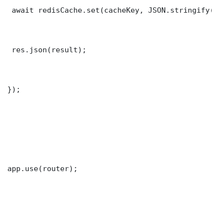
 await redisCache.set(cacheKey, JSON.stringify(r
 res.json(result);

});

app.use(router);
