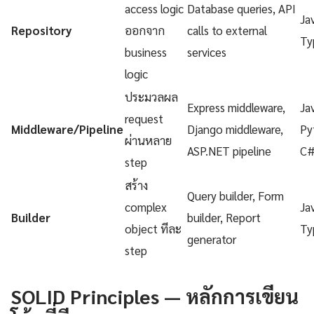
access logic
Database queries, API
Ja
Repository
ออกจาก
calls to external
Ty
business
services
logic
ประมวลผล
Express middleware,
Ja
request
Middleware/Pipeline
Django middleware,
Py
ผ่านหลาย
ASP.NET pipeline
C
step
สร้าง
Query builder, Form
complex
Ja
Builder
builder, Report
object ทีละ
Ty
generator
step
SOLID Principles — หลักการเขียน