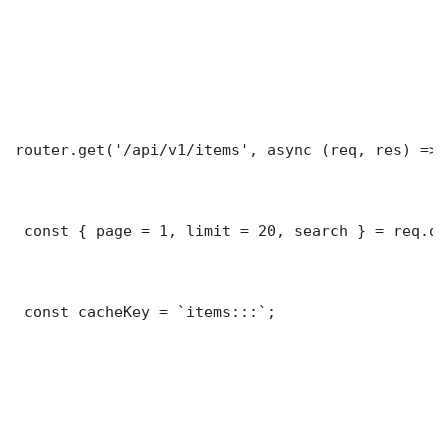
router.get('/api/v1/items', async (req, res) => {
 const { page = 1, limit = 20, search } = req.que
 const cacheKey = `items:::`;
