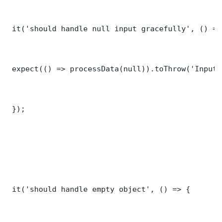
 it('should handle null input gracefully', () => 
 expect(() => processData(null)).toThrow('Input 
 });

 it('should handle empty object', () => {
