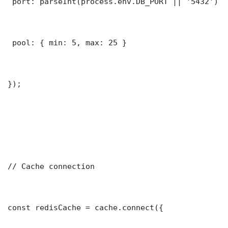
 port: parseInt(process.env.DB_PORT || '5432')

 pool: { min: 5, max: 25 }

});

// Cache connection

const redisCache = cache.connect({
