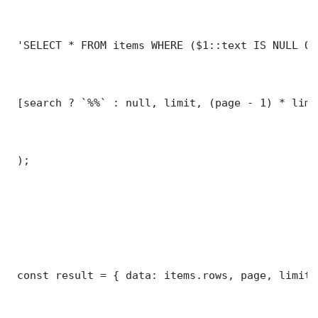
 'SELECT * FROM items WHERE ($1::text IS NULL OR
 [search ? `%%` : null, limit, (page - 1) * limit
 );

 const result = { data: items.rows, page, limit,