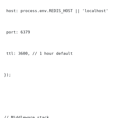
 host: process.env.REDIS_HOST || 'localhost'

 port: 6379

 ttl: 3600, // 1 hour default

});

// Middleware stack
