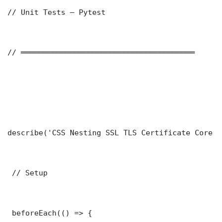
// Unit Tests — Pytest

// ═══════════════════════════════════════

describe('CSS Nesting SSL TLS Certificate Core F
 // Setup

 beforeEach(() => {
