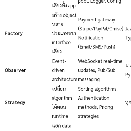
pool, Logger, Config
เดียวทั้ง app
สร้าง object
Payment gateway
หลาย
(Stripe/PayPal/Omise),
Ja
Factory
ประเภทจาก
Notification
Ty
interface
(Email/SMS/Push)
เดียว
Event-
WebSocket real-time
Ja
Observer
driven
updates, Pub/Sub
Py
architecture
messaging
เปลี่ยน
Sorting algorithms,
algorithm
Authentication
Strategy
ทุ
ได้ตอน
methods, Pricing
runtime
strategies
แยก data