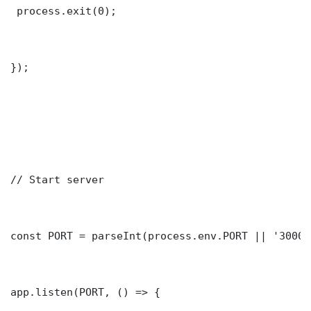
 process.exit(0);

});

// Start server

const PORT = parseInt(process.env.PORT || '3000')
app.listen(PORT, () => {
