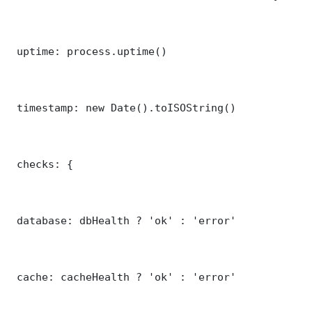
 uptime: process.uptime()

 timestamp: new Date().toISOString()

 checks: {

 database: dbHealth ? 'ok' : 'error'

 cache: cacheHealth ? 'ok' : 'error'
