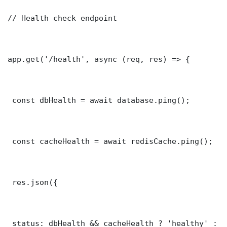
// Health check endpoint

app.get('/health', async (req, res) => {

 const dbHealth = await database.ping();

 const cacheHealth = await redisCache.ping();

 res.json({

 status: dbHealth && cacheHealth ? 'healthy' : '