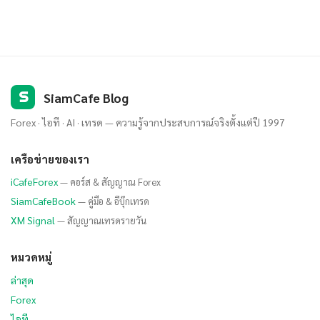
S
SiamCafe Blog
Forex · ไอที · AI · เทรด — ความรู้จากประสบการณ์จริงตั้งแต่ปี 1997
เครือข่ายของเรา
iCafeForex
— คอร์ส & สัญญาณ Forex
SiamCafeBook
— คู่มือ & อีบุ๊กเทรด
XM Signal
— สัญญาณเทรดรายวัน
หมวดหมู่
ล่าสุด
Forex
ไอที