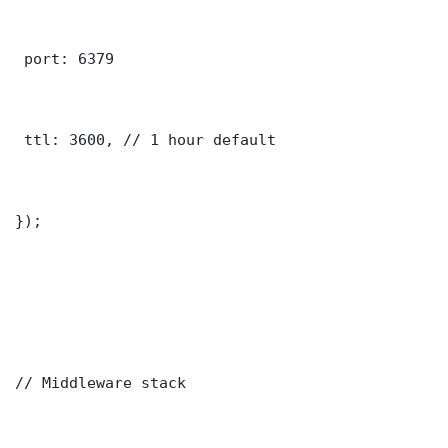
 port: 6379

 ttl: 3600, // 1 hour default

});

// Middleware stack
