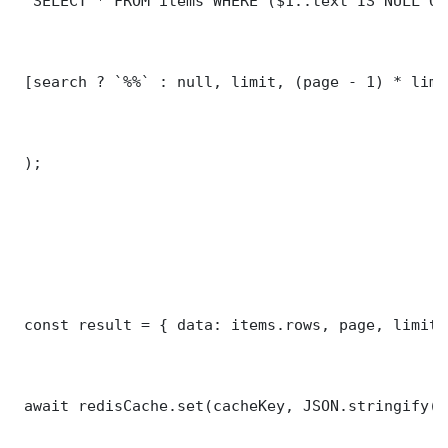
 'SELECT * FROM items WHERE ($1::text IS NULL OR
 [search ? `%%` : null, limit, (page - 1) * limit
 );

 const result = { data: items.rows, page, limit,
 await redisCache.set(cacheKey, JSON.stringify(r