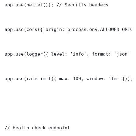
app.use(helmet()); // Security headers

app.use(cors({ origin: process.env.ALLOWED_ORIGI
app.use(logger({ level: 'info', format: 'json' })
app.use(rateLimit({ max: 100, window: '1m' }));

// Health check endpoint
