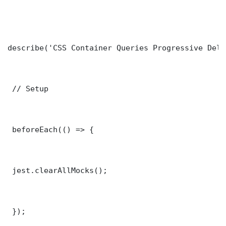
describe('CSS Container Queries Progressive Deli
 // Setup

 beforeEach(() => {

 jest.clearAllMocks();

 });
