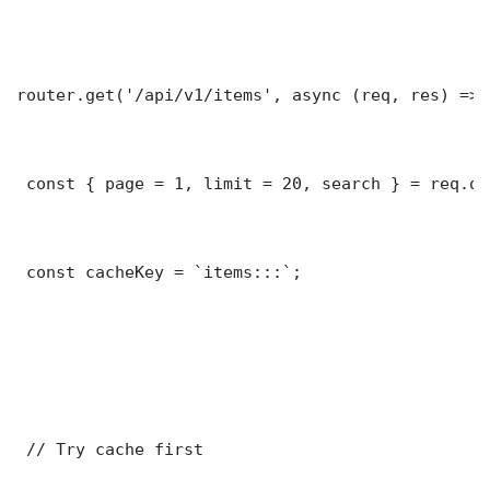
router.get('/api/v1/items', async (req, res) => {
 const { page = 1, limit = 20, search } = req.que
 const cacheKey = `items:::`;

 // Try cache first
