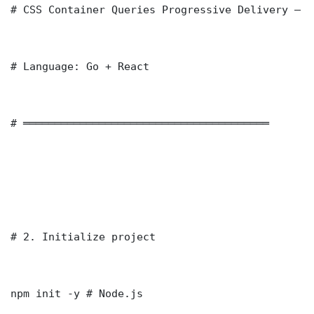
# CSS Container Queries Progressive Delivery — B
# Language: Go + React

# ═══════════════════════════════════════

# 2. Initialize project

npm init -y # Node.js
