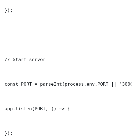
});

// Start server

const PORT = parseInt(process.env.PORT || '3000')
app.listen(PORT, () => {

});