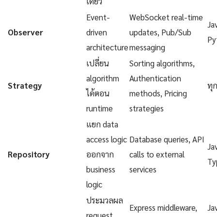
เดียว
Event-
WebSocket real-time
Ja
Observer
driven
updates, Pub/Sub
Py
architecture
messaging
เปลี่ยน
Sorting algorithms,
algorithm
Authentication
Strategy
ทุ
ได้ตอน
methods, Pricing
runtime
strategies
แยก data
access logic
Database queries, API
Ja
Repository
ออกจาก
calls to external
Ty
business
services
logic
ประมวลผล
Express middleware,
Ja
request