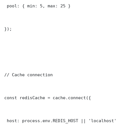
 pool: { min: 5, max: 25 }

});

// Cache connection

const redisCache = cache.connect({

 host: process.env.REDIS_HOST || 'localhost'
