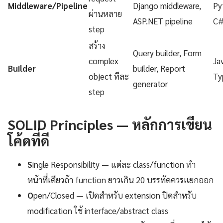
Middleware/Pipeline
Django middleware,
Py
ผ่านหลาย
ASP.NET pipeline
C
step
สร้าง
Query builder, Form
complex
Ja
Builder
builder, Report
object ทีละ
Ty
generator
step
SOLID Principles — หลักการเขียน
โค้ดที่ดี
S
ingle Responsibility — แต่ละ class/function ทำ
หน้าที่เดียวถ้า function ยาวเกิน 20 บรรทัดควรแยกออก
O
pen/Closed — เปิดสำหรับ extension ปิดสำหรับ
modification ใช้ interface/abstract class