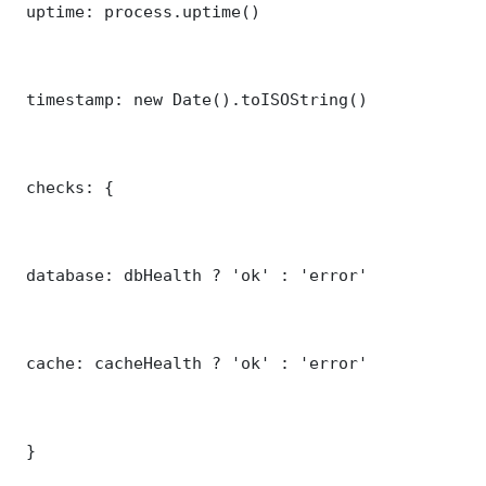
 uptime: process.uptime()

 timestamp: new Date().toISOString()

 checks: {

 database: dbHealth ? 'ok' : 'error'

 cache: cacheHealth ? 'ok' : 'error'

 }
