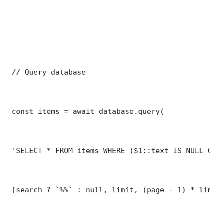
 // Query database

 const items = await database.query(

 'SELECT * FROM items WHERE ($1::text IS NULL OR
 [search ? `%%` : null, limit, (page - 1) * limit