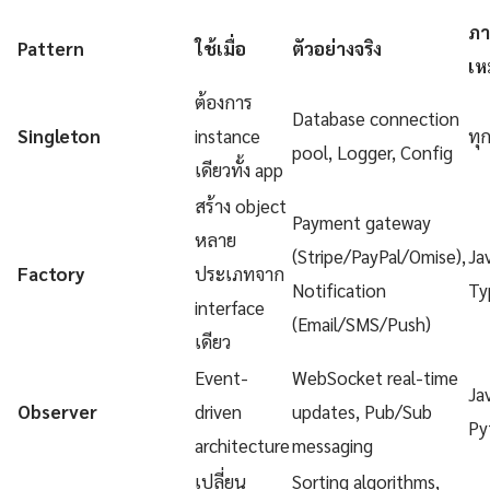
ภา
Pattern
ใช้เมื่อ
ตัวอย่างจริง
เห
ต้องการ
Database connection
Singleton
instance
ทุ
pool, Logger, Config
เดียวทั้ง app
สร้าง object
Payment gateway
หลาย
(Stripe/PayPal/Omise),
Ja
Factory
ประเภทจาก
Notification
Ty
interface
(Email/SMS/Push)
เดียว
Event-
WebSocket real-time
Ja
Observer
driven
updates, Pub/Sub
Py
architecture
messaging
เปลี่ยน
Sorting algorithms,