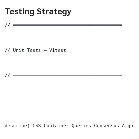
Testing Strategy
// ═══════════════════════════════════════

// Unit Tests — Vitest

// ═══════════════════════════════════════

describe('CSS Container Queries Consensus Algori