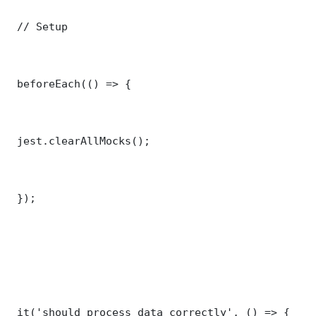
 // Setup

 beforeEach(() => {

 jest.clearAllMocks();

 });

 it('should process data correctly', () => {
