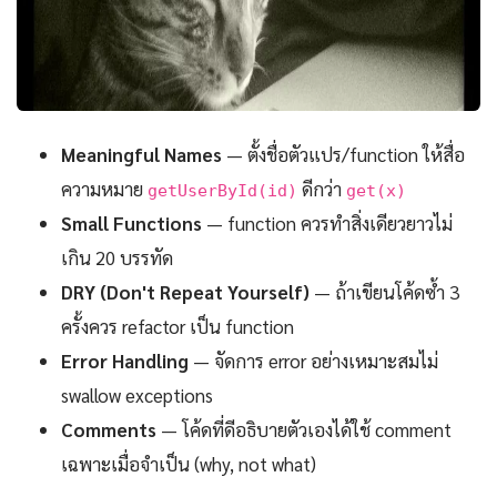
Meaningful Names
— ตั้งชื่อตัวแปร/function ให้สื่อ
ความหมาย
ดีกว่า
getUserById(id)
get(x)
Small Functions
— function ควรทำสิ่งเดียวยาวไม่
เกิน 20 บรรทัด
DRY (Don't Repeat Yourself)
— ถ้าเขียนโค้ดซ้ำ 3
ครั้งควร refactor เป็น function
Error Handling
— จัดการ error อย่างเหมาะสมไม่
swallow exceptions
Comments
— โค้ดที่ดีอธิบายตัวเองได้ใช้ comment
เฉพาะเมื่อจำเป็น (why, not what)