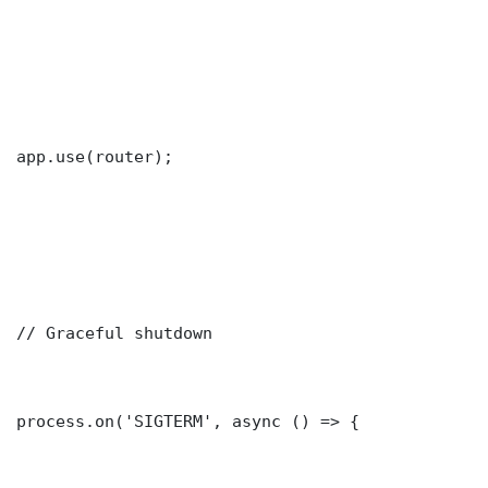
app.use(router);

// Graceful shutdown

process.on('SIGTERM', async () => {
