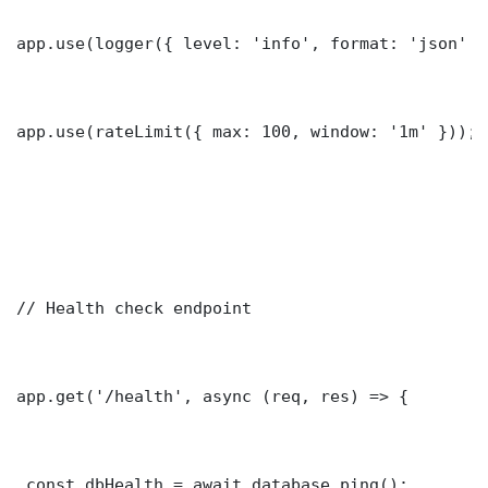
app.use(logger({ level: 'info', format: 'json' })
app.use(rateLimit({ max: 100, window: '1m' }));

// Health check endpoint

app.get('/health', async (req, res) => {

 const dbHealth = await database.ping();
