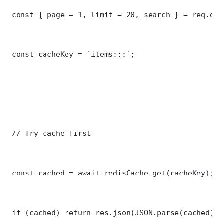
 const { page = 1, limit = 20, search } = req.que
 const cacheKey = `items:::`;

 // Try cache first

 const cached = await redisCache.get(cacheKey);

 if (cached) return res.json(JSON.parse(cached));