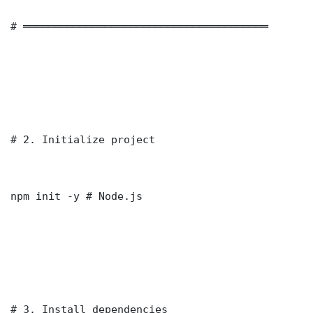
# ═══════════════════════════════════════

# 2. Initialize project

npm init -y # Node.js

# 3. Install dependencies
