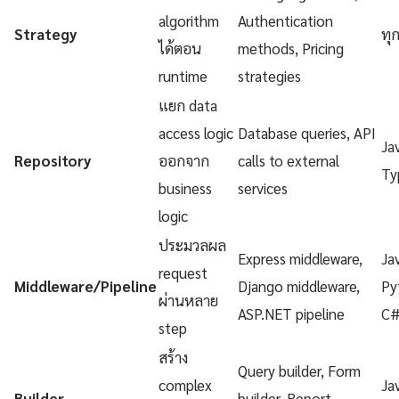
algorithm
Authentication
Strategy
ทุ
ได้ตอน
methods, Pricing
runtime
strategies
แยก data
access logic
Database queries, API
Ja
Repository
ออกจาก
calls to external
Ty
business
services
logic
ประมวลผล
Express middleware,
Ja
request
Middleware/Pipeline
Django middleware,
Py
ผ่านหลาย
ASP.NET pipeline
C
step
สร้าง
Query builder, Form
complex
Ja
Builder
builder, Report