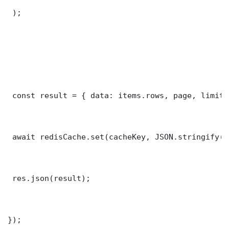
 );

 const result = { data: items.rows, page, limit,
 await redisCache.set(cacheKey, JSON.stringify(r
 res.json(result);

});
