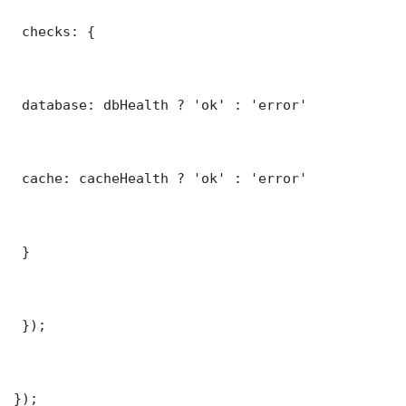
 checks: {

 database: dbHealth ? 'ok' : 'error'

 cache: cacheHealth ? 'ok' : 'error'

 }

 });

});
