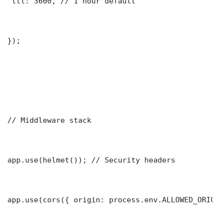
 ttl: 3600, // 1 hour default

});

// Middleware stack

app.use(helmet()); // Security headers

app.use(cors({ origin: process.env.ALLOWED_ORIGI