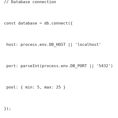
// Database connection

const database = db.connect({

 host: process.env.DB_HOST || 'localhost'

 port: parseInt(process.env.DB_PORT || '5432')

 pool: { min: 5, max: 25 }

});
