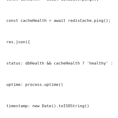
 const cacheHealth = await redisCache.ping();

 res.json({

 status: dbHealth && cacheHealth ? 'healthy' : '
 uptime: process.uptime()

 timestamp: new Date().toISOString()
