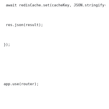
 await redisCache.set(cacheKey, JSON.stringify(r
 res.json(result);

});

app.use(router);
