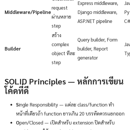
Express middleware,
Ja
request
Middleware/Pipeline
Django middleware,
Py
ผ่านหลาย
ASP.NET pipeline
C
step
สร้าง
Query builder, Form
complex
Ja
Builder
builder, Report
object ทีละ
Ty
generator
step
SOLID Principles — หลักการเขียน
โค้ดที่ดี
S
ingle Responsibility — แต่ละ class/function ทำ
หน้าที่เดียวถ้า function ยาวเกิน 20 บรรทัดควรแยกออก
O
pen/Closed — เปิดสำหรับ extension ปิดสำหรับ