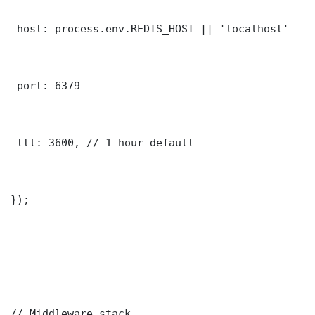
 host: process.env.REDIS_HOST || 'localhost'

 port: 6379

 ttl: 3600, // 1 hour default

});

// Middleware stack
