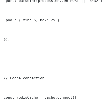
 port: parseInt(process.env.DB_PORT || '5432')

 pool: { min: 5, max: 25 }

});

// Cache connection

const redisCache = cache.connect({
