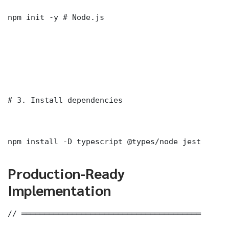
npm init -y # Node.js

# 3. Install dependencies

npm install -D typescript @types/node jest
Production-Ready
Implementation
// ═══════════════════════════════════════
