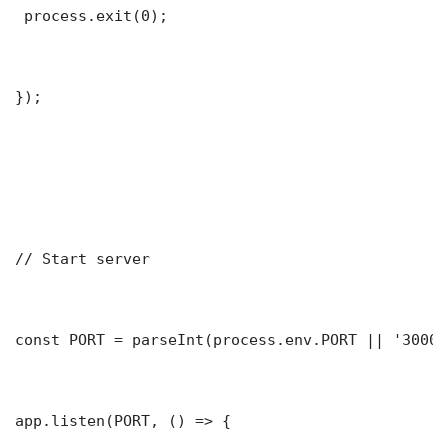
 process.exit(0);

});

// Start server

const PORT = parseInt(process.env.PORT || '3000')
app.listen(PORT, () => {
