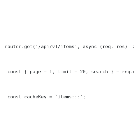
router.get('/api/v1/items', async (req, res) => {
 const { page = 1, limit = 20, search } = req.que
 const cacheKey = `items:::`;
