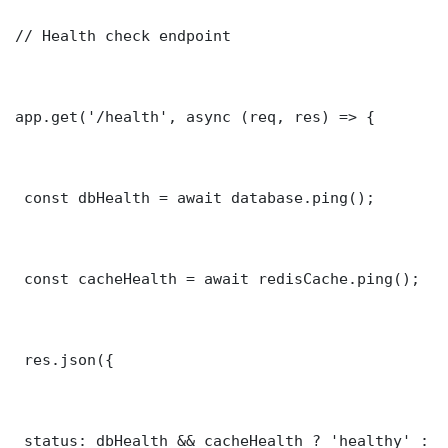
// Health check endpoint

app.get('/health', async (req, res) => {

 const dbHealth = await database.ping();

 const cacheHealth = await redisCache.ping();

 res.json({

 status: dbHealth && cacheHealth ? 'healthy' : '