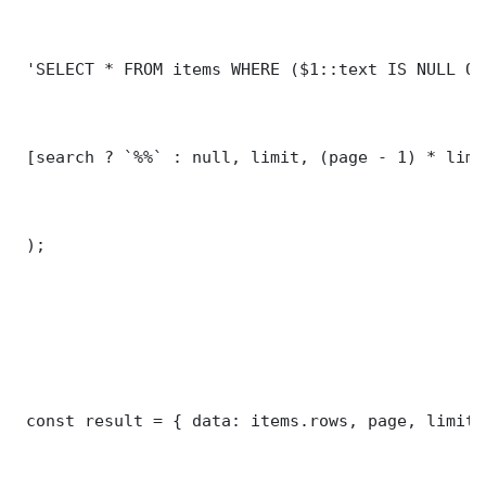
 'SELECT * FROM items WHERE ($1::text IS NULL OR
 [search ? `%%` : null, limit, (page - 1) * limit
 );

 const result = { data: items.rows, page, limit,