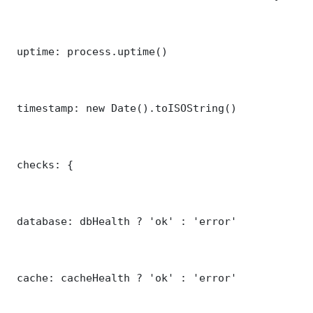
 uptime: process.uptime()

 timestamp: new Date().toISOString()

 checks: {

 database: dbHealth ? 'ok' : 'error'

 cache: cacheHealth ? 'ok' : 'error'
