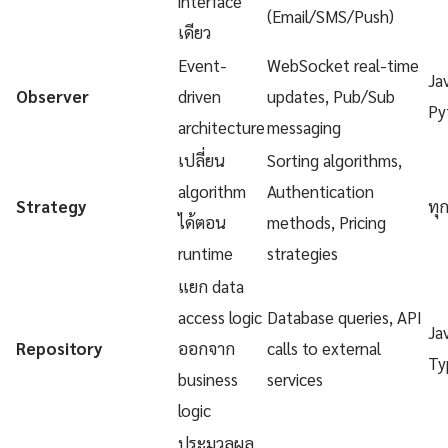
interface
(Email/SMS/Push)
เดียว
Event-
WebSocket real-time
Ja
Observer
driven
updates, Pub/Sub
Py
architecture
messaging
เปลี่ยน
Sorting algorithms,
algorithm
Authentication
Strategy
ทุ
ได้ตอน
methods, Pricing
runtime
strategies
แยก data
access logic
Database queries, API
Ja
Repository
ออกจาก
calls to external
Ty
business
services
logic
ประมวลผล