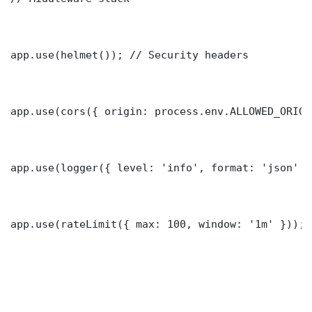
app.use(helmet()); // Security headers

app.use(cors({ origin: process.env.ALLOWED_ORIGI
app.use(logger({ level: 'info', format: 'json' })
app.use(rateLimit({ max: 100, window: '1m' }));
