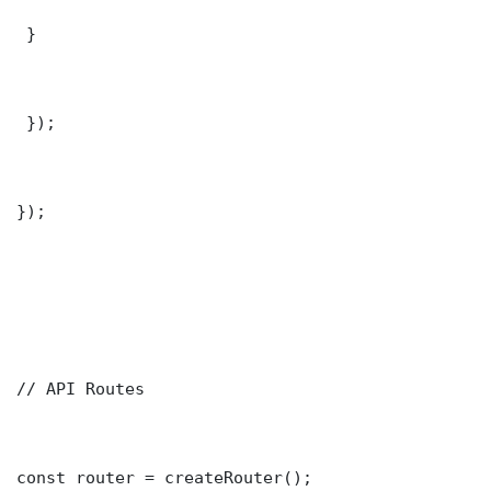
 }

 });

});

// API Routes

const router = createRouter();
