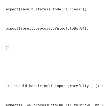
 expect(result.status).toBe('success');

 expect(result.processedValue).toBe(84);

 });

 it('should handle null input gracefully', () => 
 expect(() => processData(null)).toThrow('Input 