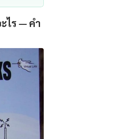
อะไร — คำ