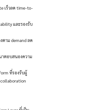
te เร็วลด time-to-
iability และรองรับ
ึ้นลงตาม demand ลด
พัฒนาตอบสนองความ
rm ที่รองรับผู้
 collaboration
re Layer ที่เป็น