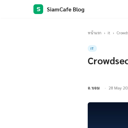
SiamCafe Blog
S
หน้าแรก
›
it
›
Crowds
IT
Crowdsec
อ.บอม
28 May 20