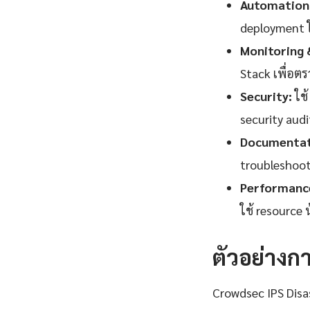
Automation
deployment ใช
Monitoring 
Stack เพื่อตรว
Security:
ใช้
security audi
Documentat
troubleshooti
Performance
ใช้ resource
ตัวอย่างก
Crowdsec IPS Dis