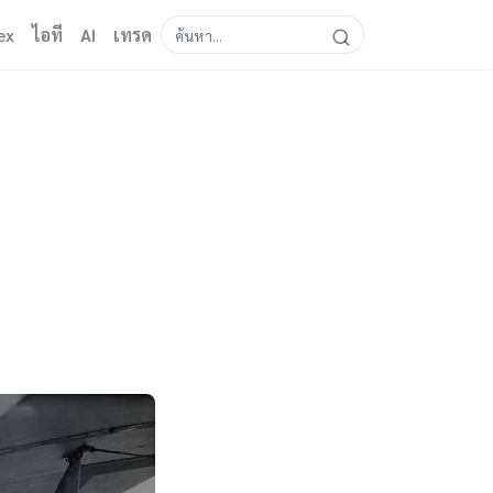
ex
ไอที
AI
เทรด