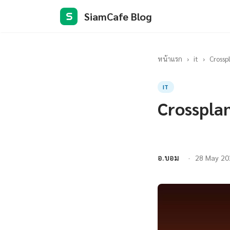
SiamCafe Blog
S
หน้าแรก
›
it
›
Crossp
IT
Crosspla
อ.บอม
28 May 20