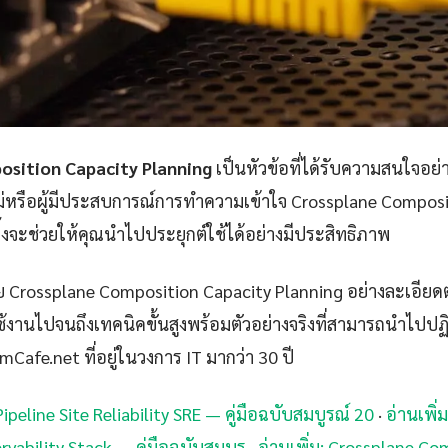
osition Capacity Planning
เป็นหัวข้อที่ได้รับความสนใจอย่
ม่หรือผู้มีประสบการณ์การทำความเข้าใจ Crossplane Composi
ึ้งจะช่วยให้คุณนำไปประยุกต์ใช้ได้อย่างมีประสิทธิภาพ
 Crossplane Composition Capacity Planning อย่างละเอียด
้งานไปจนถึงเทคนิคขั้นสูงพร้อมตัวอย่างจริงที่สามารถนำไปปฏิบ
iamCafe.net ที่อยู่ในวงการ IT มากว่า 30 ปี
Pipeline Site Reliability SRE — คู่มือฉบับสมบูรณ์ 20
·
อ่านเพิ่
vability Stack — คู่มือฉบับสมบูร
·
อ่านเพิ่ม: Crossplane Co