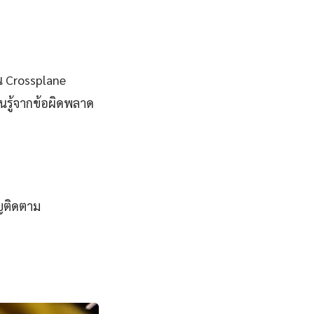
น Crossplane
นรู้จากข้อผิดพลาด
ญติดตาม