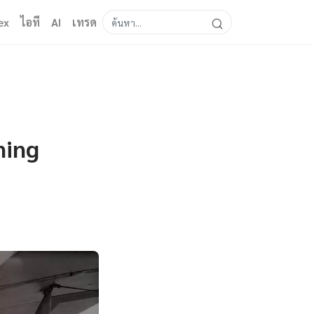
ex
ไอที
AI
เทรด
ning