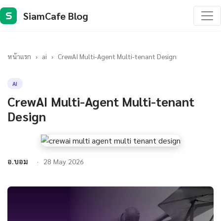
SiamCafe Blog
S
หน้าแรก
›
ai
›
CrewAI Multi-Agent Multi-tenant Design
AI
CrewAI Multi-Agent Multi-tenant
Design
อ.บอม
28 May 2026