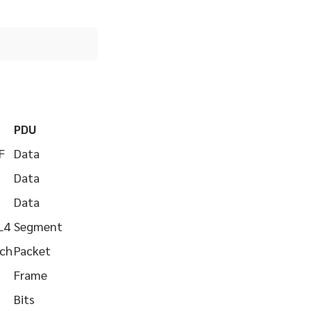
PDU
F
Data
Data
Data
L4
Segment
tch
Packet
Frame
Bits