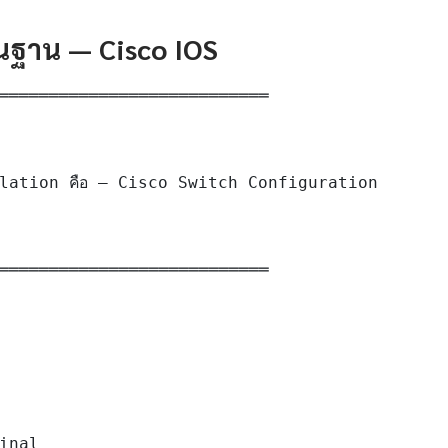
ื้นฐาน — Cisco IOS
═══════════════════════════

lation คือ — Cisco Switch Configuration

═══════════════════════════

inal
