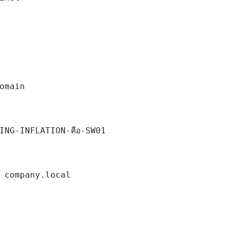
omain

ING-INFLATION-คือ-SW01

 company.local
