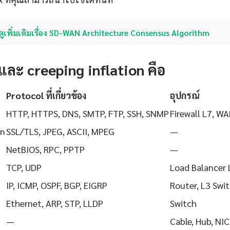
ดูเพิ่มเติมเรื่อง SD-WAN Architecture Consensus Algorithm
และ creeping inflation คือ
Protocol ที่เกี่ยวข้อง
อุปกรณ์
HTTP, HTTPS, DNS, SMTP, FTP, SSH, SNMP
Firewall L7, WA
on
SSL/TLS, JPEG, ASCII, MPEG
—
NetBIOS, RPC, PPTP
—
TCP, UDP
Load Balancer 
IP, ICMP, OSPF, BGP, EIGRP
Router, L3 Swi
Ethernet, ARP, STP, LLDP
Switch
—
Cable, Hub, NIC