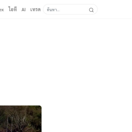
ex
ไอที
AI
เทรด