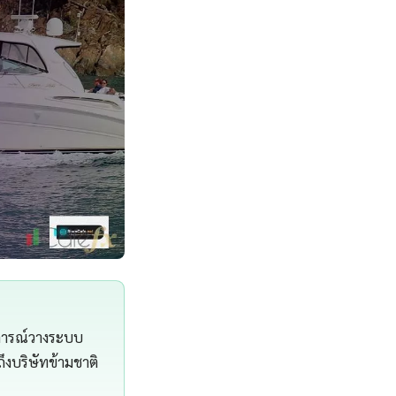
บการณ์วางระบบ
ึงบริษัทข้ามชาติ