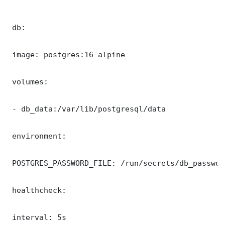
 db:

 image: postgres:16-alpine

 volumes:

 - db_data:/var/lib/postgresql/data

 environment:

 POSTGRES_PASSWORD_FILE: /run/secrets/db_password
 healthcheck:

 interval: 5s
