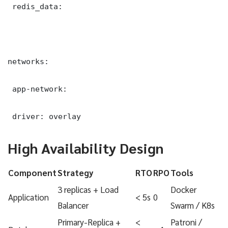
 redis_data:

networks:

 app-network:

 driver: overlay
High Availability Design
Component
Strategy
RTO
RPO
Tools
3 replicas + Load
Docker
Application
< 5s
0
Balancer
Swarm / K8s
Primary-Replica +
<
Patroni /