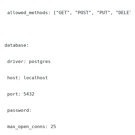
 allowed_methods: ["GET", "POST", "PUT", "DELETE"
database:

 driver: postgres

 host: localhost

 port: 5432

 password: 

 max_open_conns: 25
