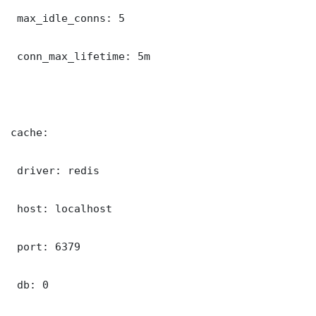
 max_idle_conns: 5

 conn_max_lifetime: 5m

cache:

 driver: redis

 host: localhost

 port: 6379

 db: 0
