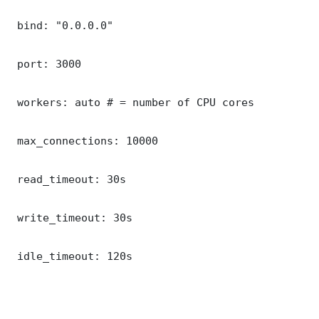
 bind: "0.0.0.0"

 port: 3000

 workers: auto # = number of CPU cores

 max_connections: 10000

 read_timeout: 30s

 write_timeout: 30s

 idle_timeout: 120s
