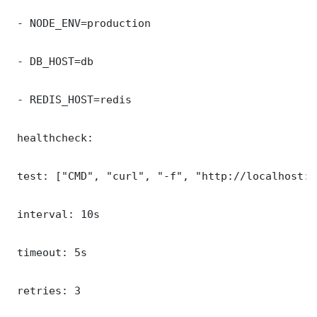
 - NODE_ENV=production

 - DB_HOST=db

 - REDIS_HOST=redis

 healthcheck:

 test: ["CMD", "curl", "-f", "http://localhost:3
 interval: 10s

 timeout: 5s

 retries: 3
