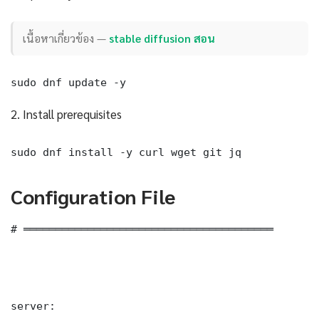
เนื้อหาเกี่ยวข้อง —
stable diffusion สอน
sudo dnf update -y
2. Install prerequisites
sudo dnf install -y curl wget git jq
Configuration File
# ═══════════════════════════════════════

server:
