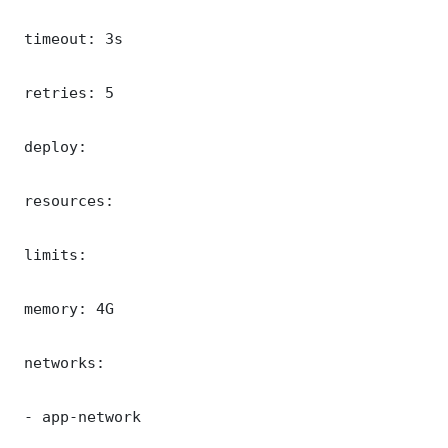
 timeout: 3s

 retries: 5

 deploy:

 resources:

 limits:

 memory: 4G

 networks:

 - app-network
