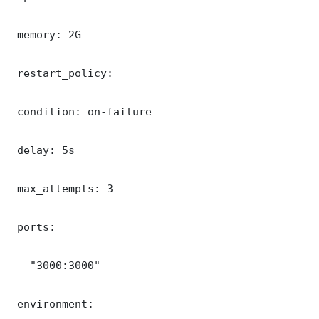
 memory: 2G

 restart_policy:

 condition: on-failure

 delay: 5s

 max_attempts: 3

 ports:

 - "3000:3000"

 environment:
