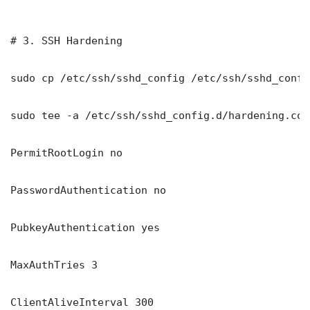
# 3. SSH Hardening

sudo cp /etc/ssh/sshd_config /etc/ssh/sshd_config
sudo tee -a /etc/ssh/sshd_config.d/hardening.con
PermitRootLogin no

PasswordAuthentication no

PubkeyAuthentication yes

MaxAuthTries 3

ClientAliveInterval 300
