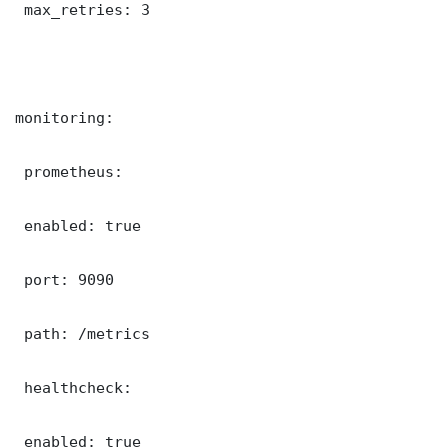
 max_retries: 3

monitoring:

 prometheus:

 enabled: true

 port: 9090

 path: /metrics

 healthcheck:

 enabled: true
