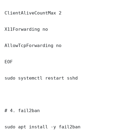
ClientAliveCountMax 2

X11Forwarding no

AllowTcpForwarding no

EOF

sudo systemctl restart sshd

# 4. fail2ban

sudo apt install -y fail2ban
