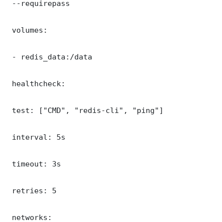
 --requirepass 

 volumes:

 - redis_data:/data

 healthcheck:

 test: ["CMD", "redis-cli", "ping"]

 interval: 5s

 timeout: 3s

 retries: 5

 networks:
