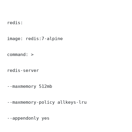
 redis:

 image: redis:7-alpine

 command: >

 redis-server

 --maxmemory 512mb

 --maxmemory-policy allkeys-lru

 --appendonly yes
