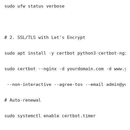
sudo ufw status verbose

# 2. SSL/TLS with Let's Encrypt

sudo apt install -y certbot python3-certbot-nginx
sudo certbot --nginx -d yourdomain.com -d www.yo
 --non-interactive --agree-tos --email admin@you
# Auto-renewal

sudo systemctl enable certbot.timer
