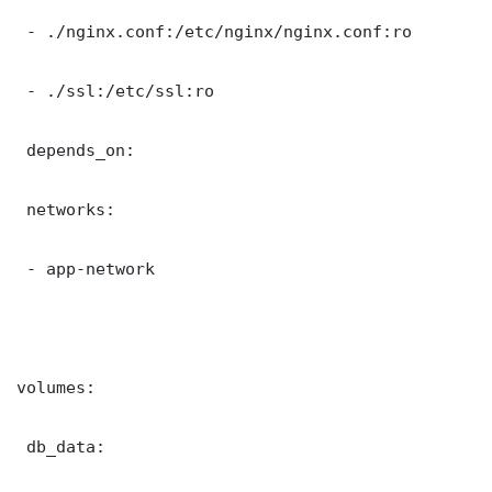
 - ./nginx.conf:/etc/nginx/nginx.conf:ro

 - ./ssl:/etc/ssl:ro

 depends_on:

 networks:

 - app-network

volumes:

 db_data:
