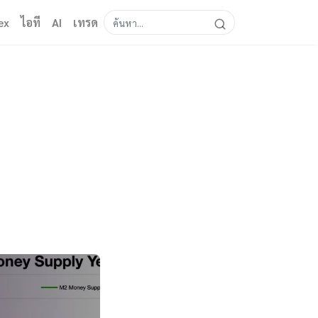
ex
ไอที
AI
เทรด