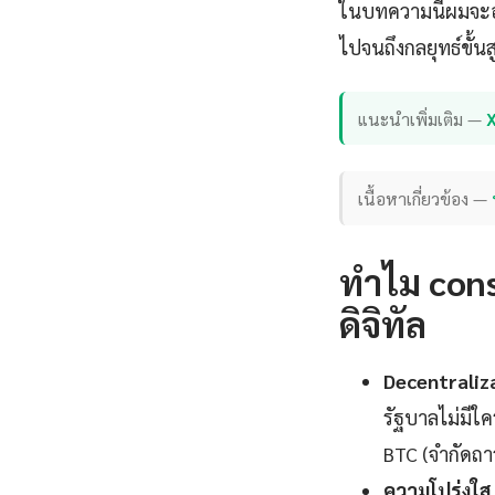
ในบทความนี้ผมจะอธิ
ไปจนถึงกลยุทธ์ขั้นส
แนะนำเพิ่มเติม —
เนื้อหาเกี่ยวข้อง —
ทำไม cons
ดิจิทัล
Decentraliz
รัฐบาลไม่มีใค
BTC (จำกัดถา
ความโปร่งใส