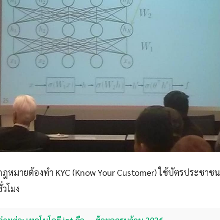
ูกกฎหมายต้องทำ KYC (Know Your Customer) ใช้บัตรประชาชน +
ั่วโมง
อ่านต่อ: เทคโนโลยี iot คือ — ข้อมูลครบถ้วน 2026