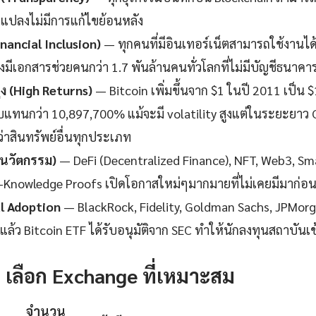
แปลงไม่มีการแก้ไขย้อนหลัง
inancial Inclusion)
— ทุกคนที่มีอินเทอร์เน็ตสามารถใช้งานได้ไ
งมีเอกสารช่วยคนกว่า 1.7 พันล้านคนทั่วโลกที่ไม่มีบัญชีธนาคา
 (High Returns)
— Bitcoin เพิ่มขึ้นจาก $1 ในปี 2011 เป็น 
แทนกว่า 10,897,700% แม้จะมี volatility สูงแต่ในระยะยาว 
าสินทรัพย์อื่นทุกประเภท
(นวัตกรรม)
— DeFi (Decentralized Finance), NFT, Web3, Sm
o-Knowledge Proofs เปิดโอกาสใหม่ๆมากมายที่ไม่เคยมีมาก่อ
al Adoption
— BlackRock, Fidelity, Goldman Sachs, JPMorg
ล้ว Bitcoin ETF ได้รับอนุมัติจาก SEC ทำให้นักลงทุนสถาบันเข้า
1: เลือก Exchange ที่เหมาะสม
จำนวน