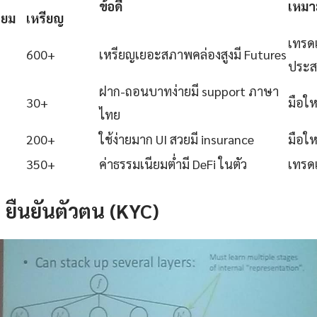
ข้อดี
เหมา
ียม
เหรียญ
เทรดเ
600+
เหรียญเยอะสภาพคล่องสูงมี Futures
ประส
ฝาก-ถอนบาทง่ายมี support ภาษา
30+
มือใ
ไทย
200+
ใช้ง่ายมาก UI สวยมี insurance
มือใ
350+
ค่าธรรมเนียมต่ำมี DeFi ในตัว
เทรดเ
2: ยืนยันตัวตน (KYC)