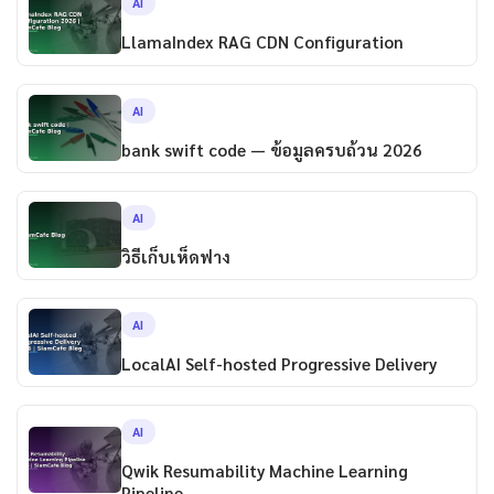
AI
LlamaIndex RAG CDN Configuration
AI
bank swift code — ข้อมูลครบถ้วน 2026
AI
วิธีเก็บเห็ดฟาง
AI
LocalAI Self-hosted Progressive Delivery
AI
Qwik Resumability Machine Learning
Pipeline