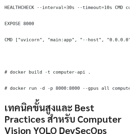
HEALTHCHECK --interval=30s --timeout=10s CMD cur
EXPOSE 8000

CMD ["uvicorn", "main:app", "--host", "0.0.0.0",
# docker build -t computer-api .

# docker run -d -p 8000:8000 --gpus all computer
เทคนิคขั้นสูงและ Best
Practices สำหรับ Computer
Vision YOLO DevSecOps