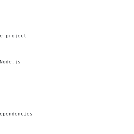
e project

Node.js

ependencies
