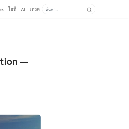
ex
ไอที
AI
เทรด
tion —