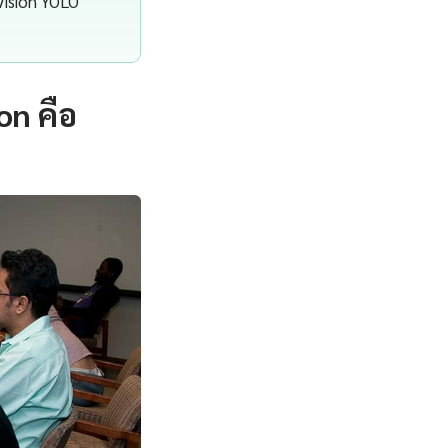
Vision YOLO
n คือ