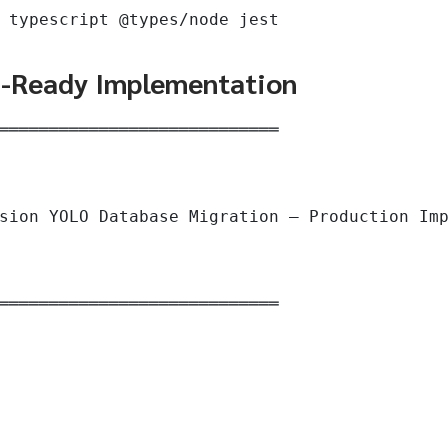
 typescript @types/node jest
n-Ready Implementation
════════════════════════════

sion YOLO Database Migration — Production Imp
════════════════════════════
