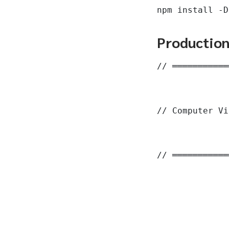
npm install -D
Productio
// ═══════════
// Computer Vi
// ═══════════