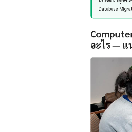
นักพัฒนาทุกคนคว
Database Migrat
Computer 
อะไร — แ