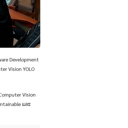
ware Development
ter Vision YOLO
จ Computer Vision
aintainable และ