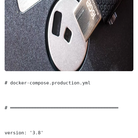
# docker-compose.production.yml

# ═══════════════════════════════════════

version: '3.8'
