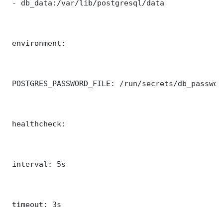
 - db_data:/var/lib/postgresql/data

 environment:

 POSTGRES_PASSWORD_FILE: /run/secrets/db_password
 healthcheck:

 interval: 5s

 timeout: 3s
