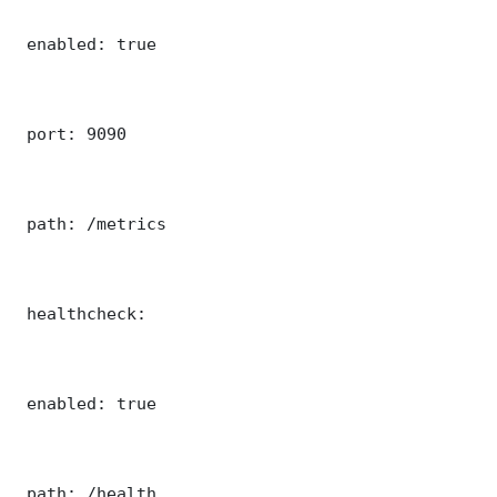
 enabled: true

 port: 9090

 path: /metrics

 healthcheck:

 enabled: true

 path: /health
