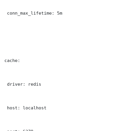
 conn_max_lifetime: 5m

cache:

 driver: redis

 host: localhost
