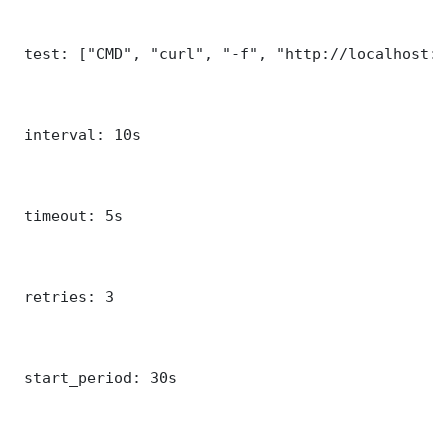
 test: ["CMD", "curl", "-f", "http://localhost:3
 interval: 10s

 timeout: 5s

 retries: 3

 start_period: 30s
