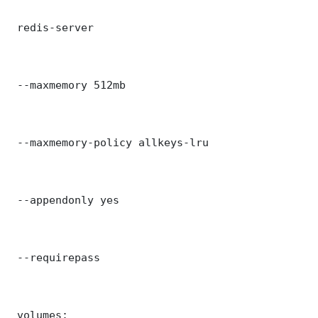
 redis-server

 --maxmemory 512mb

 --maxmemory-policy allkeys-lru

 --appendonly yes

 --requirepass 

 volumes:
