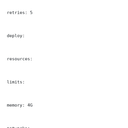
 retries: 5

 deploy:

 resources:

 limits:

 memory: 4G
