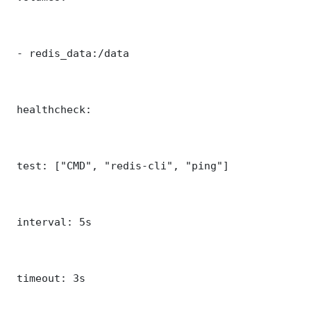
 - redis_data:/data

 healthcheck:

 test: ["CMD", "redis-cli", "ping"]

 interval: 5s

 timeout: 3s
