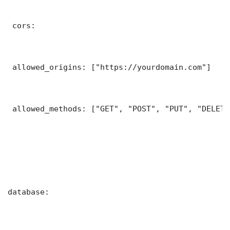
 cors:

 allowed_origins: ["https://yourdomain.com"]

 allowed_methods: ["GET", "POST", "PUT", "DELETE"
database:
