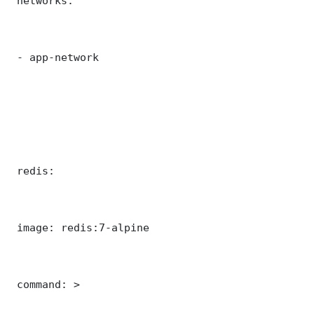
 networks:

 - app-network

 redis:

 image: redis:7-alpine

 command: >
