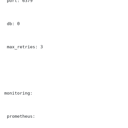
 port: 6379

 db: 0

 max_retries: 3

monitoring:

 prometheus:
