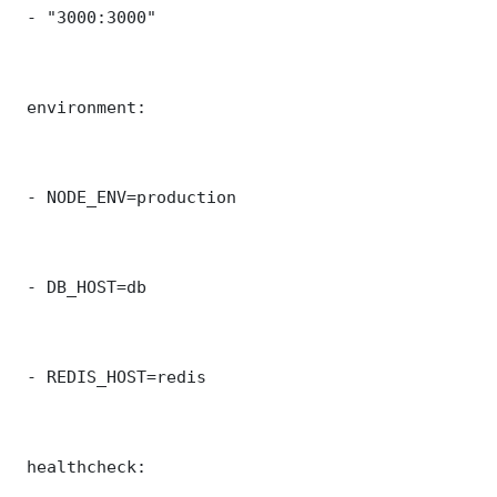
 - "3000:3000"

 environment:

 - NODE_ENV=production

 - DB_HOST=db

 - REDIS_HOST=redis

 healthcheck:
