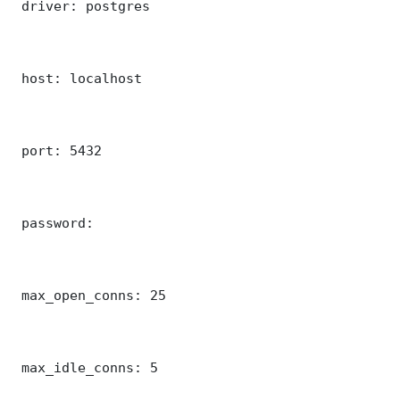
 driver: postgres

 host: localhost

 port: 5432

 password: 

 max_open_conns: 25

 max_idle_conns: 5
