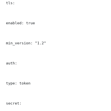
 tls:

 enabled: true

 min_version: "1.2"

 auth:

 type: token

 secret: 
