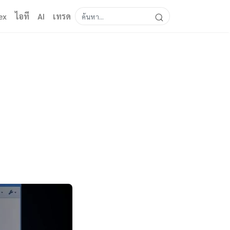
ex
ไอที
AI
เทรด