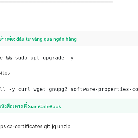
═════════════════════════════
อ่านต่อ: đầu tư vàng qua ngân hàng
e && sudo apt upgrade -y
sites
ll -y curl wget gnupg2 software-properties-c
หนังสือเทรดที่ SiamCafeBook
s ca-certificates git jq unzip