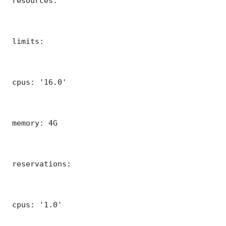
 resources:

 limits:

 cpus: '16.0'

 memory: 4G

 reservations:

 cpus: '1.0'
