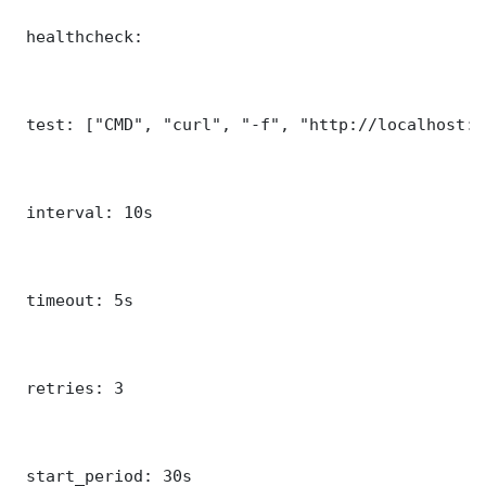
 healthcheck:

 test: ["CMD", "curl", "-f", "http://localhost:5
 interval: 10s

 timeout: 5s

 retries: 3

 start_period: 30s
