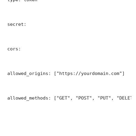
 secret: 

 cors:

 allowed_origins: ["https://yourdomain.com"]

 allowed_methods: ["GET", "POST", "PUT", "DELETE"