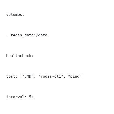
 volumes:

 - redis_data:/data

 healthcheck:

 test: ["CMD", "redis-cli", "ping"]

 interval: 5s
