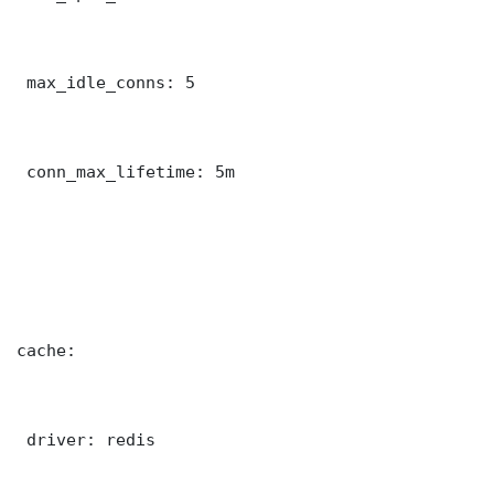
 max_idle_conns: 5

 conn_max_lifetime: 5m

cache:

 driver: redis
