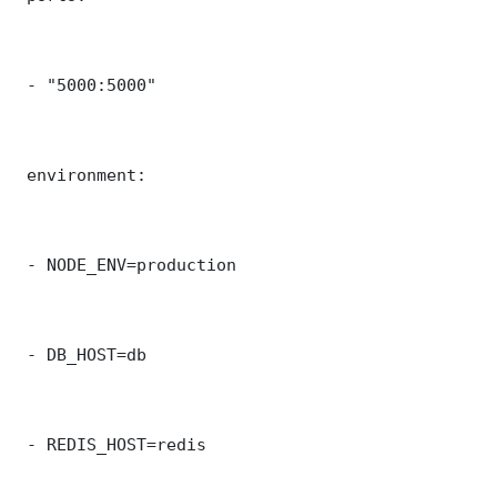
 - "5000:5000"

 environment:

 - NODE_ENV=production

 - DB_HOST=db

 - REDIS_HOST=redis
