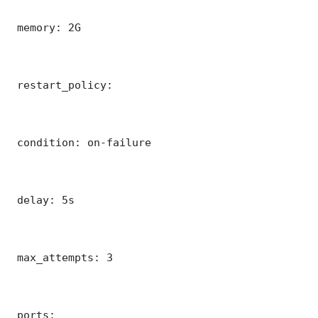
 memory: 2G

 restart_policy:

 condition: on-failure

 delay: 5s

 max_attempts: 3

 ports:
