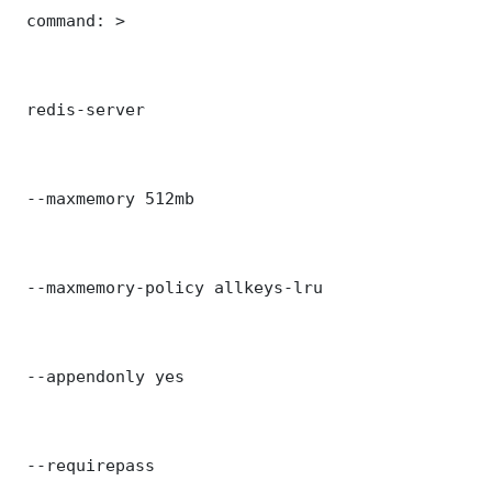
 command: >

 redis-server

 --maxmemory 512mb

 --maxmemory-policy allkeys-lru

 --appendonly yes

 --requirepass 
