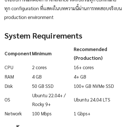
ทุก configuration ที่แสดงในบทความนี้ผ่านการทดสอบจริงบน
production environment
System Requirements
Recommended
Component
Minimum
(Production)
CPU
2 cores
16+ cores
RAM
4 GB
4+ GB
Disk
50 GB SSD
100+ GB NVMe SSD
Ubuntu 22.04+ /
OS
Ubuntu 24.04 LTS
Rocky 9+
Network
100 Mbps
1 Gbps+