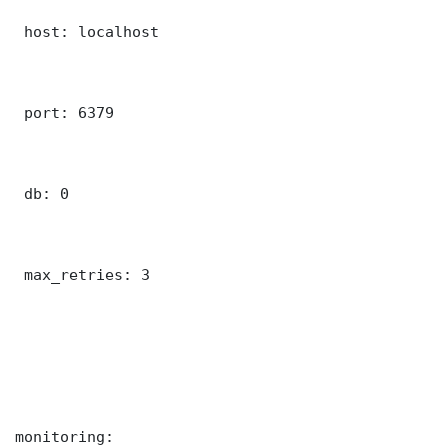
 host: localhost

 port: 6379

 db: 0

 max_retries: 3

monitoring:
