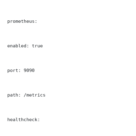
 prometheus:

 enabled: true

 port: 9090

 path: /metrics

 healthcheck:
