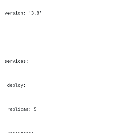
version: '3.8'

services:

 deploy:

 replicas: 5
