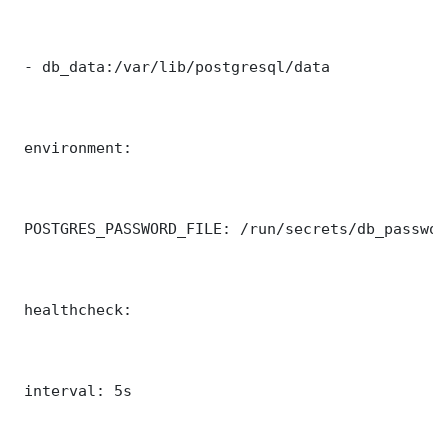
 - db_data:/var/lib/postgresql/data

 environment:

 POSTGRES_PASSWORD_FILE: /run/secrets/db_password
 healthcheck:

 interval: 5s
