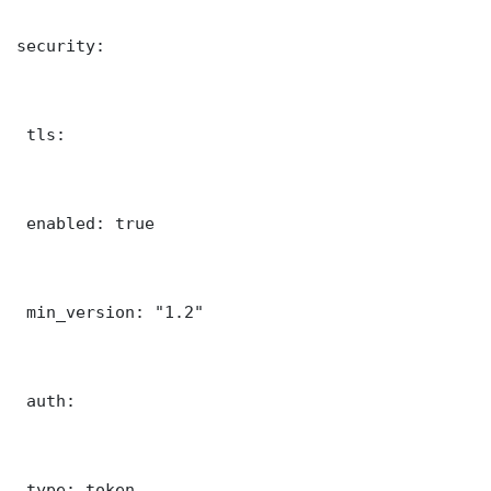
security:

 tls:

 enabled: true

 min_version: "1.2"

 auth:

 type: token
