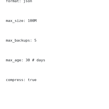
 format: json

 max_size: 100M

 max_backups: 5

 max_age: 30 # days

 compress: true
