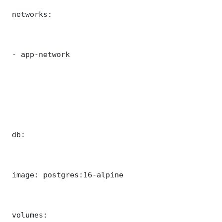
 networks:

 - app-network

 db:

 image: postgres:16-alpine

 volumes:
