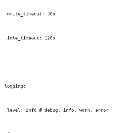
 write_timeout: 30s

 idle_timeout: 120s

logging:

 level: info # debug, info, warn, error
