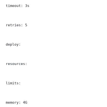
 timeout: 3s

 retries: 5

 deploy:

 resources:

 limits:

 memory: 4G
