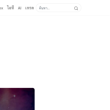
ex
ไอที
AI
เทรด