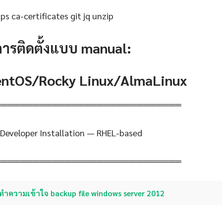
s ca-certificates git jq unzip
การติดตั้งแบบ manual:
CentOS/Rocky Linux/AlmaLinux
═════════════════════════════
n Developer Installation — RHEL-based
═════════════════════════════
ทำความเข้าใจ backup file windows server 2012