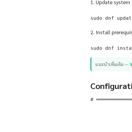
1. Update system
sudo dnf updat
2. Install prerequi
sudo dnf insta
แนะนำเพิ่มเติม —
Configurat
# ════════════