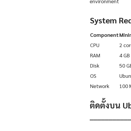
environment
System Re
Component
Min
CPU
2 cor
RAM
4 GB
Disk
50 G
OS
Ubun
Network
100 
ติดตั้งบน 
══════════