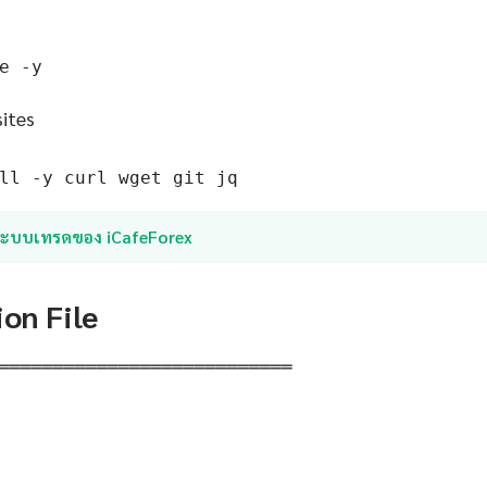
e -y
sites
ll -y curl wget git jq
ระบบเทรดของ iCafeForex
ion File
═══════════════════════════
