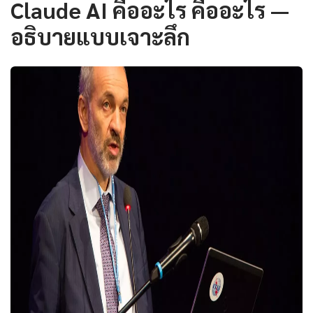
Claude AI คืออะไร คืออะไร —
อธิบายแบบเจาะลึก