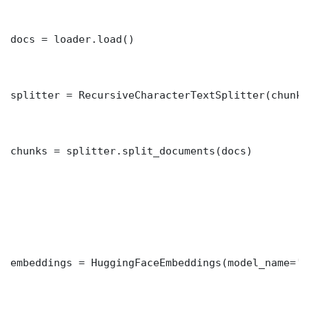
docs = loader.load()

splitter = RecursiveCharacterTextSplitter(chunk_
chunks = splitter.split_documents(docs)

embeddings = HuggingFaceEmbeddings(model_name='i