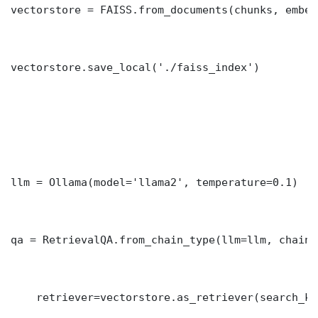
vectorstore = FAISS.from_documents(chunks, embedd
vectorstore.save_local('./faiss_index')

llm = Ollama(model='llama2', temperature=0.1)

qa = RetrievalQA.from_chain_type(llm=llm, chain_
    retriever=vectorstore.as_retriever(search_kw