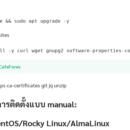
e && sudo apt upgrade -y
sites
ll -y curl wget gnupg2 software-properties-c
iCafeForex
s ca-certificates git jq unzip
การติดตั้งแบบ manual:
CentOS/Rocky Linux/AlmaLinux