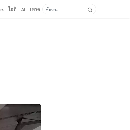
ex
ไอที
AI
เทรด