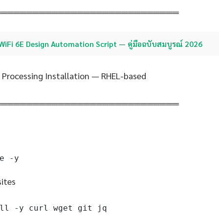
═════════════════════════════
WiFi 6E Design Automation Script — คู่มือฉบับสมบูรณ์ 2026
 Processing Installation — RHEL-based
═════════════════════════════
e -y
sites
ll -y curl wget git jq