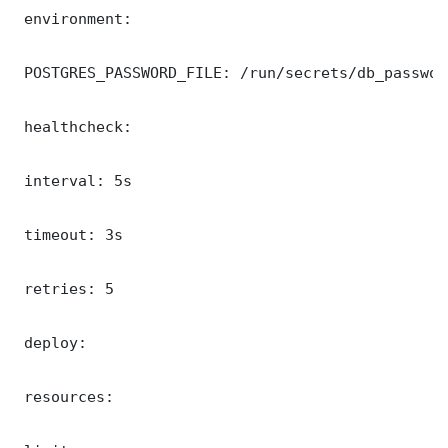
 environment:

 POSTGRES_PASSWORD_FILE: /run/secrets/db_password
 healthcheck:

 interval: 5s

 timeout: 3s

 retries: 5

 deploy:

 resources:
