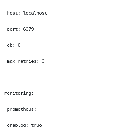
 host: localhost

 port: 6379

 db: 0

 max_retries: 3

monitoring:

 prometheus:

 enabled: true
