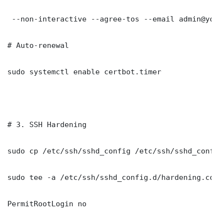
 --non-interactive --agree-tos --email admin@you
# Auto-renewal

sudo systemctl enable certbot.timer

# 3. SSH Hardening

sudo cp /etc/ssh/sshd_config /etc/ssh/sshd_config
sudo tee -a /etc/ssh/sshd_config.d/hardening.con
PermitRootLogin no
