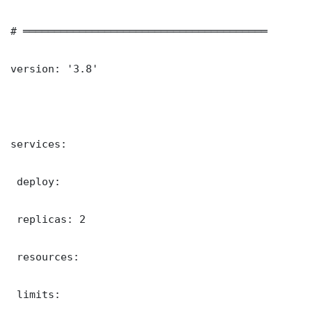
# ═══════════════════════════════════════

version: '3.8'

services:

 deploy:

 replicas: 2

 resources:

 limits:
