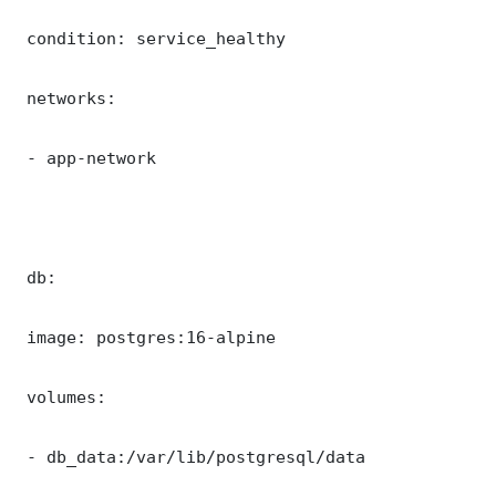
 condition: service_healthy

 networks:

 - app-network

 db:

 image: postgres:16-alpine

 volumes:

 - db_data:/var/lib/postgresql/data
