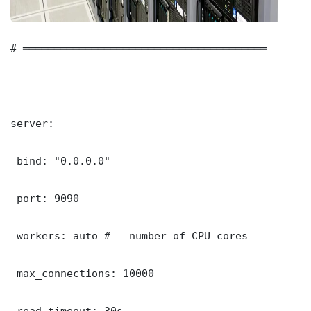
# ═══════════════════════════════════════

server:

 bind: "0.0.0.0"

 port: 9090

 workers: auto # = number of CPU cores

 max_connections: 10000

 read_timeout: 30s
