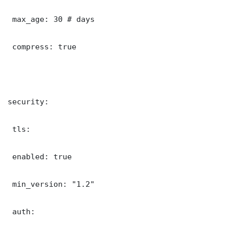
 max_age: 30 # days

 compress: true

security:

 tls:

 enabled: true

 min_version: "1.2"

 auth:
