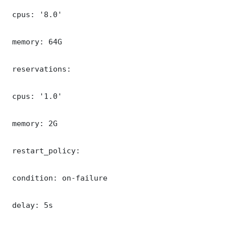
 cpus: '8.0'

 memory: 64G

 reservations:

 cpus: '1.0'

 memory: 2G

 restart_policy:

 condition: on-failure

 delay: 5s
