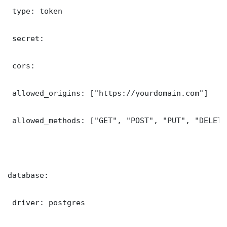
 type: token

 secret: 

 cors:

 allowed_origins: ["https://yourdomain.com"]

 allowed_methods: ["GET", "POST", "PUT", "DELETE"
database:

 driver: postgres
