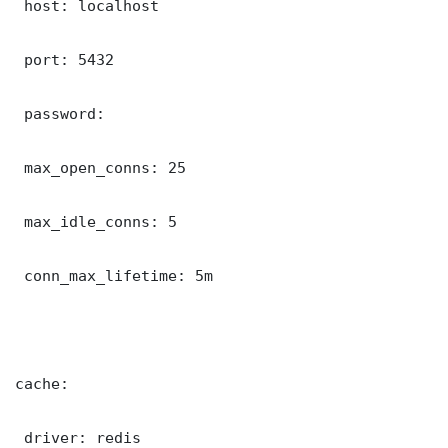
 host: localhost

 port: 5432

 password: 

 max_open_conns: 25

 max_idle_conns: 5

 conn_max_lifetime: 5m

cache:

 driver: redis
