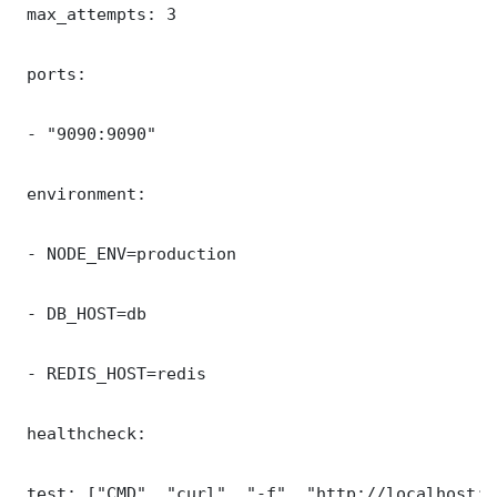
 max_attempts: 3

 ports:

 - "9090:9090"

 environment:

 - NODE_ENV=production

 - DB_HOST=db

 - REDIS_HOST=redis

 healthcheck:

 test: ["CMD", "curl", "-f", "http://localhost:9