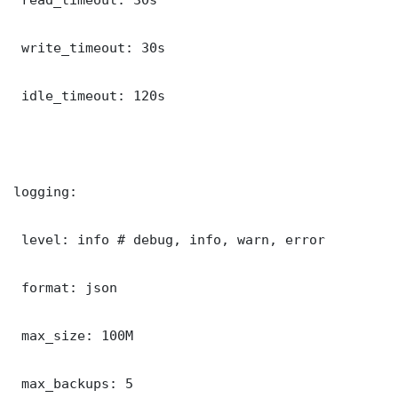
 write_timeout: 30s

 idle_timeout: 120s

logging:

 level: info # debug, info, warn, error

 format: json

 max_size: 100M

 max_backups: 5
