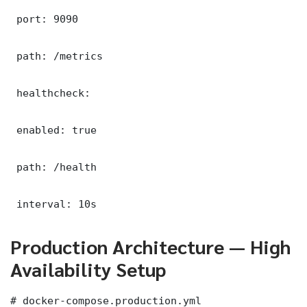
 port: 9090

 path: /metrics

 healthcheck:

 enabled: true

 path: /health

 interval: 10s
Production Architecture — High
Availability Setup
# docker-compose.production.yml
