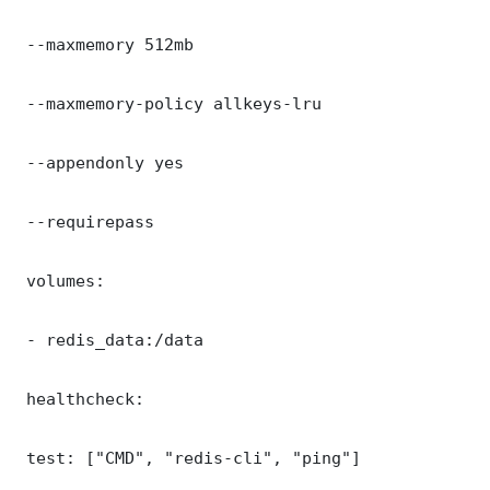
 --maxmemory 512mb

 --maxmemory-policy allkeys-lru

 --appendonly yes

 --requirepass 

 volumes:

 - redis_data:/data

 healthcheck:

 test: ["CMD", "redis-cli", "ping"]
