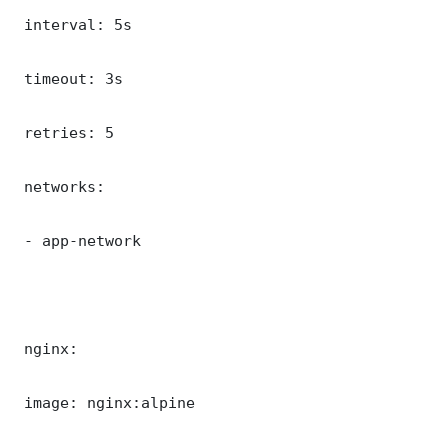
 interval: 5s

 timeout: 3s

 retries: 5

 networks:

 - app-network

 nginx:

 image: nginx:alpine
