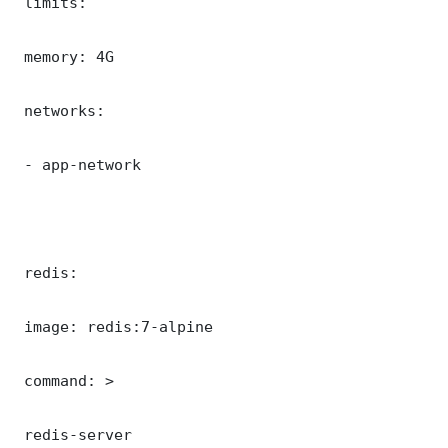
 limits:

 memory: 4G

 networks:

 - app-network

 redis:

 image: redis:7-alpine

 command: >

 redis-server
