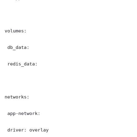
volumes:

 db_data:

 redis_data:

networks:

 app-network:

 driver: overlay