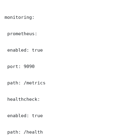
monitoring:

 prometheus:

 enabled: true

 port: 9090

 path: /metrics

 healthcheck:

 enabled: true

 path: /health
