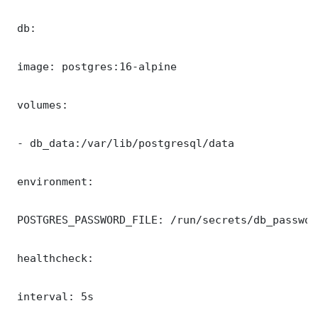
 db:

 image: postgres:16-alpine

 volumes:

 - db_data:/var/lib/postgresql/data

 environment:

 POSTGRES_PASSWORD_FILE: /run/secrets/db_password
 healthcheck:

 interval: 5s
