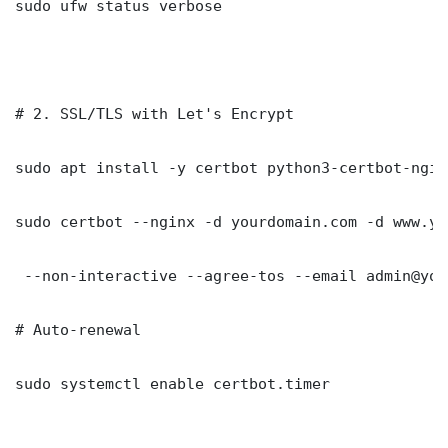
sudo ufw status verbose

# 2. SSL/TLS with Let's Encrypt

sudo apt install -y certbot python3-certbot-nginx
sudo certbot --nginx -d yourdomain.com -d www.yo
 --non-interactive --agree-tos --email admin@you
# Auto-renewal

sudo systemctl enable certbot.timer
