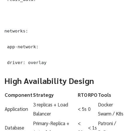
networks:

 app-network:

 driver: overlay
High Availability Design
Component
Strategy
RTO
RPO
Tools
3 replicas + Load
Docker
Application
< 5s
0
Balancer
Swarm / K8s
Primary-Replica +
<
Patroni /
Database
< 1s