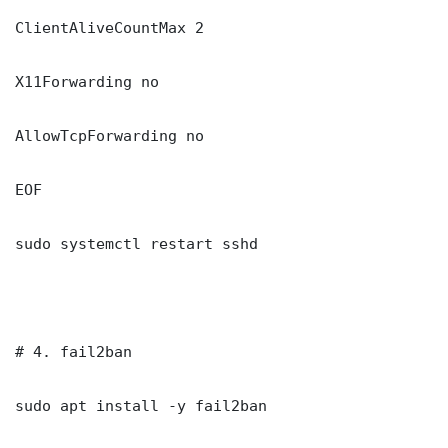
ClientAliveCountMax 2

X11Forwarding no

AllowTcpForwarding no

EOF

sudo systemctl restart sshd

# 4. fail2ban

sudo apt install -y fail2ban
