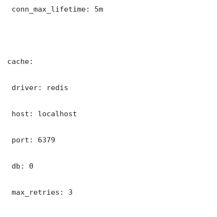
 conn_max_lifetime: 5m

cache:

 driver: redis

 host: localhost

 port: 6379

 db: 0

 max_retries: 3
