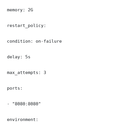
 memory: 2G

 restart_policy:

 condition: on-failure

 delay: 5s

 max_attempts: 3

 ports:

 - "8080:8080"

 environment:
