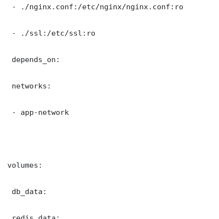
 - ./nginx.conf:/etc/nginx/nginx.conf:ro

 - ./ssl:/etc/ssl:ro

 depends_on:

 networks:

 - app-network

volumes:

 db_data:

 redis_data:
