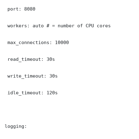
 port: 8080

 workers: auto # = number of CPU cores

 max_connections: 10000

 read_timeout: 30s

 write_timeout: 30s

 idle_timeout: 120s

logging:
