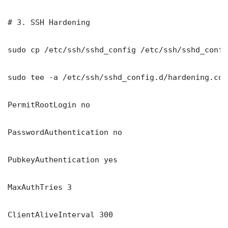
# 3. SSH Hardening

sudo cp /etc/ssh/sshd_config /etc/ssh/sshd_config
sudo tee -a /etc/ssh/sshd_config.d/hardening.con
PermitRootLogin no

PasswordAuthentication no

PubkeyAuthentication yes

MaxAuthTries 3

ClientAliveInterval 300
