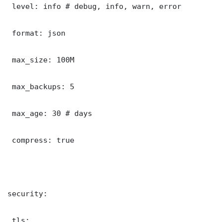
 level: info # debug, info, warn, error

 format: json

 max_size: 100M

 max_backups: 5

 max_age: 30 # days

 compress: true

security:

 tls:
