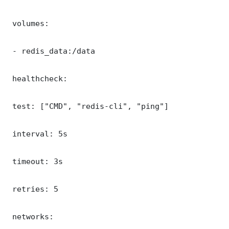
 volumes:

 - redis_data:/data

 healthcheck:

 test: ["CMD", "redis-cli", "ping"]

 interval: 5s

 timeout: 3s

 retries: 5

 networks:
