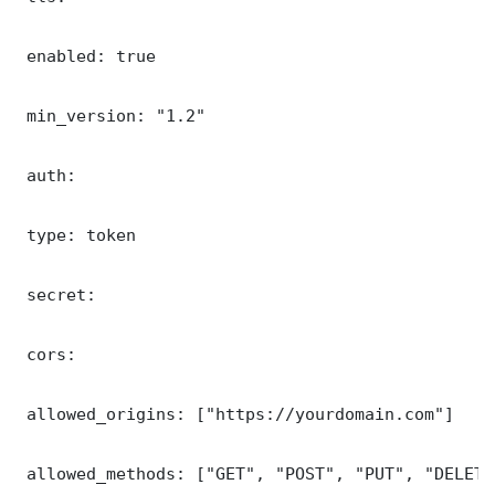
 enabled: true

 min_version: "1.2"

 auth:

 type: token

 secret: 

 cors:

 allowed_origins: ["https://yourdomain.com"]

 allowed_methods: ["GET", "POST", "PUT", "DELETE"