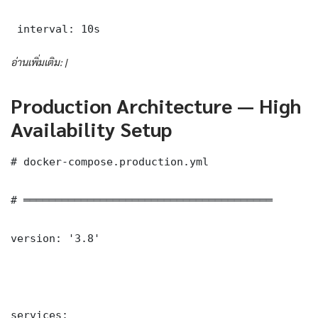
 interval: 10s
อ่านเพิ่มเติม: |
Production Architecture — High
Availability Setup
# docker-compose.production.yml

# ═══════════════════════════════════════

version: '3.8'

services:
