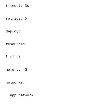
 timeout: 3s

 retries: 5

 deploy:

 resources:

 limits:

 memory: 4G

 networks:

 - app-network
