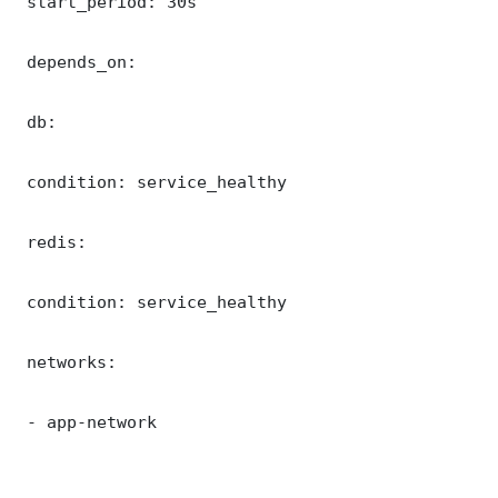
 start_period: 30s

 depends_on:

 db:

 condition: service_healthy

 redis:

 condition: service_healthy

 networks:

 - app-network
