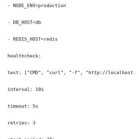
 - NODE_ENV=production

 - DB_HOST=db

 - REDIS_HOST=redis

 healthcheck:

 test: ["CMD", "curl", "-f", "http://localhost:8
 interval: 10s

 timeout: 5s

 retries: 3
