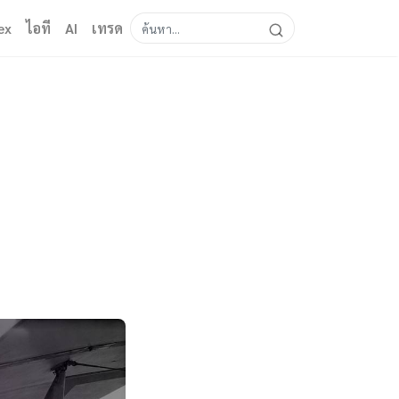
ex
ไอที
AI
เทรด