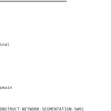
═══════════════════════════

inal

omain

ONSTRUCT-NETWORK-SEGMENTATION-SW01
