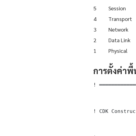
5
Session
4
Transport
3
Network
2
Data Link
1
Physical
การตั้งค่าพ
! ════════════
! CDK Construc