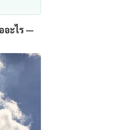
ืออะไร —