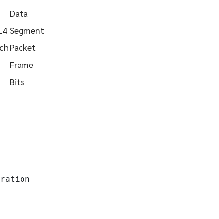
Data
L4
Segment
tch
Packet
Frame
Bits
ration
