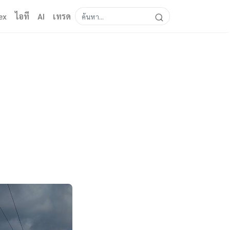
ex
ไอที
AI
เทรด