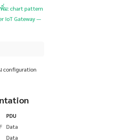
พิ่ม: chart pattern
ter IoT Gateway —
 configuration
ntation
PDU
F
Data
Data