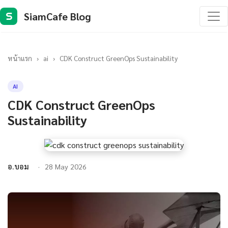
SiamCafe Blog
S
หน้าแรก
›
ai
›
CDK Construct GreenOps Sustainability
AI
CDK Construct GreenOps
Sustainability
อ.บอม
28 May 2026