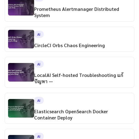
Prometheus Alertmanager Distributed
System
AI
CircleCI Orbs Chaos Engineering
AI
LocalAI Self-hosted Troubleshooting แก้
ปัญหา —
AI
Elasticsearch OpenSearch Docker
Container Deploy
AI