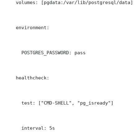
    volumes: [pgdata:/var/lib/postgresql/data]

    environment:

      POSTGRES_PASSWORD: pass

    healthcheck:

      test: ["CMD-SHELL", "pg_isready"]

      interval: 5s
