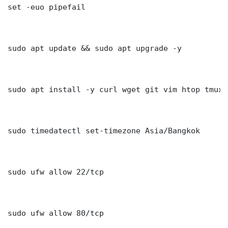
set -euo pipefail

sudo apt update && sudo apt upgrade -y

sudo apt install -y curl wget git vim htop tmux j
sudo timedatectl set-timezone Asia/Bangkok

sudo ufw allow 22/tcp

sudo ufw allow 80/tcp
