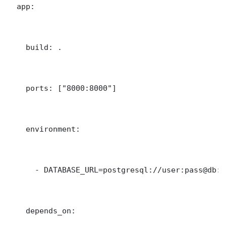
  app:

    build: .

    ports: ["8000:8000"]

    environment:

      - DATABASE_URL=postgresql://user:pass@db:5
    depends_on:
