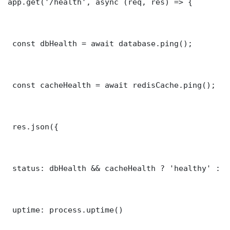
app.get('/health', async (req, res) => {

 const dbHealth = await database.ping();

 const cacheHealth = await redisCache.ping();

 res.json({

 status: dbHealth && cacheHealth ? 'healthy' : '
 uptime: process.uptime()
