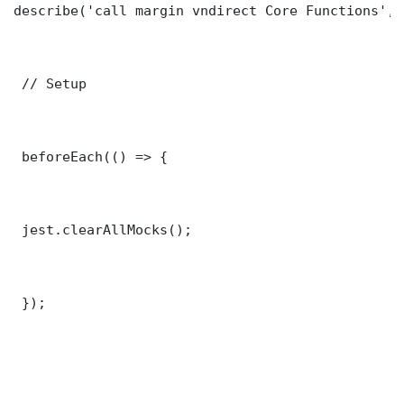
describe('call margin vndirect Core Functions', 
 // Setup

 beforeEach(() => {

 jest.clearAllMocks();

 });
