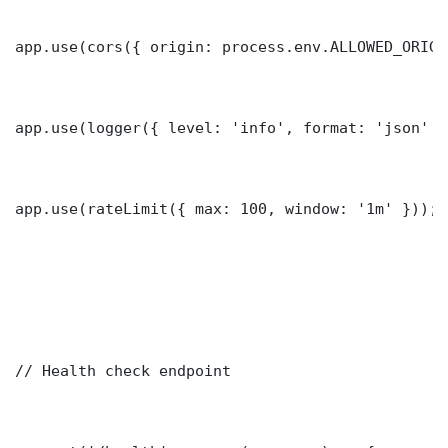
app.use(cors({ origin: process.env.ALLOWED_ORIGI
app.use(logger({ level: 'info', format: 'json' })
app.use(rateLimit({ max: 100, window: '1m' }));

// Health check endpoint
