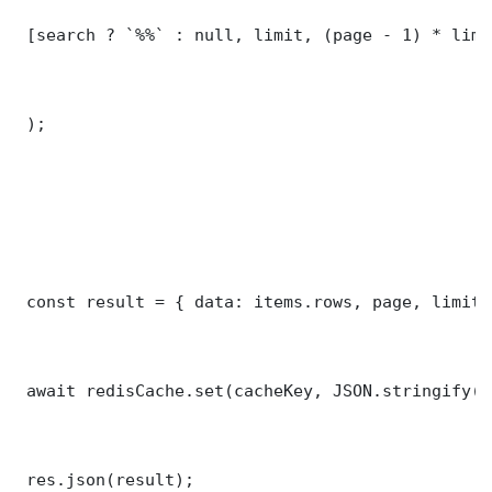
 [search ? `%%` : null, limit, (page - 1) * limit
 );

 const result = { data: items.rows, page, limit,
 await redisCache.set(cacheKey, JSON.stringify(r
 res.json(result);
