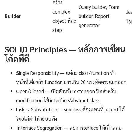
สร้าง
Query builder, Form
complex
Ja
Builder
builder, Report
object ทีละ
Ty
generator
step
SOLID Principles — หลักการเขียน
โค้ดที่ดี
S
ingle Responsibility — แต่ละ class/function ทำ
หน้าที่เดียวถ้า function ยาวเกิน 20 บรรทัดควรแยกออก
O
pen/Closed — เปิดสำหรับ extension ปิดสำหรับ
modification ใช้ interface/abstract class
L
iskov Substitution — subclass ต้องแทนที่ parent ได้
โดยไม่ทำให้ระบบพัง
I
nterface Segregation — แยก interface ให้เล็กและ