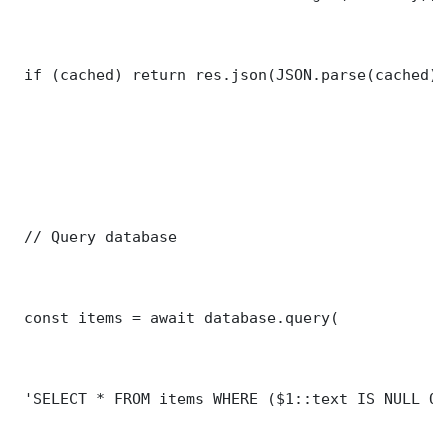
 if (cached) return res.json(JSON.parse(cached));
 // Query database

 const items = await database.query(

 'SELECT * FROM items WHERE ($1::text IS NULL OR