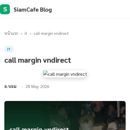
SiamCafe Blog
S
หน้าแรก
›
it
›
call margin vndirect
IT
call margin vndirect
อ.บอม
28 May 2026