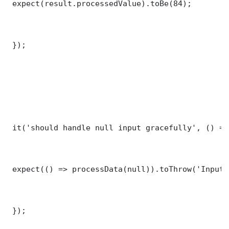
 expect(result.processedValue).toBe(84);

 });

 it('should handle null input gracefully', () => 
 expect(() => processData(null)).toThrow('Input 
 });
