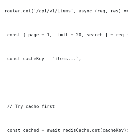
router.get('/api/v1/items', async (req, res) => {
 const { page = 1, limit = 20, search } = req.que
 const cacheKey = `items:::`;

 // Try cache first

 const cached = await redisCache.get(cacheKey);
