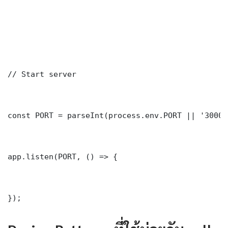
// Start server

const PORT = parseInt(process.env.PORT || '3000')
app.listen(PORT, () => {

});