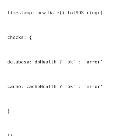
 timestamp: new Date().toISOString()

 checks: {

 database: dbHealth ? 'ok' : 'error'

 cache: cacheHealth ? 'ok' : 'error'

 }

 });
