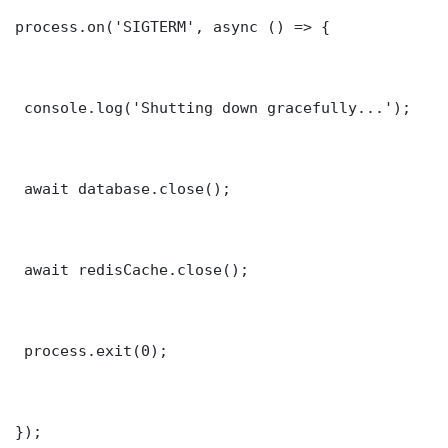
process.on('SIGTERM', async () => {

 console.log('Shutting down gracefully...');

 await database.close();

 await redisCache.close();

 process.exit(0);

});
