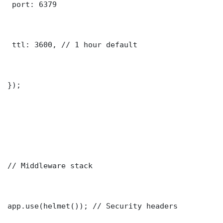
 port: 6379

 ttl: 3600, // 1 hour default

});

// Middleware stack

app.use(helmet()); // Security headers
