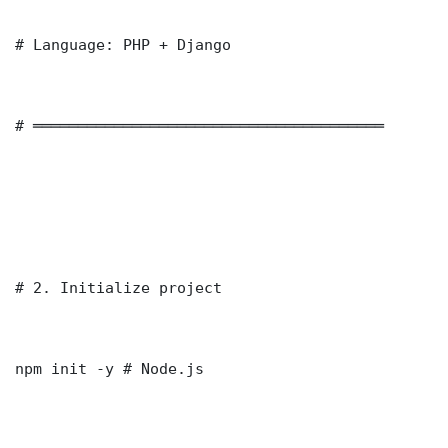
# Language: PHP + Django

# ═══════════════════════════════════════

# 2. Initialize project

npm init -y # Node.js
