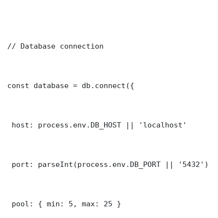
// Database connection

const database = db.connect({

 host: process.env.DB_HOST || 'localhost'

 port: parseInt(process.env.DB_PORT || '5432')

 pool: { min: 5, max: 25 }
