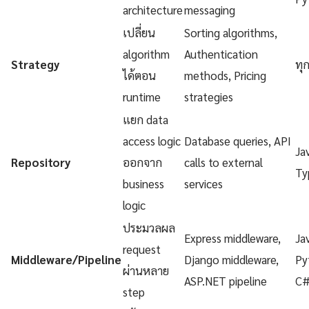
architecture
messaging
เปลี่ยน
Sorting algorithms,
algorithm
Authentication
Strategy
ทุ
ได้ตอน
methods, Pricing
runtime
strategies
แยก data
access logic
Database queries, API
Ja
Repository
ออกจาก
calls to external
Ty
business
services
logic
ประมวลผล
Express middleware,
Ja
request
Middleware/Pipeline
Django middleware,
Py
ผ่านหลาย
ASP.NET pipeline
C
step