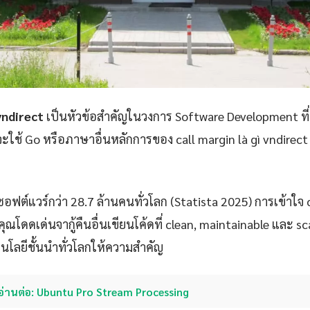
 vndirect
เป็นหัวข้อสำคัญในวงการ Software Development ที
ณจะใช้ Go หรือภาษาอื่นหลักการของ call margin là gì vndire
ซอฟต์แวร์กว่า 28.7 ล้านคนทั่วโลก (Statista 2025) การเข้าใจ c
ุณโดดเด่นจากู้คืนอื่นเขียนโค้ดที่ clean, maintainable และ sca
คโนโลยีชั้นนำทั่วโลกให้ความสำคัญ
อ่านต่อ: Ubuntu Pro Stream Processing