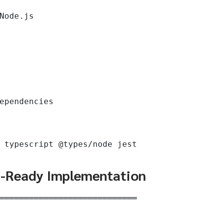
Node.js

ependencies

 typescript @types/node jest
n-Ready Implementation
════════════════════════════
