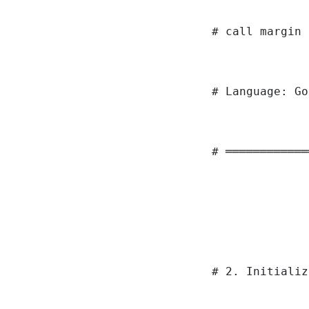
# call margin 
# Language: Go
# ════════════
# 2. Initializ