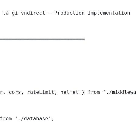
 là gì vndirect — Production Implementation

════════════════════════════

r, cors, rateLimit, helmet } from './middlewa
from './database';
