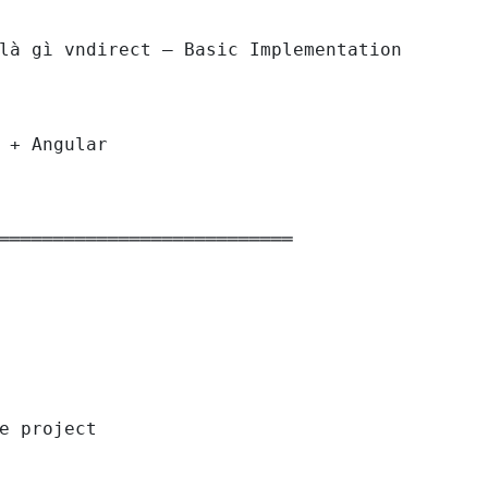
là gì vndirect — Basic Implementation

 + Angular

═══════════════════════════

e project
