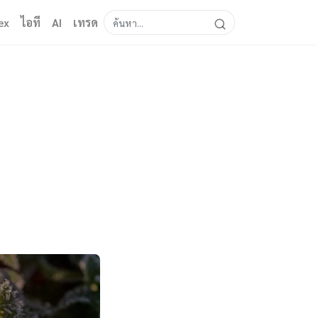
ex
ไอที
AI
เทรด