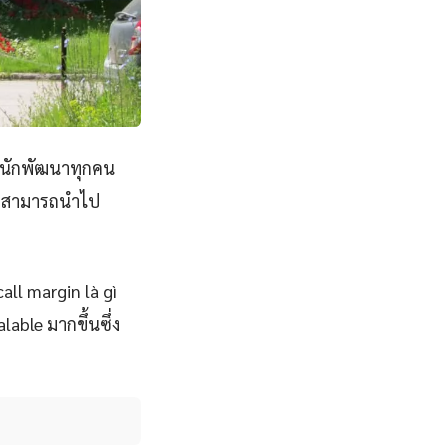
่นักพัฒนาทุกคน
ct สามารถนำไป
all margin là gì
lable มากขึ้นซึ่ง