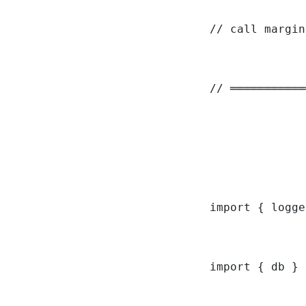
// call margin
// ═══════════
import { logge
import { db } 