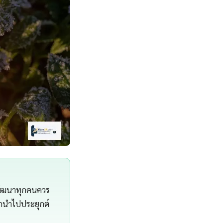
กพัฒนาทุกคนควร
รถนำไปประยุกต์