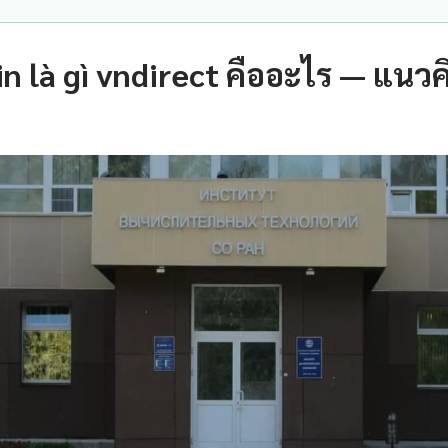
in là gì vndirect คืออะไร — แนว