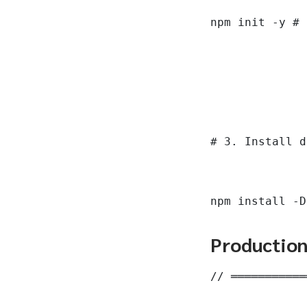
npm init -y # 
# 3. Install d
npm install -D
Productio
// ═══════════