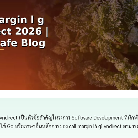
gì vndirect เป็นหัวข้อสำคัญในวงการ Software Development ที่นั
จะใช้ Go หรือภาษาอื่นหลักการของ call margin là gì vndirect สามา