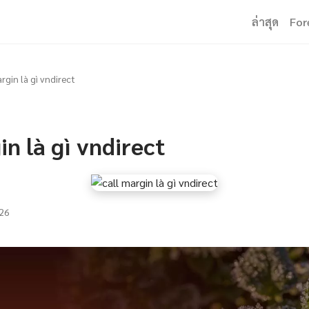
ล่าสุด
For
argin là gì vndirect
in là gì vndirect
26