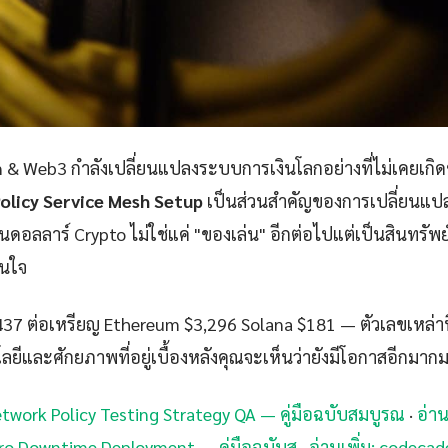
 & Web3 กำลังเปลี่ยนแปลงระบบการเงินโลกอย่างที่ไม่เคยเกิ
olicy Service Mesh Setup
เป็นส่วนสำคัญของการเปลี่ยนแปลง
านดอลลาร์ Crypto ไม่ใช่แค่ "ของเล่น" อีกต่อไปแต่เป็นสินทรัพย
สนใจ
437 ต่อเหรียญ Ethereum $3,296 Solana $181 — ตัวเลขเหล่าน
ลยีและศักยภาพที่อยู่เบื้องหลังคุณจะเห็นว่ายังมีโอกาสอีกมาก
Network Policy Testing Strategy QA — คู่มือฉบับสมบูรณ
·
อ่าน
ro Downtime Deployment — คู่มือฉบับส
·
อ่านเพิ่ม: codeca