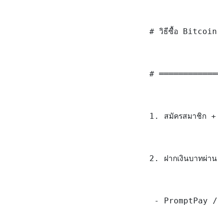
# วิธีซื้อ Bitco
# ════════════
1. สมัครสมาชิก +
2. ฝากเงินบาทผ่า
 - PromptPay /