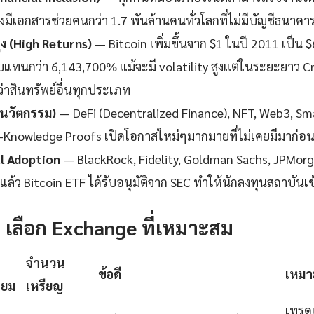
งมีเอกสารช่วยคนกว่า 1.7 พันล้านคนทั่วโลกที่ไม่มีบัญชีธนาคา
 (High Returns)
— Bitcoin เพิ่มขึ้นจาก $1 ในปี 2011 เป็น 
แทนกว่า 6,143,700% แม้จะมี volatility สูงแต่ในระยะยาว C
าสินทรัพย์อื่นทุกประเภท
(นวัตกรรม)
— DeFi (Decentralized Finance), NFT, Web3, Sm
o-Knowledge Proofs เปิดโอกาสใหม่ๆมากมายที่ไม่เคยมีมาก่อ
al Adoption
— BlackRock, Fidelity, Goldman Sachs, JPMorg
ล้ว Bitcoin ETF ได้รับอนุมัติจาก SEC ทำให้นักลงทุนสถาบันเข้า
1: เลือก Exchange ที่เหมาะสม
จำนวน
ข้อดี
เหมา
ียม
เหรียญ
เทรดเ