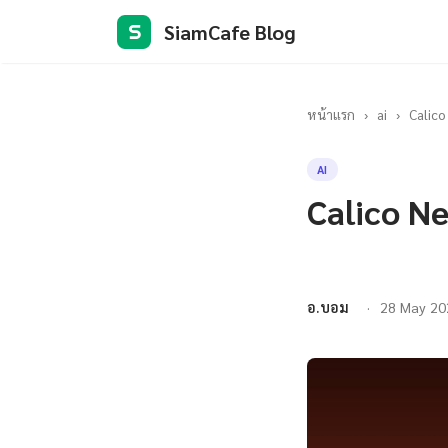
SiamCafe Blog
S
หน้าแรก
›
ai
›
Calico
AI
Calico N
อ.บอม
28 May 20