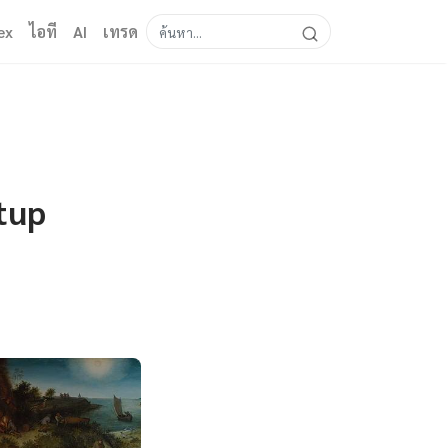
ex
ไอที
AI
เทรด
tup