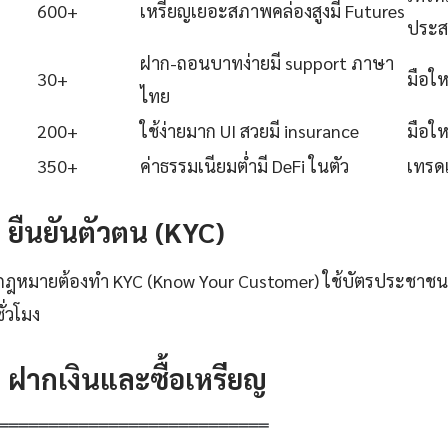
600+
เหรียญเยอะสภาพคล่องสูงมี Futures
ประส
ฝาก-ถอนบาทง่ายมี support ภาษา
30+
มือใ
ไทย
200+
ใช้ง่ายมาก UI สวยมี insurance
มือใ
350+
ค่าธรรมเนียมต่ำมี DeFi ในตัว
เทรดเ
2: ยืนยันตัวตน (KYC)
ูกกฎหมายต้องทำ KYC (Know Your Customer) ใช้บัตรประชาชน +
ั่วโมง
3: ฝากเงินและซื้อเหรียญ
═══════════════════════════
