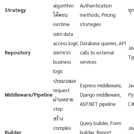
algorithm
Authentication
Strategy
ทุ
ได้ตอน
methods, Pricing
runtime
strategies
แยก data
access logic
Database queries, API
Ja
Repository
ออกจาก
calls to external
Ty
business
services
logic
ประมวลผล
Express middleware,
Ja
request
Middleware/Pipeline
Django middleware,
Py
ผ่านหลาย
ASP.NET pipeline
C
step
สร้าง
Query builder, Form
complex
Ja
Builder
builder, Report