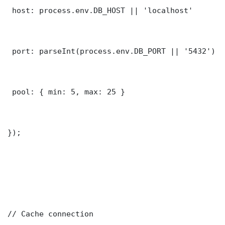
 host: process.env.DB_HOST || 'localhost'

 port: parseInt(process.env.DB_PORT || '5432')

 pool: { min: 5, max: 25 }

});

// Cache connection
