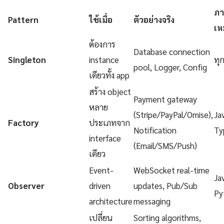
ภา
Pattern
ใช้เมื่อ
ตัวอย่างจริง
เห
ต้องการ
Database connection
Singleton
instance
ทุ
pool, Logger, Config
เดียวทั้ง app
สร้าง object
Payment gateway
หลาย
(Stripe/PayPal/Omise),
Ja
Factory
ประเภทจาก
Notification
Ty
interface
(Email/SMS/Push)
เดียว
Event-
WebSocket real-time
Ja
Observer
driven
updates, Pub/Sub
Py
architecture
messaging
เปลี่ยน
Sorting algorithms,