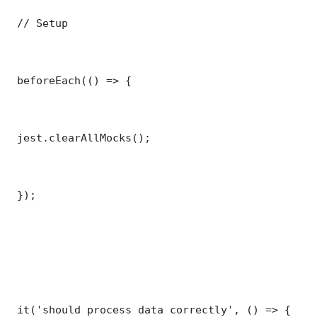
 // Setup

 beforeEach(() => {

 jest.clearAllMocks();

 });

 it('should process data correctly', () => {
