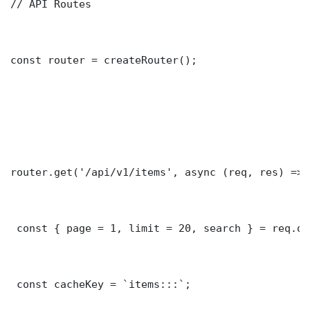
// API Routes

const router = createRouter();

router.get('/api/v1/items', async (req, res) => {
 const { page = 1, limit = 20, search } = req.que
 const cacheKey = `items:::`;
