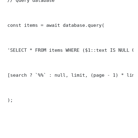
 // Query database

 const items = await database.query(

 'SELECT * FROM items WHERE ($1::text IS NULL OR
 [search ? `%%` : null, limit, (page - 1) * limit
 );
