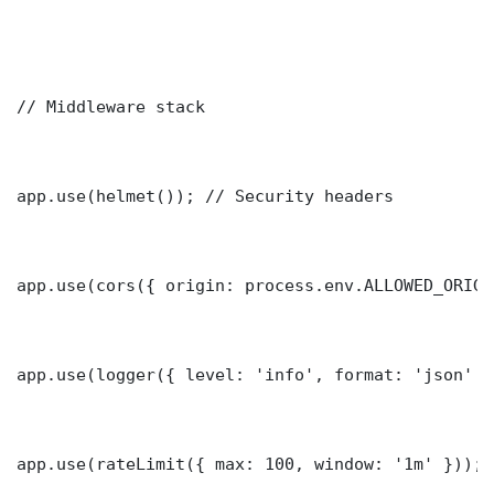
// Middleware stack

app.use(helmet()); // Security headers

app.use(cors({ origin: process.env.ALLOWED_ORIGI
app.use(logger({ level: 'info', format: 'json' })
app.use(rateLimit({ max: 100, window: '1m' }));
