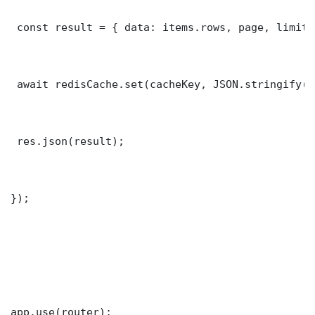
 const result = { data: items.rows, page, limit,
 await redisCache.set(cacheKey, JSON.stringify(r
 res.json(result);

});

app.use(router);
