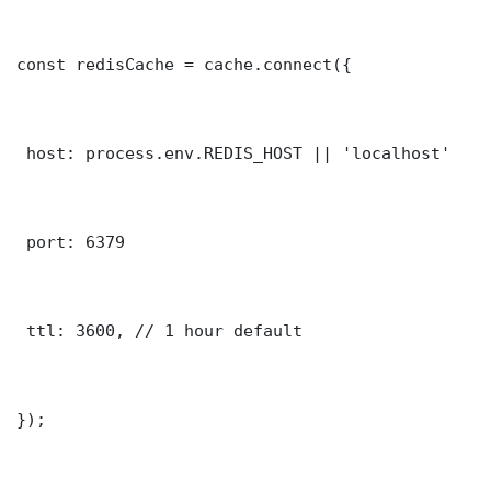
const redisCache = cache.connect({

 host: process.env.REDIS_HOST || 'localhost'

 port: 6379

 ttl: 3600, // 1 hour default

});
