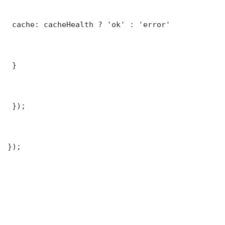
 cache: cacheHealth ? 'ok' : 'error'

 }

 });

});
