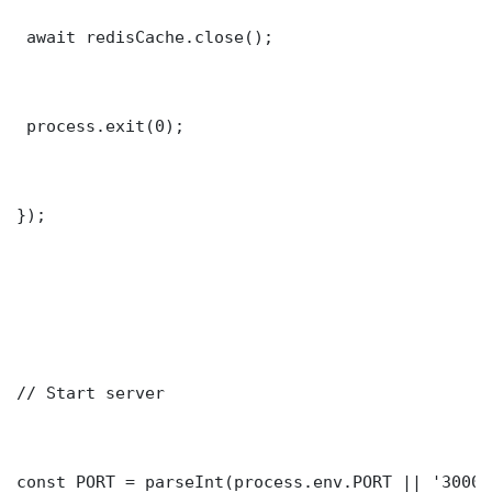
 await redisCache.close();

 process.exit(0);

});

// Start server

const PORT = parseInt(process.env.PORT || '3000')