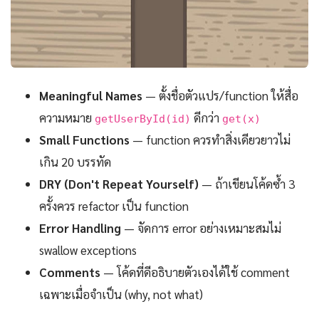
Meaningful Names
— ตั้งชื่อตัวแปร/function ให้สื่อ
ความหมาย
ดีกว่า
getUserById(id)
get(x)
Small Functions
— function ควรทำสิ่งเดียวยาวไม่
เกิน 20 บรรทัด
DRY (Don't Repeat Yourself)
— ถ้าเขียนโค้ดซ้ำ 3
ครั้งควร refactor เป็น function
Error Handling
— จัดการ error อย่างเหมาะสมไม่
swallow exceptions
Comments
— โค้ดที่ดีอธิบายตัวเองได้ใช้ comment
เฉพาะเมื่อจำเป็น (why, not what)