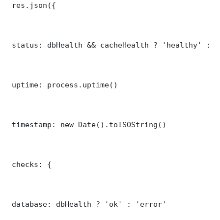
 res.json({

 status: dbHealth && cacheHealth ? 'healthy' : '
 uptime: process.uptime()

 timestamp: new Date().toISOString()

 checks: {

 database: dbHealth ? 'ok' : 'error'
