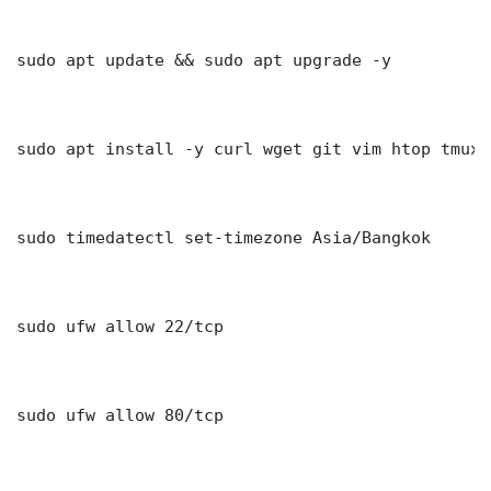
sudo apt update && sudo apt upgrade -y

sudo apt install -y curl wget git vim htop tmux j
sudo timedatectl set-timezone Asia/Bangkok

sudo ufw allow 22/tcp

sudo ufw allow 80/tcp
