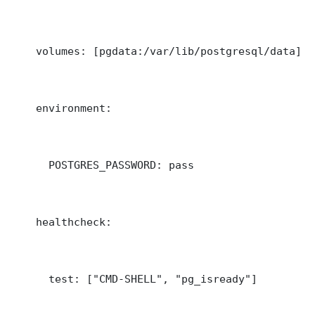
    volumes: [pgdata:/var/lib/postgresql/data]

    environment:

      POSTGRES_PASSWORD: pass

    healthcheck:

      test: ["CMD-SHELL", "pg_isready"]
