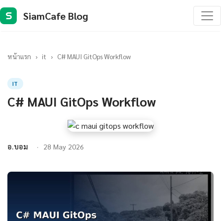
SiamCafe Blog
S
หน้าแรก
›
it
›
C# MAUI GitOps Workflow
IT
C# MAUI GitOps Workflow
อ.บอม
28 May 2026