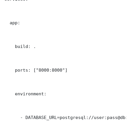
  app:

    build: .

    ports: ["8000:8000"]

    environment:

      - DATABASE_URL=postgresql://user:pass@db:5