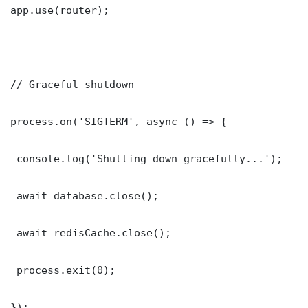
app.use(router);

// Graceful shutdown

process.on('SIGTERM', async () => {

 console.log('Shutting down gracefully...');

 await database.close();

 await redisCache.close();

 process.exit(0);

});
