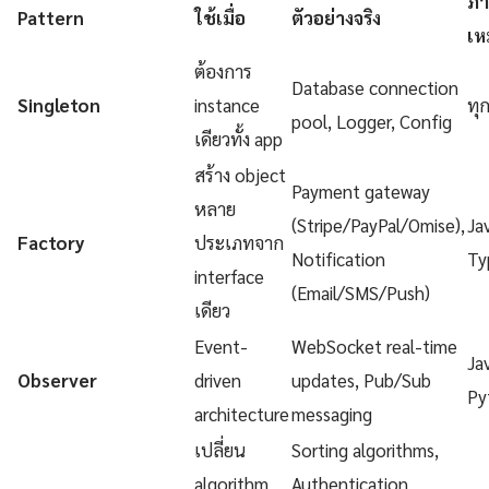
ภา
Pattern
ใช้เมื่อ
ตัวอย่างจริง
เห
ต้องการ
Database connection
Singleton
instance
ทุ
pool, Logger, Config
เดียวทั้ง app
สร้าง object
Payment gateway
หลาย
(Stripe/PayPal/Omise),
Ja
Factory
ประเภทจาก
Notification
Ty
interface
(Email/SMS/Push)
เดียว
Event-
WebSocket real-time
Ja
Observer
driven
updates, Pub/Sub
Py
architecture
messaging
เปลี่ยน
Sorting algorithms,
algorithm
Authentication