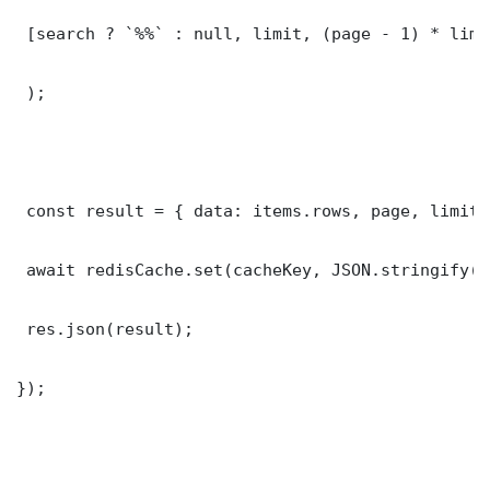
 [search ? `%%` : null, limit, (page - 1) * limit
 );

 const result = { data: items.rows, page, limit,
 await redisCache.set(cacheKey, JSON.stringify(r
 res.json(result);

});
