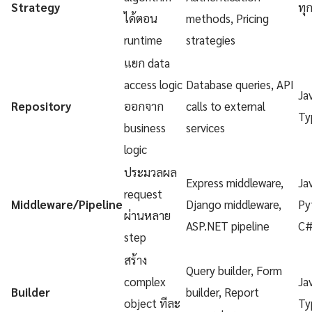
Strategy
ทุ
ได้ตอน
methods, Pricing
runtime
strategies
แยก data
access logic
Database queries, API
Ja
Repository
ออกจาก
calls to external
Ty
business
services
logic
ประมวลผล
Express middleware,
Ja
request
Middleware/Pipeline
Django middleware,
Py
ผ่านหลาย
ASP.NET pipeline
C
step
สร้าง
Query builder, Form
complex
Ja
Builder
builder, Report
object ทีละ
Ty