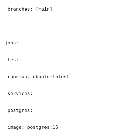
 branches: [main]

jobs:

 test:

 runs-on: ubuntu-latest

 services:

 postgres:

 image: postgres:16
