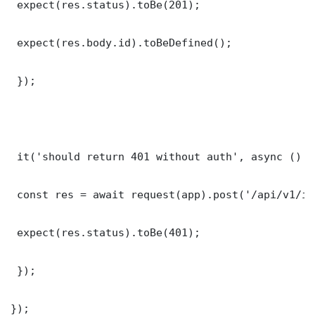
 expect(res.status).toBe(201);

 expect(res.body.id).toBeDefined();

 });

 it('should return 401 without auth', async () =>
 const res = await request(app).post('/api/v1/it
 expect(res.status).toBe(401);

 });

});