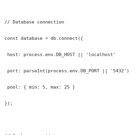
// Database connection

const database = db.connect({

 host: process.env.DB_HOST || 'localhost'

 port: parseInt(process.env.DB_PORT || '5432')

 pool: { min: 5, max: 25 }

});
