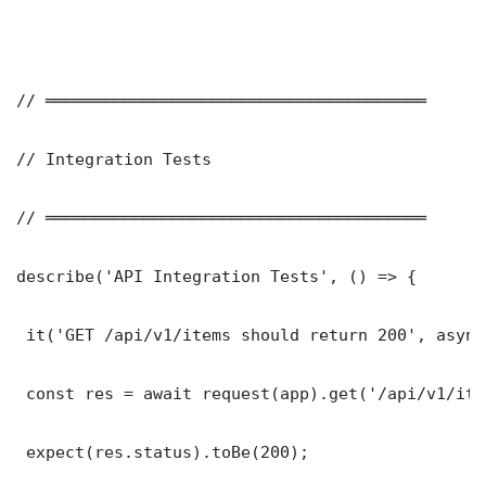
// ═══════════════════════════════════════

// Integration Tests

// ═══════════════════════════════════════

describe('API Integration Tests', () => {

 it('GET /api/v1/items should return 200', async
 const res = await request(app).get('/api/v1/item
 expect(res.status).toBe(200);
