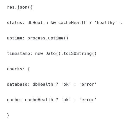
 res.json({

 status: dbHealth && cacheHealth ? 'healthy' : '
 uptime: process.uptime()

 timestamp: new Date().toISOString()

 checks: {

 database: dbHealth ? 'ok' : 'error'

 cache: cacheHealth ? 'ok' : 'error'

 }
