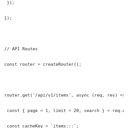
 });

});

// API Routes

const router = createRouter();

router.get('/api/v1/items', async (req, res) => {
 const { page = 1, limit = 20, search } = req.que
 const cacheKey = `items:::`;
