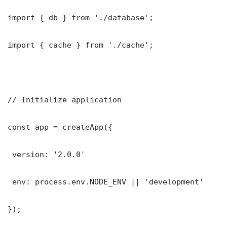
import { db } from './database';

import { cache } from './cache';

// Initialize application

const app = createApp({

 version: '2.0.0'

 env: process.env.NODE_ENV || 'development'

});
