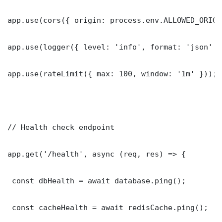
app.use(cors({ origin: process.env.ALLOWED_ORIGI
app.use(logger({ level: 'info', format: 'json' })
app.use(rateLimit({ max: 100, window: '1m' }));

// Health check endpoint

app.get('/health', async (req, res) => {

 const dbHealth = await database.ping();

 const cacheHealth = await redisCache.ping();
