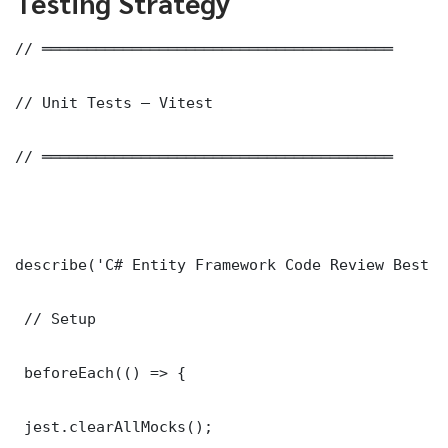
Testing Strategy
// ═══════════════════════════════════════

// Unit Tests — Vitest

// ═══════════════════════════════════════

describe('C# Entity Framework Code Review Best P
 // Setup

 beforeEach(() => {

 jest.clearAllMocks();
