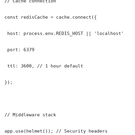
// Cache connection

const redisCache = cache.connect({

 host: process.env.REDIS_HOST || 'localhost'

 port: 6379

 ttl: 3600, // 1 hour default

});

// Middleware stack

app.use(helmet()); // Security headers
