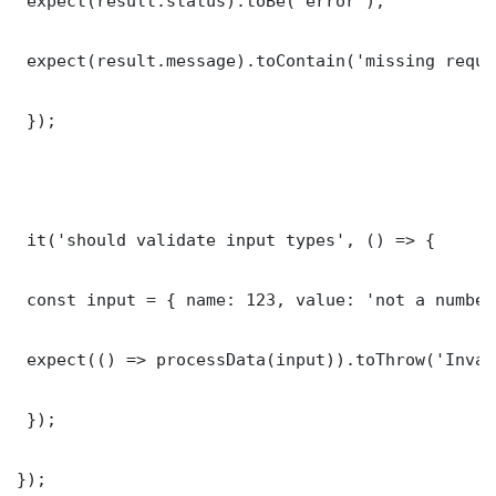
 expect(result.status).toBe('error');

 expect(result.message).toContain('missing requi
 });

 it('should validate input types', () => {

 const input = { name: 123, value: 'not a number'
 expect(() => processData(input)).toThrow('Inval
 });

});
