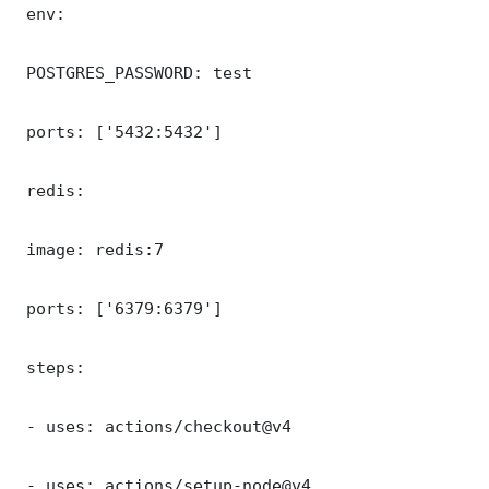
 env:

 POSTGRES_PASSWORD: test

 ports: ['5432:5432']

 redis:

 image: redis:7

 ports: ['6379:6379']

 steps:

 - uses: actions/checkout@v4

 - uses: actions/setup-node@v4
