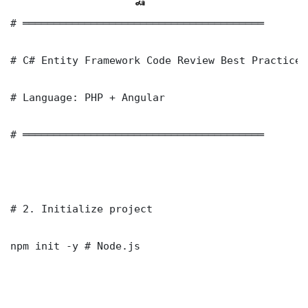
# ═══════════════════════════════════════

# C# Entity Framework Code Review Best Practice 
# Language: PHP + Angular

# ═══════════════════════════════════════

# 2. Initialize project

npm init -y # Node.js
