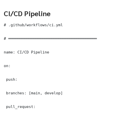
CI/CD Pipeline
# .github/workflows/ci.yml

# ═══════════════════════════════════════

name: CI/CD Pipeline

on:

 push:

 branches: [main, develop]

 pull_request:
