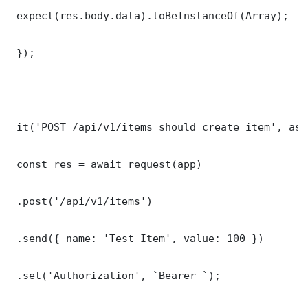
 expect(res.body.data).toBeInstanceOf(Array);

 });

 it('POST /api/v1/items should create item', asy
 const res = await request(app)

 .post('/api/v1/items')

 .send({ name: 'Test Item', value: 100 })

 .set('Authorization', `Bearer `);
