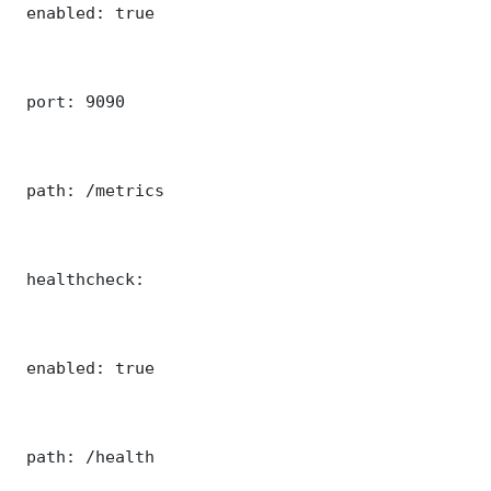
 enabled: true

 port: 9090

 path: /metrics

 healthcheck:

 enabled: true

 path: /health
