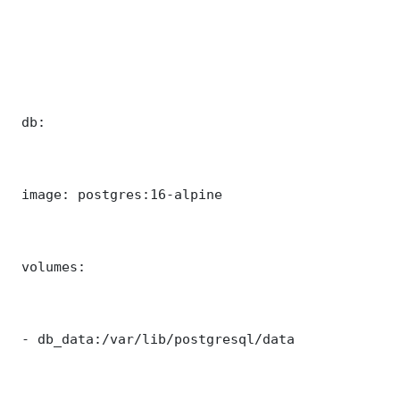
 db:

 image: postgres:16-alpine

 volumes:

 - db_data:/var/lib/postgresql/data
