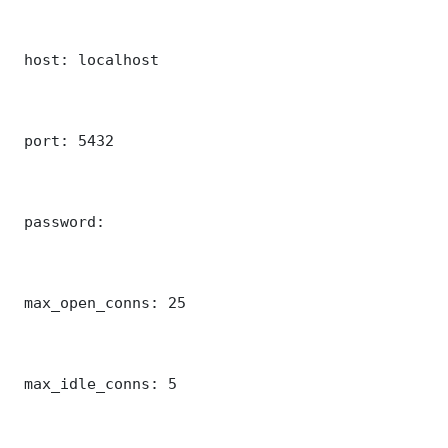
 host: localhost

 port: 5432

 password: 

 max_open_conns: 25

 max_idle_conns: 5
