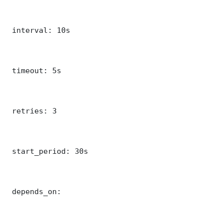
 interval: 10s

 timeout: 5s

 retries: 3

 start_period: 30s

 depends_on:
