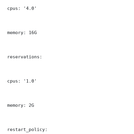
 cpus: '4.0'

 memory: 16G

 reservations:

 cpus: '1.0'

 memory: 2G

 restart_policy:
