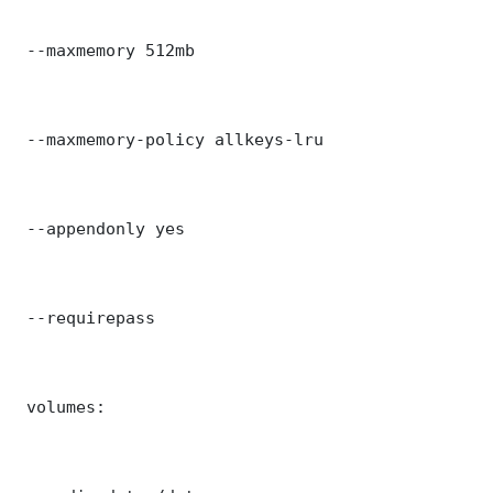
 --maxmemory 512mb

 --maxmemory-policy allkeys-lru

 --appendonly yes

 --requirepass 

 volumes:
