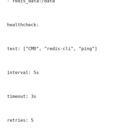
 - redis_data:/data

 healthcheck:

 test: ["CMD", "redis-cli", "ping"]

 interval: 5s

 timeout: 3s

 retries: 5
