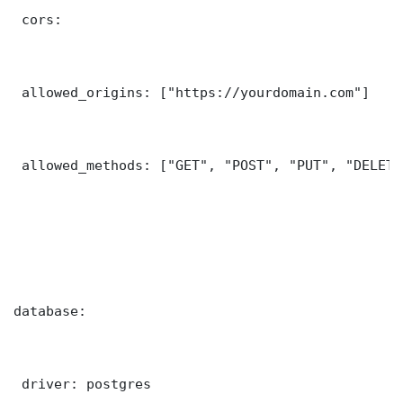
 cors:

 allowed_origins: ["https://yourdomain.com"]

 allowed_methods: ["GET", "POST", "PUT", "DELETE"
database:

 driver: postgres
