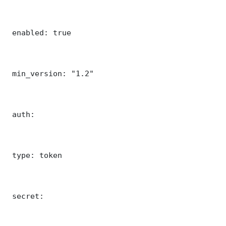
 enabled: true

 min_version: "1.2"

 auth:

 type: token

 secret: 
