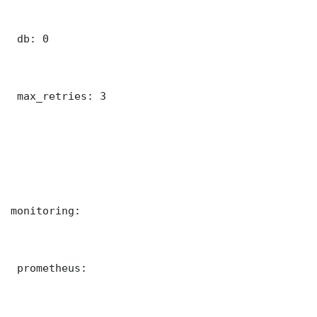
 db: 0

 max_retries: 3

monitoring:

 prometheus:
