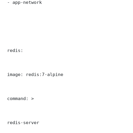
 - app-network

 redis:

 image: redis:7-alpine

 command: >

 redis-server
