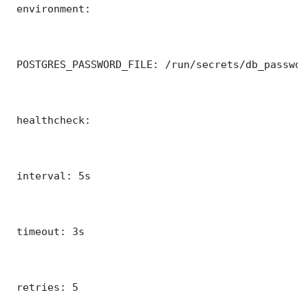
 environment:

 POSTGRES_PASSWORD_FILE: /run/secrets/db_password
 healthcheck:

 interval: 5s

 timeout: 3s

 retries: 5
