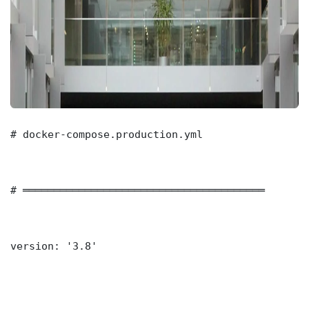
# docker-compose.production.yml

# ═══════════════════════════════════════

version: '3.8'
