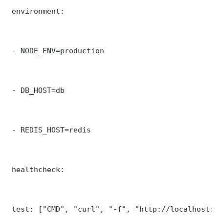
 environment:

 - NODE_ENV=production

 - DB_HOST=db

 - REDIS_HOST=redis

 healthcheck:

 test: ["CMD", "curl", "-f", "http://localhost:8