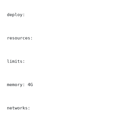
 deploy:

 resources:

 limits:

 memory: 4G

 networks:
