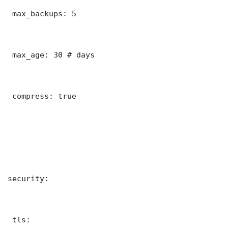
 max_backups: 5

 max_age: 30 # days

 compress: true

security:

 tls:
