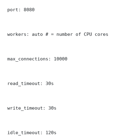
 port: 8080

 workers: auto # = number of CPU cores

 max_connections: 10000

 read_timeout: 30s

 write_timeout: 30s

 idle_timeout: 120s
