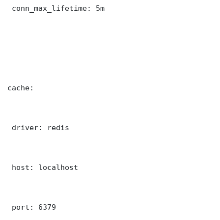
 conn_max_lifetime: 5m

cache:

 driver: redis

 host: localhost

 port: 6379
