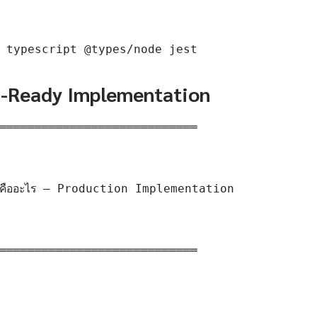
 typescript @types/node jest
n-Ready Implementation
════════════════════════════

คืออะไร — Production Implementation

════════════════════════════
