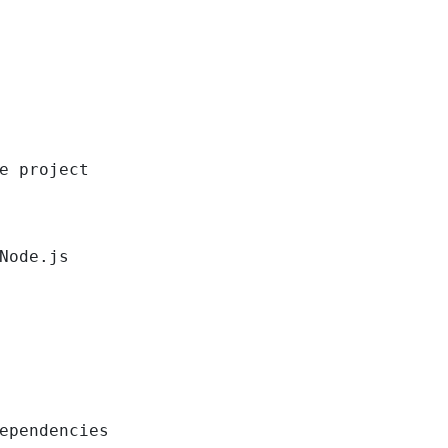
e project

Node.js

ependencies
