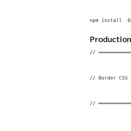
npm install -D
Productio
// ═══════════
// Border CSS 
// ═══════════