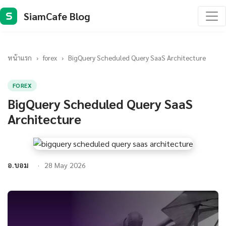
SiamCafe Blog
S
หน้าแรก
›
forex
›
BigQuery Scheduled Query SaaS Architecture
FOREX
BigQuery Scheduled Query SaaS
Architecture
อ.บอม
28 May 2026