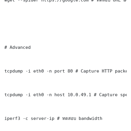
# Advanced

tcpdump -i eth0 -n port 80 # Capture HTTP packets
tcpdump -i eth0 -n host 10.0.49.1 # Capture spec
iperf3 -c server-ip # ทดสอบ bandwidth
