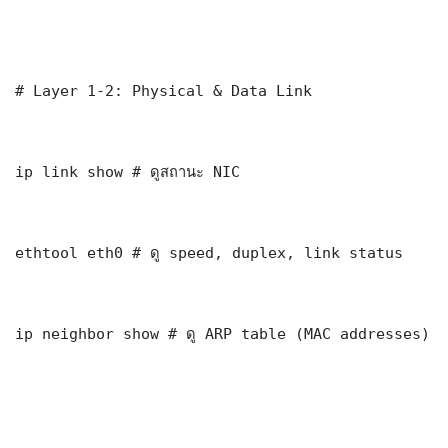
# Layer 1-2: Physical & Data Link

ip link show # ดูสถานะ NIC

ethtool eth0 # ดู speed, duplex, link status

ip neighbor show # ดู ARP table (MAC addresses)
