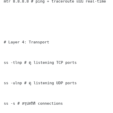
mtr 8.8.8.8 # ping + traceroute แบบ real-time

# Layer 4: Transport

ss -tlnp # ดู listening TCP ports

ss -ulnp # ดู listening UDP ports

ss -s # สรุปสถิติ connections
