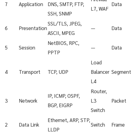
7
Application
DNS, SMTP, FTP,
Data
L7, WAF
SSH, SNMP
SSL/TLS, JPEG,
6
Presentation
—
Data
ASCII, MPEG
NetBIOS, RPC,
5
Session
—
Data
PPTP
Load
4
Transport
TCP, UDP
Balancer
Segment
L4
Router,
IP, ICMP, OSPF,
3
Network
L3
Packet
BGP, EIGRP
Switch
Ethernet, ARP, STP,
2
Data Link
Switch
Frame
LLDP