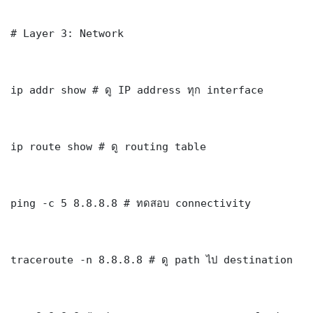
# Layer 3: Network

ip addr show # ดู IP address ทุก interface

ip route show # ดู routing table

ping -c 5 8.8.8.8 # ทดสอบ connectivity

traceroute -n 8.8.8.8 # ดู path ไป destination
