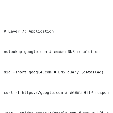
# Layer 7: Application

nslookup google.com # ทดสอบ DNS resolution

dig +short google.com # DNS query (detailed)

curl -I https://google.com # ทดสอบ HTTP response
wget --spider https://google.com # ทดสอบ URL acc