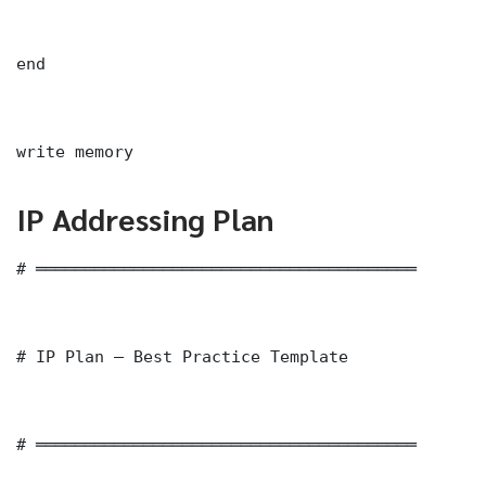
end

write memory
IP Addressing Plan
# ═══════════════════════════════════════

# IP Plan — Best Practice Template

# ═══════════════════════════════════════
