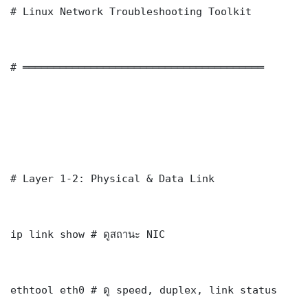
# Linux Network Troubleshooting Toolkit

# ═══════════════════════════════════════

# Layer 1-2: Physical & Data Link

ip link show # ดูสถานะ NIC

ethtool eth0 # ดู speed, duplex, link status
