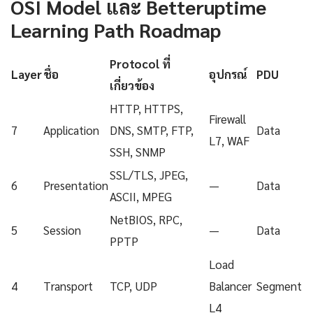
OSI Model และ Betteruptime
Learning Path Roadmap
Protocol ที่
Layer
ชื่อ
อุปกรณ์
PDU
เกี่ยวข้อง
HTTP, HTTPS,
Firewall
7
Application
DNS, SMTP, FTP,
Data
L7, WAF
SSH, SNMP
SSL/TLS, JPEG,
6
Presentation
—
Data
ASCII, MPEG
NetBIOS, RPC,
5
Session
—
Data
PPTP
Load
4
Transport
TCP, UDP
Balancer
Segment
L4