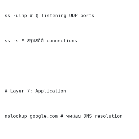
ss -ulnp # ดู listening UDP ports

ss -s # สรุปสถิติ connections

# Layer 7: Application

nslookup google.com # ทดสอบ DNS resolution
