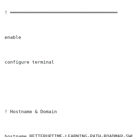
! ═══════════════════════════════════════

enable

configure terminal

! Hostname & Domain

hostname BETTERUPTIME-LEARNING-PATH-ROADMAP-SW01
