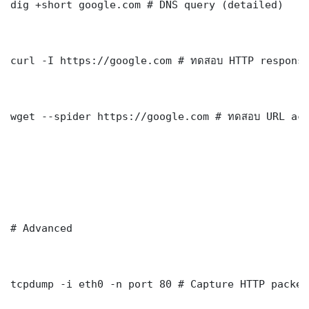
dig +short google.com # DNS query (detailed)

curl -I https://google.com # ทดสอบ HTTP response
wget --spider https://google.com # ทดสอบ URL acc
# Advanced

tcpdump -i eth0 -n port 80 # Capture HTTP packets