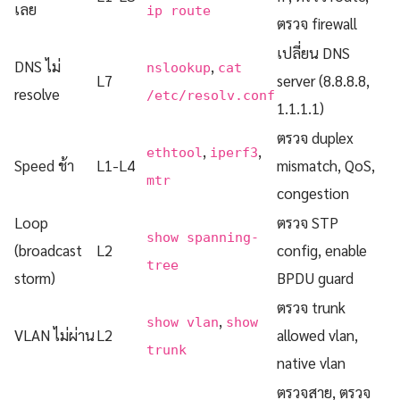
เลย
ip route
ตรวจ firewall
เปลี่ยน DNS
DNS ไม่
,
nslookup
cat
L7
server (8.8.8.8,
resolve
/etc/resolv.conf
1.1.1.1)
ตรวจ duplex
,
,
ethtool
iperf3
Speed ช้า
L1-L4
mismatch, QoS,
mtr
congestion
Loop
ตรวจ STP
show spanning-
(broadcast
L2
config, enable
tree
storm)
BPDU guard
ตรวจ trunk
,
show vlan
show
VLAN ไม่ผ่าน
L2
allowed vlan,
trunk
native vlan
ตรวจสาย, ตรวจ