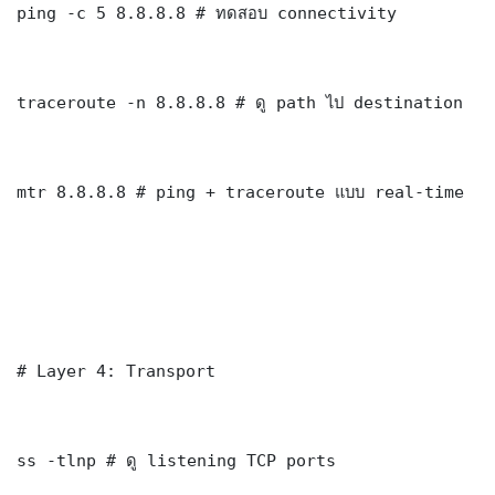
ping -c 5 8.8.8.8 # ทดสอบ connectivity

traceroute -n 8.8.8.8 # ดู path ไป destination

mtr 8.8.8.8 # ping + traceroute แบบ real-time

# Layer 4: Transport

ss -tlnp # ดู listening TCP ports
