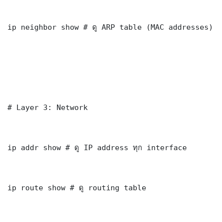
ip neighbor show # ดู ARP table (MAC addresses)

# Layer 3: Network

ip addr show # ดู IP address ทุก interface

ip route show # ดู routing table
