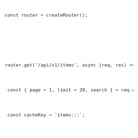
const router = createRouter();

router.get('/api/v1/items', async (req, res) => {
 const { page = 1, limit = 20, search } = req.que
 const cacheKey = `items:::`;
