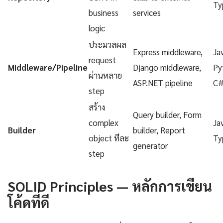
Ty
business
services
logic
ประมวลผล
Express middleware,
Ja
request
Middleware/Pipeline
Django middleware,
Py
ผ่านหลาย
ASP.NET pipeline
C
step
สร้าง
Query builder, Form
complex
Ja
Builder
builder, Report
object ทีละ
Ty
generator
step
SOLID Principles — หลักการเขียน
โค้ดที่ดี