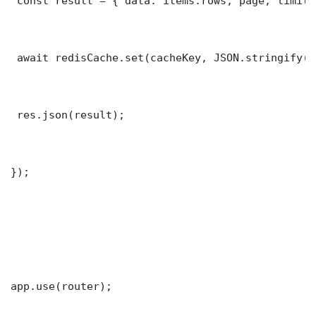
 const result = { data: items.rows, page, limit,
 await redisCache.set(cacheKey, JSON.stringify(r
 res.json(result);

});

app.use(router);
