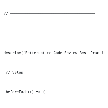
// ═══════════════════════════════════════

describe('Betteruptime Code Review Best Practice
 // Setup

 beforeEach(() => {
