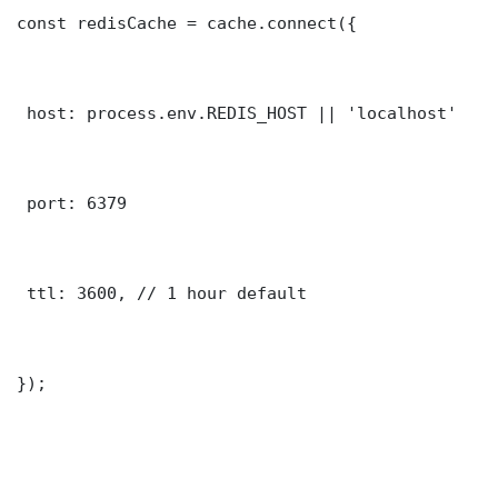
const redisCache = cache.connect({

 host: process.env.REDIS_HOST || 'localhost'

 port: 6379

 ttl: 3600, // 1 hour default

});
