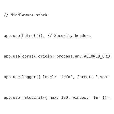
// Middleware stack

app.use(helmet()); // Security headers

app.use(cors({ origin: process.env.ALLOWED_ORIGI
app.use(logger({ level: 'info', format: 'json' })
app.use(rateLimit({ max: 100, window: '1m' }));
