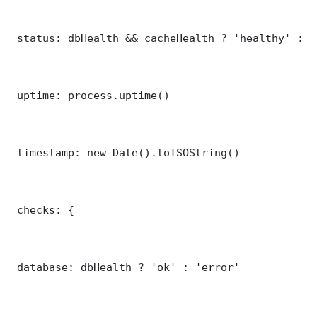
 status: dbHealth && cacheHealth ? 'healthy' : '
 uptime: process.uptime()

 timestamp: new Date().toISOString()

 checks: {

 database: dbHealth ? 'ok' : 'error'
