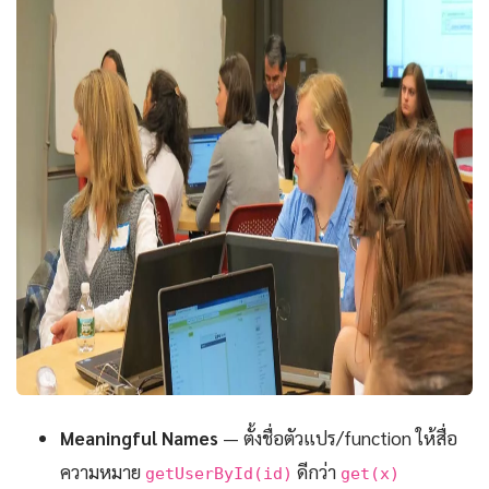
Meaningful Names
— ตั้งชื่อตัวแปร/function ให้สื่อ
ความหมาย
ดีกว่า
getUserById(id)
get(x)