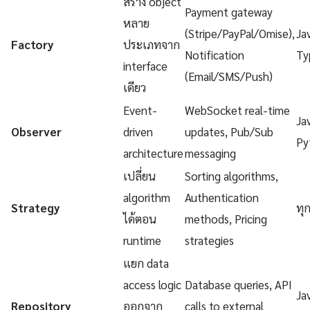
สร้าง object
Payment gateway
หลาย
(Stripe/PayPal/Omise),
Ja
Factory
ประเภทจาก
Notification
Ty
interface
(Email/SMS/Push)
เดียว
Event-
WebSocket real-time
Ja
Observer
driven
updates, Pub/Sub
Py
architecture
messaging
เปลี่ยน
Sorting algorithms,
algorithm
Authentication
Strategy
ทุ
ได้ตอน
methods, Pricing
runtime
strategies
แยก data
access logic
Database queries, API
Ja
Repository
ออกจาก
calls to external