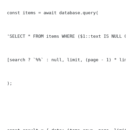
 const items = await database.query(

 'SELECT * FROM items WHERE ($1::text IS NULL OR
 [search ? `%%` : null, limit, (page - 1) * limit
 );
