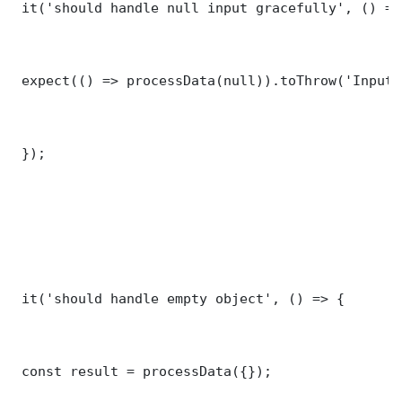
 it('should handle null input gracefully', () => 
 expect(() => processData(null)).toThrow('Input 
 });

 it('should handle empty object', () => {

 const result = processData({});
