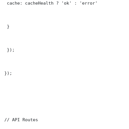
 cache: cacheHealth ? 'ok' : 'error'

 }

 });

});

// API Routes
