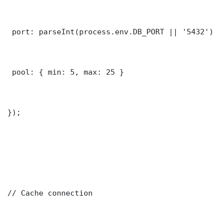
 port: parseInt(process.env.DB_PORT || '5432')

 pool: { min: 5, max: 25 }

});

// Cache connection
