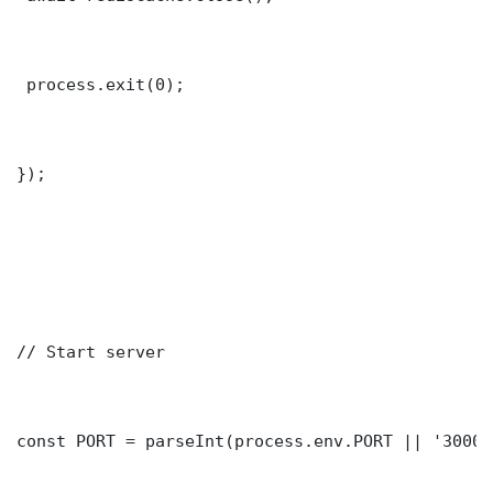
 process.exit(0);

});

// Start server

const PORT = parseInt(process.env.PORT || '3000')