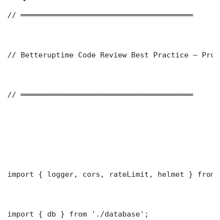
// ═══════════════════════════════════════

// Betteruptime Code Review Best Practice — Prod
// ═══════════════════════════════════════

import { logger, cors, rateLimit, helmet } from 
import { db } from './database';
