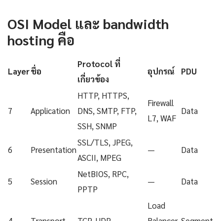
OSI Model และ bandwidth
hosting คือ
Protocol ที่
Layer
ชื่อ
อุปกรณ์
PDU
เกี่ยวข้อง
HTTP, HTTPS,
Firewall
7
Application
DNS, SMTP, FTP,
Data
L7, WAF
SSH, SNMP
SSL/TLS, JPEG,
6
Presentation
—
Data
ASCII, MPEG
NetBIOS, RPC,
5
Session
—
Data
PPTP
Load
4
Transport
TCP, UDP
Balancer
Segment