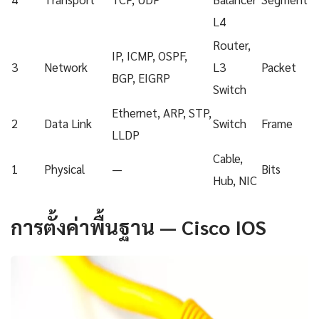
L4
Router,
IP, ICMP, OSPF,
3
Network
L3
Packet
BGP, EIGRP
Switch
Ethernet, ARP, STP,
2
Data Link
Switch
Frame
LLDP
Cable,
1
Physical
—
Bits
Hub, NIC
การตั้งค่าพื้นฐาน — Cisco IOS