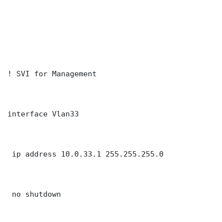
! SVI for Management

interface Vlan33

 ip address 10.0.33.1 255.255.255.0

 no shutdown
