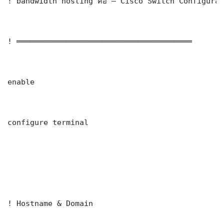
! bandwidth hosting คือ — Cisco Switch Configurat
! ═══════════════════════════════════════

enable

configure terminal

! Hostname & Domain
