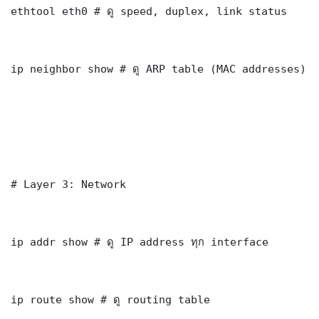
ethtool eth0 # ดู speed, duplex, link status

ip neighbor show # ดู ARP table (MAC addresses)

# Layer 3: Network

ip addr show # ดู IP address ทุก interface

ip route show # ดู routing table
