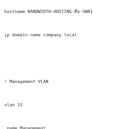
hostname BANDWIDTH-HOSTING-คือ-SW01

ip domain-name company.local

! Management VLAN

vlan 33

 name Management
