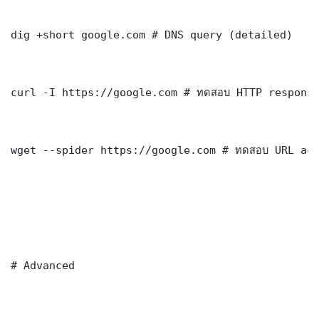
dig +short google.com # DNS query (detailed)

curl -I https://google.com # ทดสอบ HTTP response
wget --spider https://google.com # ทดสอบ URL acc
# Advanced
