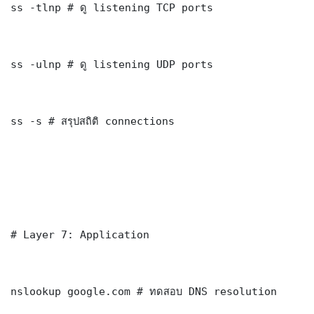
ss -tlnp # ดู listening TCP ports

ss -ulnp # ดู listening UDP ports

ss -s # สรุปสถิติ connections

# Layer 7: Application

nslookup google.com # ทดสอบ DNS resolution
