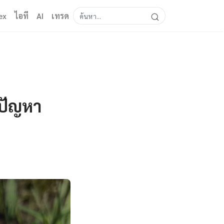
ex
ไอที
AI
เทรด
้ปัญหา