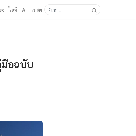
ex
ไอที
AI
เทรด
่มือฉบับ