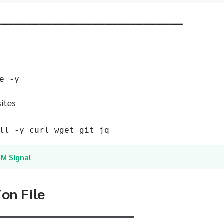
═════════════════════════════
e -y
sites
ll -y curl wget git jq
XM Signal
ion File
═══════════════════════════
