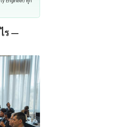
ity Engineer) ทุก
ะไร —