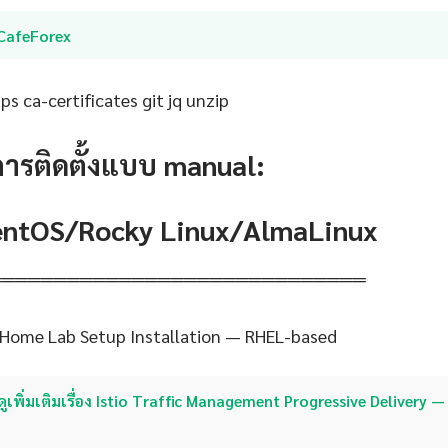
iCafeForex
s ca-certificates git jq unzip
การติดตั้งแบบ manual:
CentOS/Rocky Linux/AlmaLinux
═════════════════════════════
 Home Lab Setup Installation — RHEL-based
ดูเพิ่มเติมเรื่อง Istio Traffic Management Progressive Delivery — 