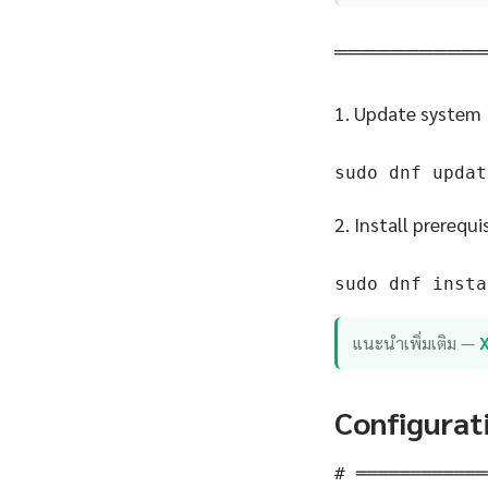
══════════
1. Update system
sudo dnf updat
2. Install prerequi
sudo dnf insta
แนะนำเพิ่มเติม —
Configurat
# ════════════