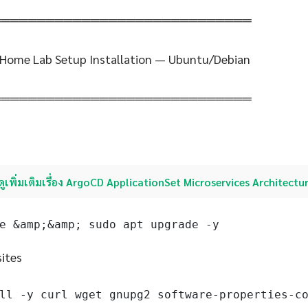
═════════════════════════════
 Home Lab Setup Installation — Ubuntu/Debian
═════════════════════════════
ดูเพิ่มเติมเรื่อง ArgoCD ApplicationSet Microservices Architectu
e &amp;&amp; sudo apt upgrade -y
sites
ll -y curl wget gnupg2 software-properties-c