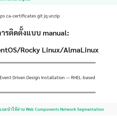
s ca-certificates git jq unzip
การติดตั้งแบบ manual:
CentOS/Rocky Linux/AlmaLinux
═════════════════════════════
 Event Driven Design Installation — RHEL-based
═════════════════════════════
แนะนำให้อ่าน Web Components Network Segmentation