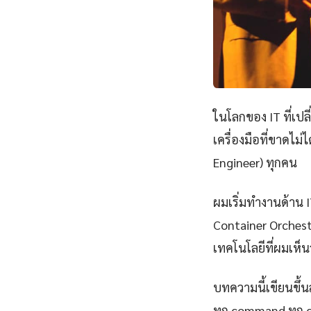
ในโลกของ IT ที่เป
เครื่องมือที่ขาดไม
Engineer) ทุกคน
ผมเริ่มทำงานด้าน IT
Container Orchest
เทคโนโลยีที่ผมเห็นว
บทความนี้เขียนขึ้นส
ทุก command ทุก 