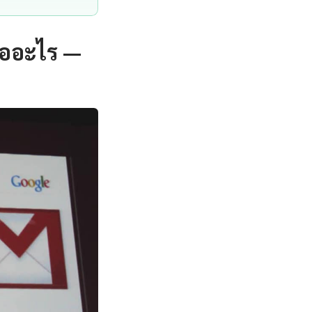
ืออะไร —