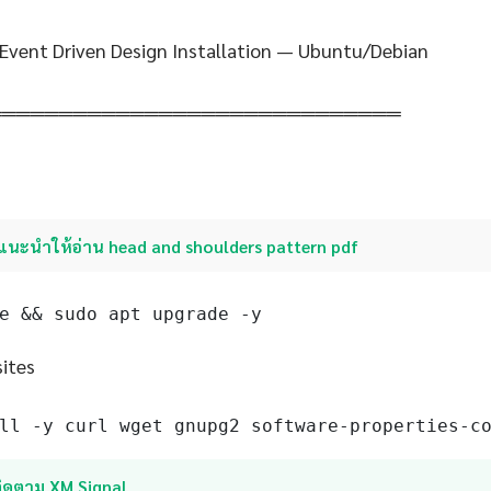
 Event Driven Design Installation — Ubuntu/Debian
═════════════════════════════
แนะนำให้อ่าน head and shoulders pattern pdf
e && sudo apt upgrade -y
sites
ll -y curl wget gnupg2 software-properties-c
ติดตาม XM Signal