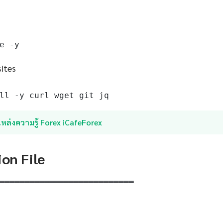
e -y
sites
ll -y curl wget git jq
หล่งความรู้ Forex iCafeForex
ion File
═══════════════════════════
