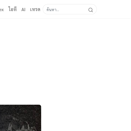
ex
ไอที
AI
เทรด