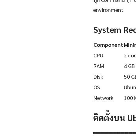
environment
System Re
Component
Min
CPU
2 cor
RAM
4 GB
Disk
50 G
OS
Ubun
Network
100 
ติดตั้งบน 
══════════