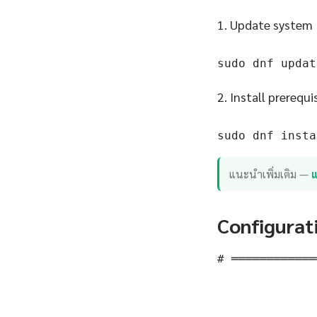
1. Update system
sudo dnf updat
2. Install prerequi
sudo dnf insta
แนะนำเพิ่มเติม —
แ
Configurat
# ════════════