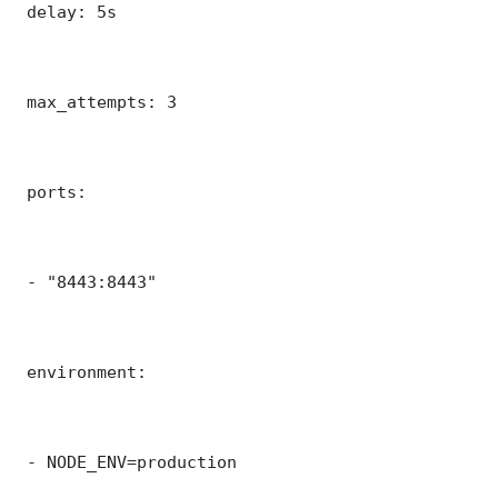
 delay: 5s

 max_attempts: 3

 ports:

 - "8443:8443"

 environment:

 - NODE_ENV=production
