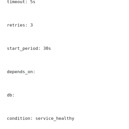
 timeout: 5s

 retries: 3

 start_period: 30s

 depends_on:

 db:

 condition: service_healthy
