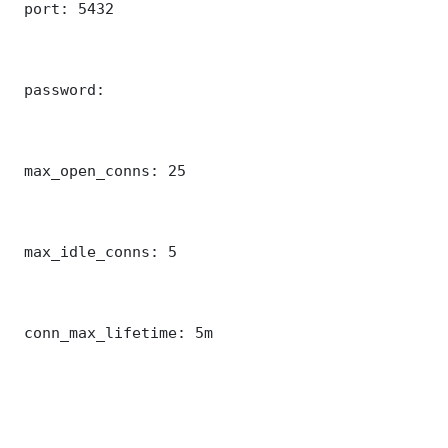
 port: 5432

 password: 

 max_open_conns: 25

 max_idle_conns: 5

 conn_max_lifetime: 5m
