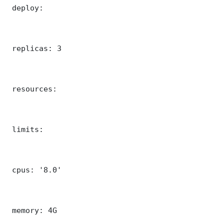
 deploy:

 replicas: 3

 resources:

 limits:

 cpus: '8.0'

 memory: 4G
