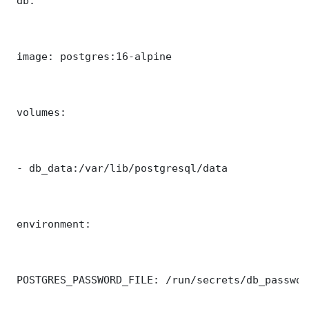
 db:

 image: postgres:16-alpine

 volumes:

 - db_data:/var/lib/postgresql/data

 environment:

 POSTGRES_PASSWORD_FILE: /run/secrets/db_password