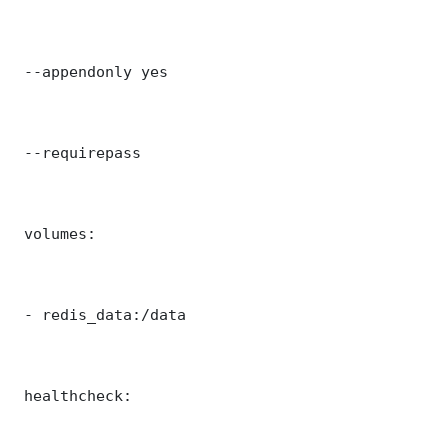
 --appendonly yes

 --requirepass 

 volumes:

 - redis_data:/data

 healthcheck:
