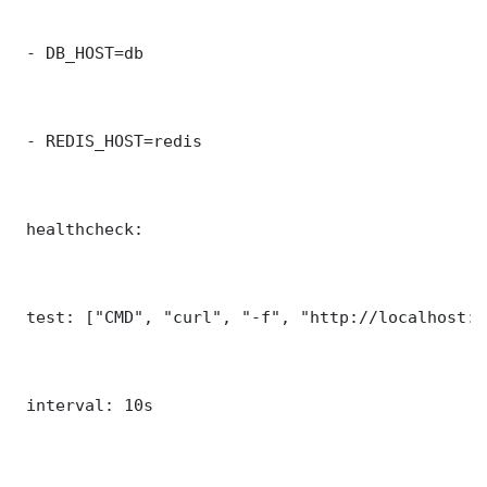
 - DB_HOST=db

 - REDIS_HOST=redis

 healthcheck:

 test: ["CMD", "curl", "-f", "http://localhost:8
 interval: 10s
