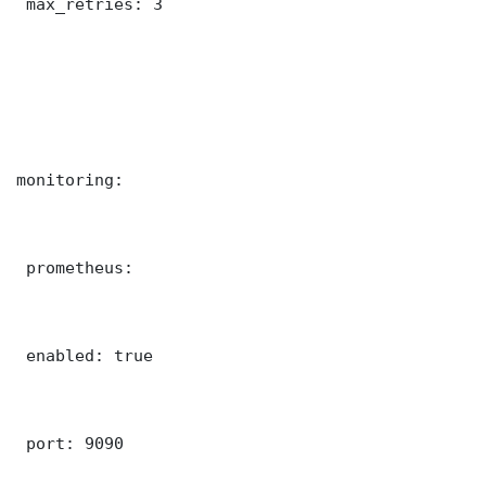
 max_retries: 3

monitoring:

 prometheus:

 enabled: true

 port: 9090
