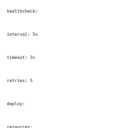
 healthcheck:

 interval: 5s

 timeout: 3s

 retries: 5

 deploy:

 resources:
