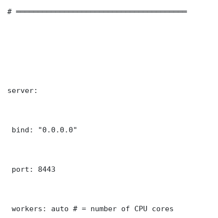
# ═══════════════════════════════════════

server:

 bind: "0.0.0.0"

 port: 8443

 workers: auto # = number of CPU cores
