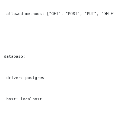
 allowed_methods: ["GET", "POST", "PUT", "DELETE"
database:

 driver: postgres

 host: localhost
