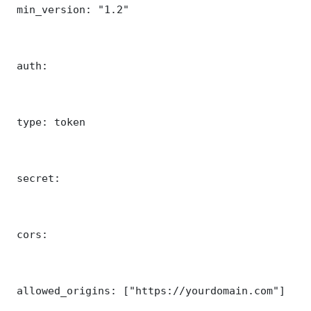
 min_version: "1.2"

 auth:

 type: token

 secret: 

 cors:

 allowed_origins: ["https://yourdomain.com"]
