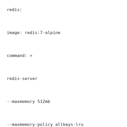
 redis:

 image: redis:7-alpine

 command: >

 redis-server

 --maxmemory 512mb

 --maxmemory-policy allkeys-lru
