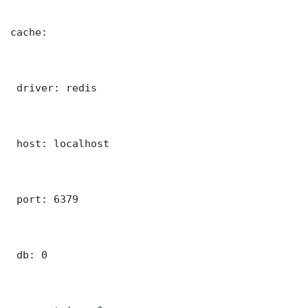
cache:

 driver: redis

 host: localhost

 port: 6379

 db: 0
