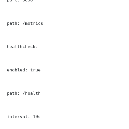
 path: /metrics

 healthcheck:

 enabled: true

 path: /health

 interval: 10s