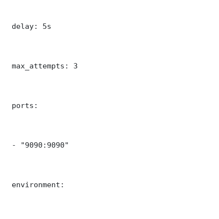
 delay: 5s

 max_attempts: 3

 ports:

 - "9090:9090"

 environment:
