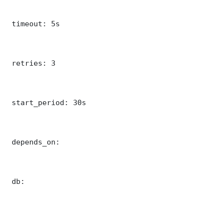
 timeout: 5s

 retries: 3

 start_period: 30s

 depends_on:

 db:
