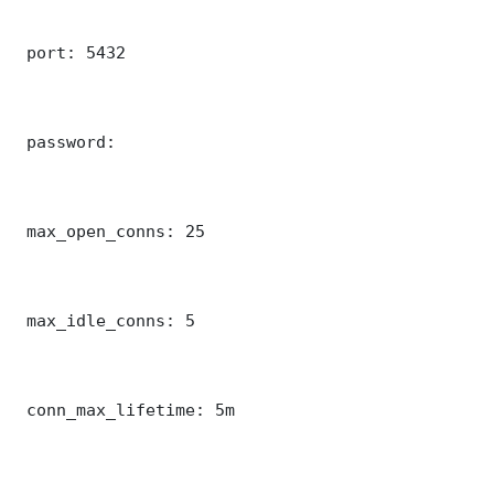
 port: 5432

 password: 

 max_open_conns: 25

 max_idle_conns: 5

 conn_max_lifetime: 5m
