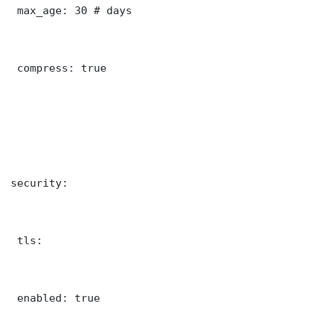
 max_age: 30 # days

 compress: true

security:

 tls:

 enabled: true
