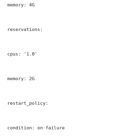
 memory: 4G

 reservations:

 cpus: '1.0'

 memory: 2G

 restart_policy:

 condition: on-failure
