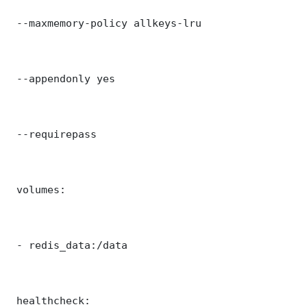
 --maxmemory-policy allkeys-lru

 --appendonly yes

 --requirepass 

 volumes:

 - redis_data:/data

 healthcheck:
