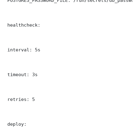
 POSTGRES_PASSWORD_FILE: /run/secrets/db_password
 healthcheck:

 interval: 5s

 timeout: 3s

 retries: 5

 deploy:
