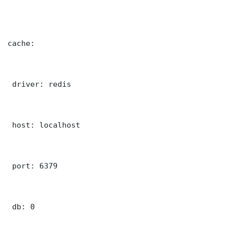
cache:

 driver: redis

 host: localhost

 port: 6379

 db: 0
