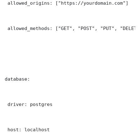
 allowed_origins: ["https://yourdomain.com"]

 allowed_methods: ["GET", "POST", "PUT", "DELETE"
database:

 driver: postgres

 host: localhost
