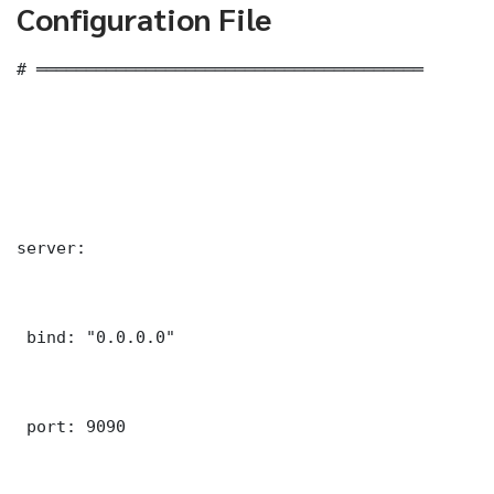
Configuration File
# ═══════════════════════════════════════

server:

 bind: "0.0.0.0"

 port: 9090
