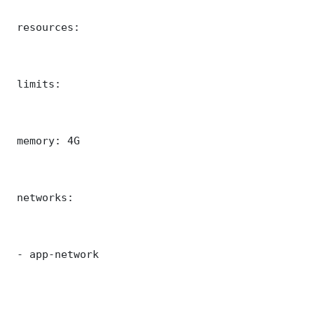
 resources:

 limits:

 memory: 4G

 networks:

 - app-network
