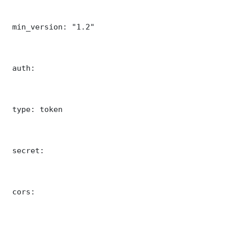
 min_version: "1.2"

 auth:

 type: token

 secret: 

 cors:
