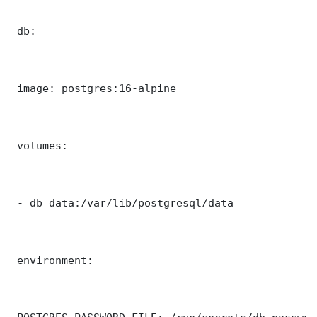
 db:

 image: postgres:16-alpine

 volumes:

 - db_data:/var/lib/postgresql/data

 environment:
