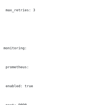
 max_retries: 3

monitoring:

 prometheus:

 enabled: true

 port: 9090
