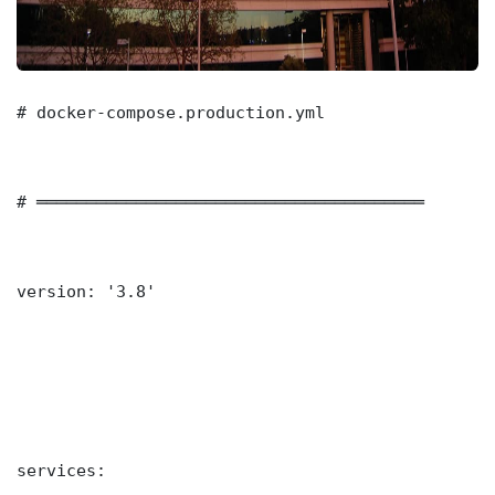
# docker-compose.production.yml

# ═══════════════════════════════════════

version: '3.8'

services:
