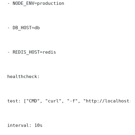
 - NODE_ENV=production

 - DB_HOST=db

 - REDIS_HOST=redis

 healthcheck:

 test: ["CMD", "curl", "-f", "http://localhost:9
 interval: 10s
