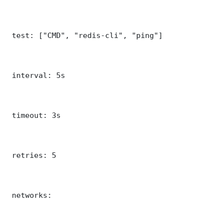
 test: ["CMD", "redis-cli", "ping"]

 interval: 5s

 timeout: 3s

 retries: 5

 networks:
