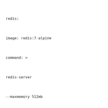
 redis:

 image: redis:7-alpine

 command: >

 redis-server

 --maxmemory 512mb
