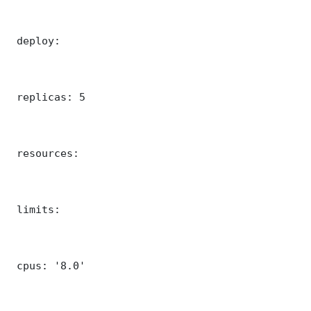
 deploy:

 replicas: 5

 resources:

 limits:

 cpus: '8.0'
