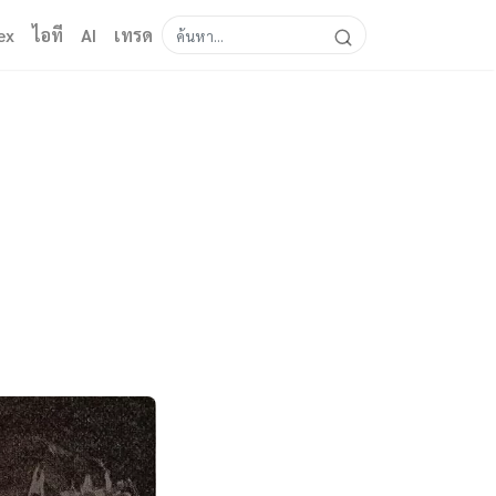
ex
ไอที
AI
เทรด