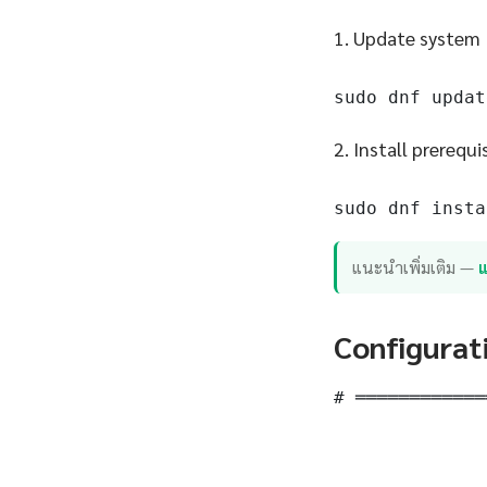
1. Update system
sudo dnf updat
2. Install prerequi
sudo dnf insta
แนะนำเพิ่มเติม —
แ
Configurat
# ════════════