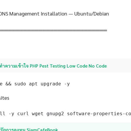
 DNS Management Installation — Ubuntu/Debian
═════════════════════════════
ทำความเข้าใจ PHP Pest Testing Low Code No Code
e && sudo apt upgrade -y
sites
ll -y curl wget gnupg2 software-properties-c
อีบุ๊กการลงทุน SiamCafeBook