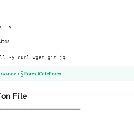
e -y
sites
ll -y curl wget git jq
หล่งความรู้ Forex iCafeForex
ion File
═══════════════════════════
