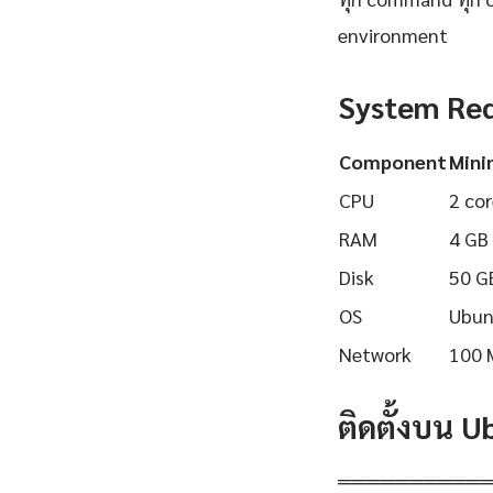
environment
System Re
Component
Min
CPU
2 cor
RAM
4 GB
Disk
50 G
OS
Ubun
Network
100 
ติดตั้งบน 
══════════