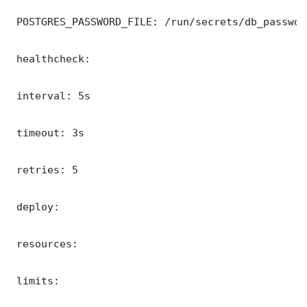
 POSTGRES_PASSWORD_FILE: /run/secrets/db_password
 healthcheck:

 interval: 5s

 timeout: 3s

 retries: 5

 deploy:

 resources:

 limits:
