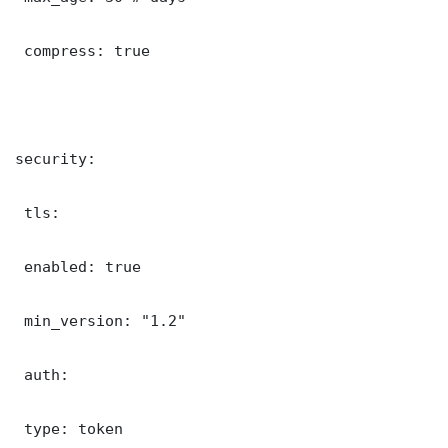
 compress: true

security:

 tls:

 enabled: true

 min_version: "1.2"

 auth:

 type: token
