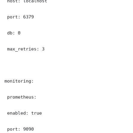
 host: localhost

 port: 6379

 db: 0

 max_retries: 3

monitoring:

 prometheus:

 enabled: true

 port: 9090
