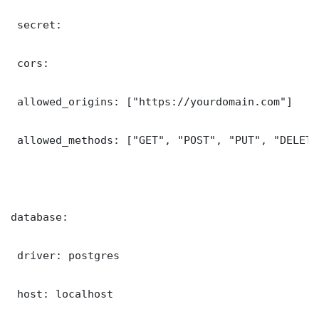
 secret: 

 cors:

 allowed_origins: ["https://yourdomain.com"]

 allowed_methods: ["GET", "POST", "PUT", "DELETE"
database:

 driver: postgres

 host: localhost
