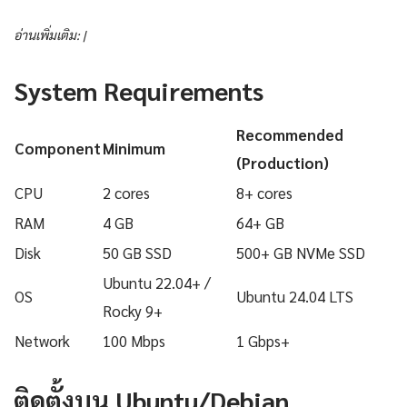
อ่านเพิ่มเติม: |
System Requirements
Recommended
Component
Minimum
(Production)
CPU
2 cores
8+ cores
RAM
4 GB
64+ GB
Disk
50 GB SSD
500+ GB NVMe SSD
Ubuntu 22.04+ /
OS
Ubuntu 24.04 LTS
Rocky 9+
Network
100 Mbps
1 Gbps+
ติดตั้งบน Ubuntu/Debian