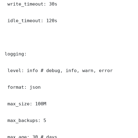
 write_timeout: 30s

 idle_timeout: 120s

logging:

 level: info # debug, info, warn, error

 format: json

 max_size: 100M

 max_backups: 5

 max_age: 30 # days
