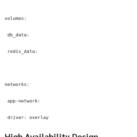
volumes:

 db_data:

 redis_data:

networks:

 app-network:

 driver: overlay
High Availability Design