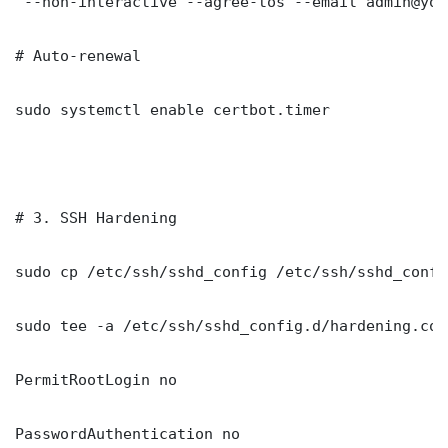
 --non-interactive --agree-tos --email admin@you
# Auto-renewal

sudo systemctl enable certbot.timer

# 3. SSH Hardening

sudo cp /etc/ssh/sshd_config /etc/ssh/sshd_config
sudo tee -a /etc/ssh/sshd_config.d/hardening.con
PermitRootLogin no

PasswordAuthentication no
