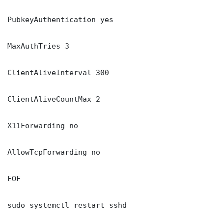
PubkeyAuthentication yes

MaxAuthTries 3

ClientAliveInterval 300

ClientAliveCountMax 2

X11Forwarding no

AllowTcpForwarding no

EOF

sudo systemctl restart sshd
