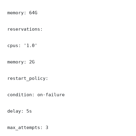
 memory: 64G

 reservations:

 cpus: '1.0'

 memory: 2G

 restart_policy:

 condition: on-failure

 delay: 5s

 max_attempts: 3
