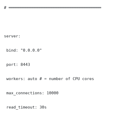
# ═══════════════════════════════════════

server:

 bind: "0.0.0.0"

 port: 8443

 workers: auto # = number of CPU cores

 max_connections: 10000

 read_timeout: 30s
