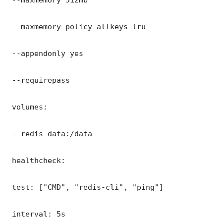
 --maxmemory-policy allkeys-lru

 --appendonly yes

 --requirepass 

 volumes:

 - redis_data:/data

 healthcheck:

 test: ["CMD", "redis-cli", "ping"]

 interval: 5s
