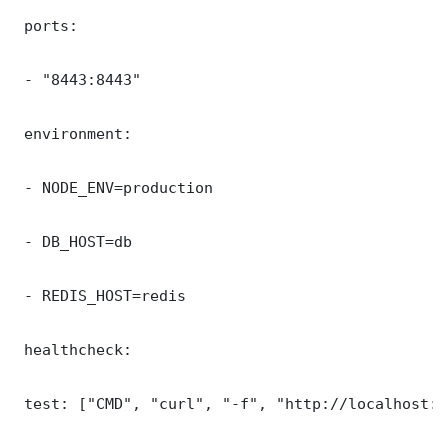
 ports:

 - "8443:8443"

 environment:

 - NODE_ENV=production

 - DB_HOST=db

 - REDIS_HOST=redis

 healthcheck:

 test: ["CMD", "curl", "-f", "http://localhost:8