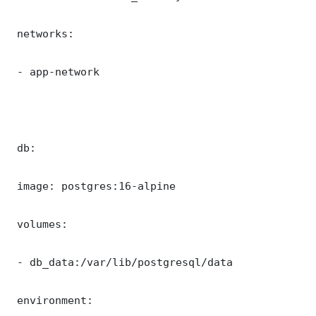
 networks:

 - app-network

 db:

 image: postgres:16-alpine

 volumes:

 - db_data:/var/lib/postgresql/data

 environment:
