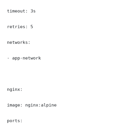
 timeout: 3s

 retries: 5

 networks:

 - app-network

 nginx:

 image: nginx:alpine

 ports:
