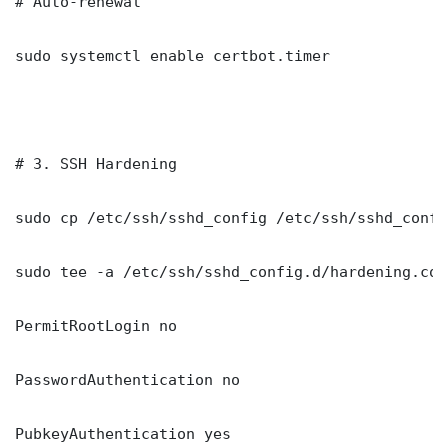
# Auto-renewal

sudo systemctl enable certbot.timer

# 3. SSH Hardening

sudo cp /etc/ssh/sshd_config /etc/ssh/sshd_config
sudo tee -a /etc/ssh/sshd_config.d/hardening.con
PermitRootLogin no

PasswordAuthentication no

PubkeyAuthentication yes
