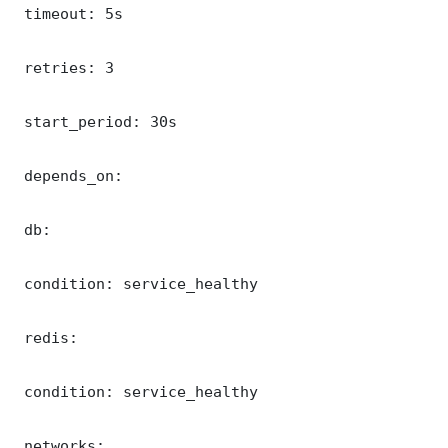
 timeout: 5s

 retries: 3

 start_period: 30s

 depends_on:

 db:

 condition: service_healthy

 redis:

 condition: service_healthy

 networks:
