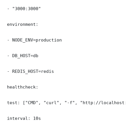
 - "3000:3000"

 environment:

 - NODE_ENV=production

 - DB_HOST=db

 - REDIS_HOST=redis

 healthcheck:

 test: ["CMD", "curl", "-f", "http://localhost:3
 interval: 10s
