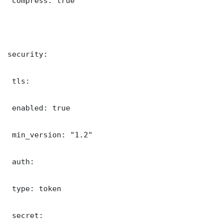
 compress: true

security:

 tls:

 enabled: true

 min_version: "1.2"

 auth:

 type: token

 secret: 
