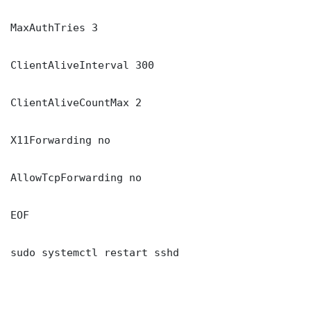
MaxAuthTries 3

ClientAliveInterval 300

ClientAliveCountMax 2

X11Forwarding no

AllowTcpForwarding no

EOF

sudo systemctl restart sshd
