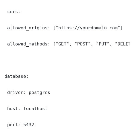
 cors:

 allowed_origins: ["https://yourdomain.com"]

 allowed_methods: ["GET", "POST", "PUT", "DELETE"
database:

 driver: postgres

 host: localhost

 port: 5432
