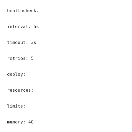
 healthcheck:

 interval: 5s

 timeout: 3s

 retries: 5

 deploy:

 resources:

 limits:

 memory: 4G
