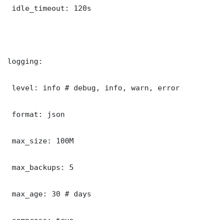
 idle_timeout: 120s

logging:

 level: info # debug, info, warn, error

 format: json

 max_size: 100M

 max_backups: 5

 max_age: 30 # days
