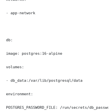
 - app-network

 db:

 image: postgres:16-alpine

 volumes:

 - db_data:/var/lib/postgresql/data

 environment:

 POSTGRES_PASSWORD_FILE: /run/secrets/db_password