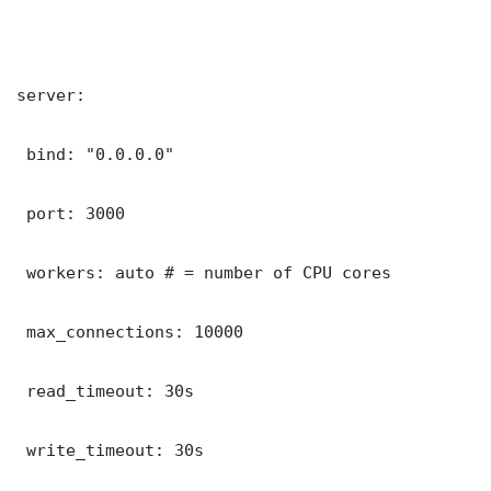
server:

 bind: "0.0.0.0"

 port: 3000

 workers: auto # = number of CPU cores

 max_connections: 10000

 read_timeout: 30s

 write_timeout: 30s
