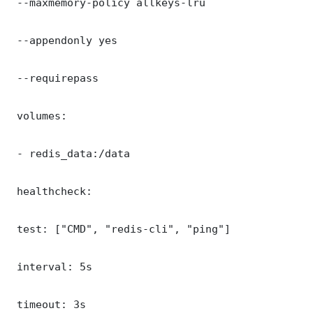
 --maxmemory-policy allkeys-lru

 --appendonly yes

 --requirepass 

 volumes:

 - redis_data:/data

 healthcheck:

 test: ["CMD", "redis-cli", "ping"]

 interval: 5s

 timeout: 3s
