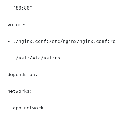
 - "80:80"

 volumes:

 - ./nginx.conf:/etc/nginx/nginx.conf:ro

 - ./ssl:/etc/ssl:ro

 depends_on:

 networks:

 - app-network
