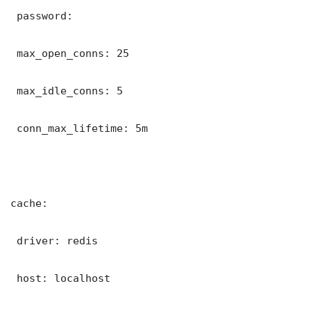
 password: 

 max_open_conns: 25

 max_idle_conns: 5

 conn_max_lifetime: 5m

cache:

 driver: redis

 host: localhost
