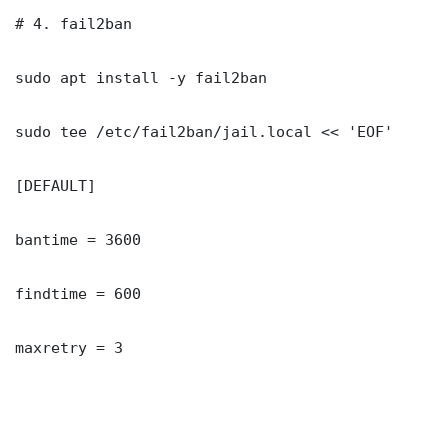
# 4. fail2ban

sudo apt install -y fail2ban

sudo tee /etc/fail2ban/jail.local << 'EOF'

[DEFAULT]

bantime = 3600

findtime = 600

maxretry = 3
