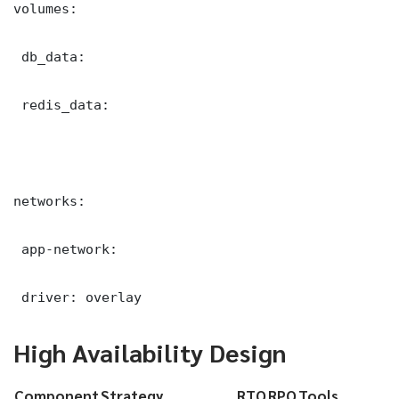
volumes:

 db_data:

 redis_data:

networks:

 app-network:

 driver: overlay
High Availability Design
Component
Strategy
RTO
RPO
Tools