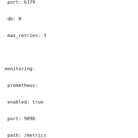
 port: 6379

 db: 0

 max_retries: 3

monitoring:

 prometheus:

 enabled: true

 port: 9090

 path: /metrics
