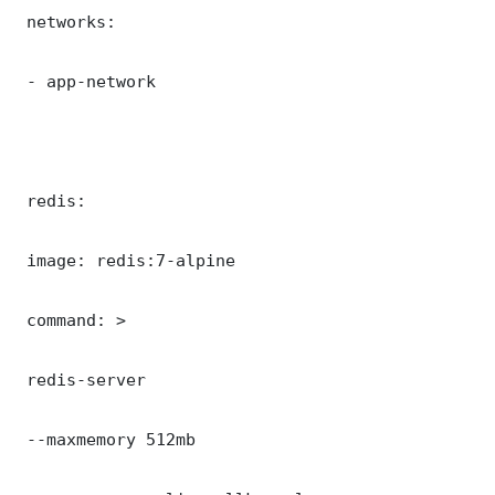
 networks:

 - app-network

 redis:

 image: redis:7-alpine

 command: >

 redis-server

 --maxmemory 512mb
