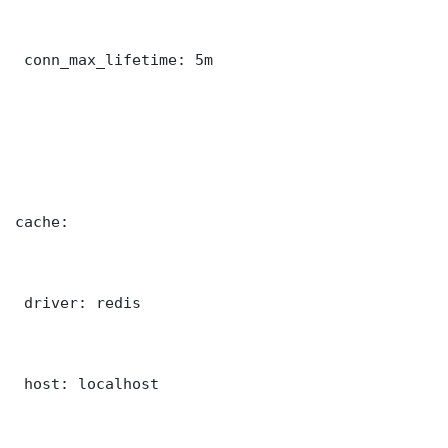
 conn_max_lifetime: 5m

cache:

 driver: redis

 host: localhost
