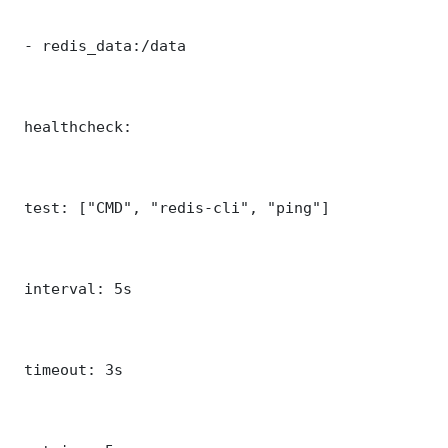
 - redis_data:/data

 healthcheck:

 test: ["CMD", "redis-cli", "ping"]

 interval: 5s

 timeout: 3s
