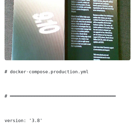
# docker-compose.production.yml

# ═══════════════════════════════════════

version: '3.8'
