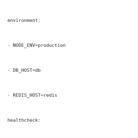
 environment:

 - NODE_ENV=production

 - DB_HOST=db

 - REDIS_HOST=redis

 healthcheck:
