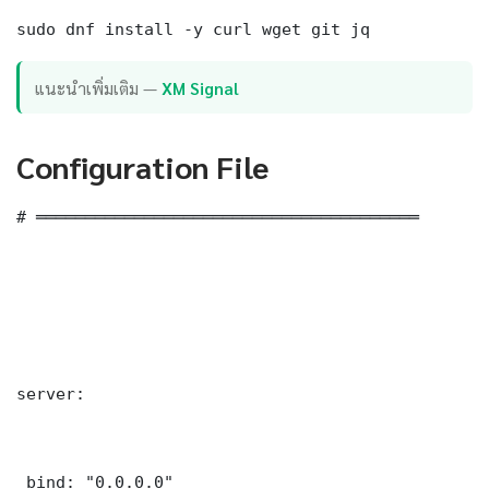
sudo dnf install -y curl wget git jq
แนะนำเพิ่มเติม —
XM Signal
Configuration File
# ═══════════════════════════════════════

server:

 bind: "0.0.0.0"
