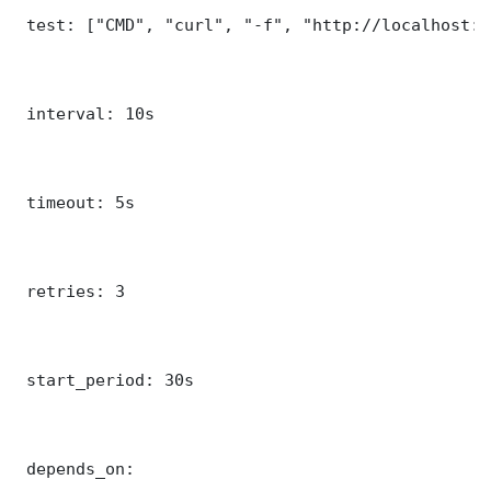
 test: ["CMD", "curl", "-f", "http://localhost:5
 interval: 10s

 timeout: 5s

 retries: 3

 start_period: 30s

 depends_on:
