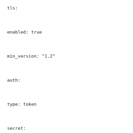
 tls:

 enabled: true

 min_version: "1.2"

 auth:

 type: token

 secret: 
