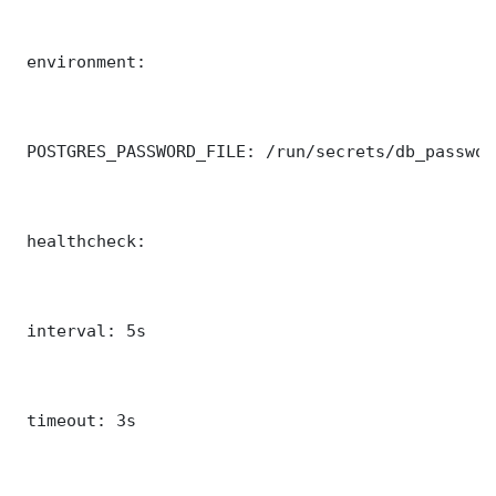
 environment:

 POSTGRES_PASSWORD_FILE: /run/secrets/db_password
 healthcheck:

 interval: 5s

 timeout: 3s
