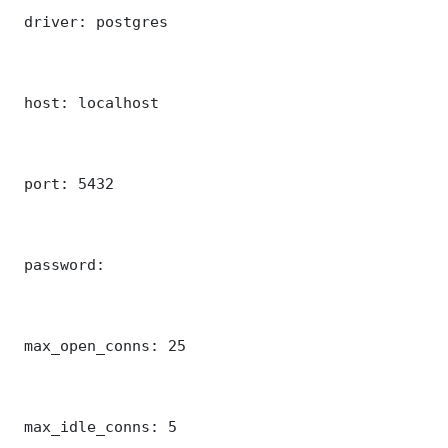
 driver: postgres

 host: localhost

 port: 5432

 password: 

 max_open_conns: 25

 max_idle_conns: 5
