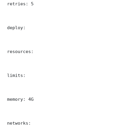
 retries: 5

 deploy:

 resources:

 limits:

 memory: 4G

 networks:
