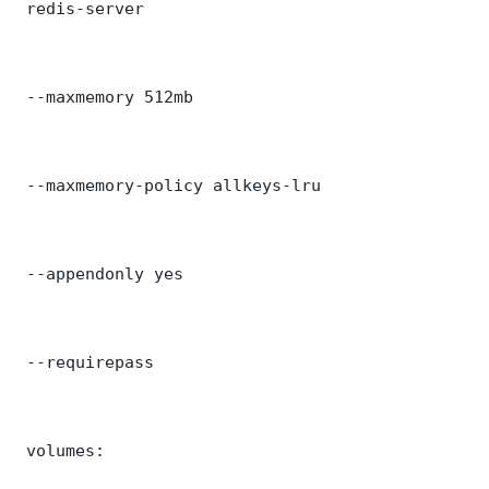
 redis-server

 --maxmemory 512mb

 --maxmemory-policy allkeys-lru

 --appendonly yes

 --requirepass 

 volumes:
