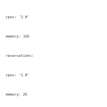
 cpus: '2.0'

 memory: 32G

 reservations:

 cpus: '1.0'

 memory: 2G
