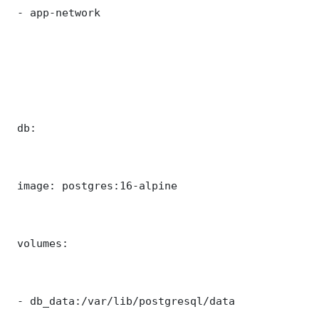
 - app-network

 db:

 image: postgres:16-alpine

 volumes:

 - db_data:/var/lib/postgresql/data
