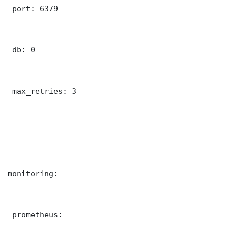
 port: 6379

 db: 0

 max_retries: 3

monitoring:

 prometheus:
