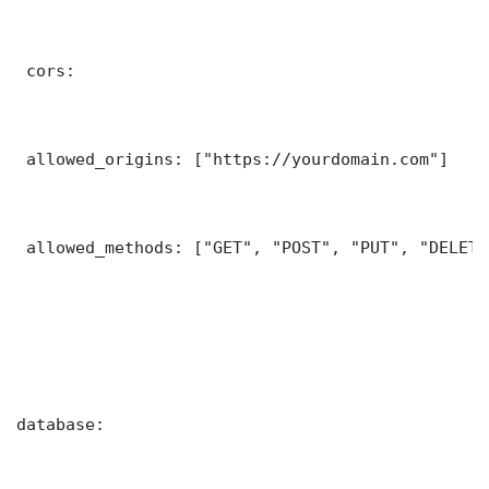
 cors:

 allowed_origins: ["https://yourdomain.com"]

 allowed_methods: ["GET", "POST", "PUT", "DELETE"
database:
