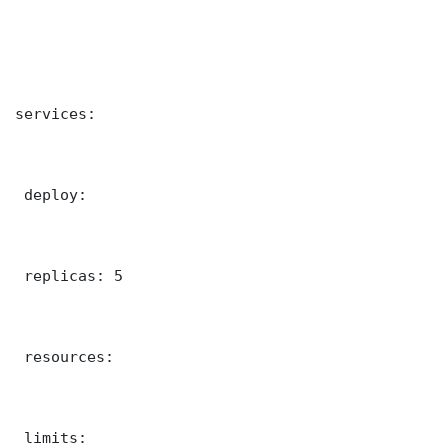
services:

 deploy:

 replicas: 5

 resources:

 limits:
