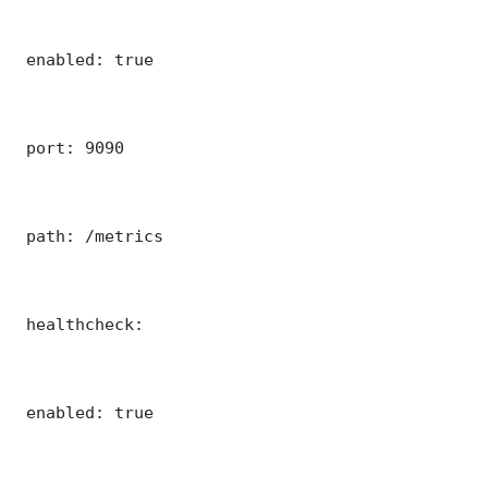
 enabled: true

 port: 9090

 path: /metrics

 healthcheck:

 enabled: true
