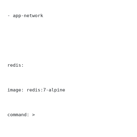
 - app-network

 redis:

 image: redis:7-alpine

 command: >
