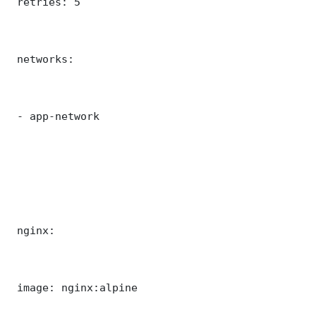
 retries: 5

 networks:

 - app-network

 nginx:

 image: nginx:alpine
