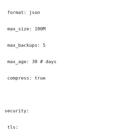
 format: json

 max_size: 100M

 max_backups: 5

 max_age: 30 # days

 compress: true

security:

 tls:
