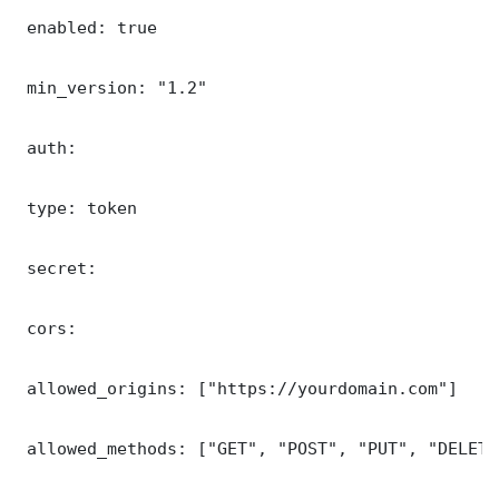
 enabled: true

 min_version: "1.2"

 auth:

 type: token

 secret: 

 cors:

 allowed_origins: ["https://yourdomain.com"]

 allowed_methods: ["GET", "POST", "PUT", "DELETE"