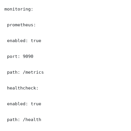
monitoring:

 prometheus:

 enabled: true

 port: 9090

 path: /metrics

 healthcheck:

 enabled: true

 path: /health
