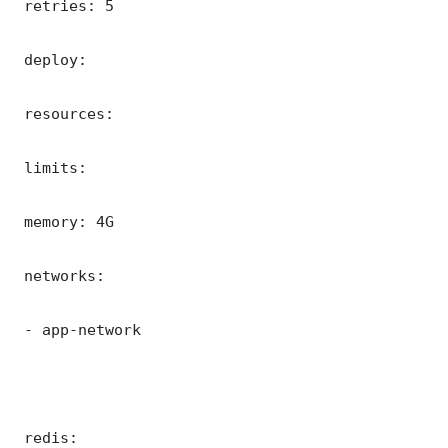
 retries: 5

 deploy:

 resources:

 limits:

 memory: 4G

 networks:

 - app-network

 redis:
