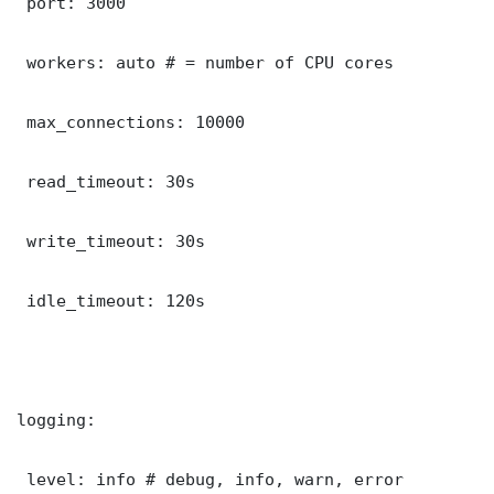
 port: 3000

 workers: auto # = number of CPU cores

 max_connections: 10000

 read_timeout: 30s

 write_timeout: 30s

 idle_timeout: 120s

logging:

 level: info # debug, info, warn, error
