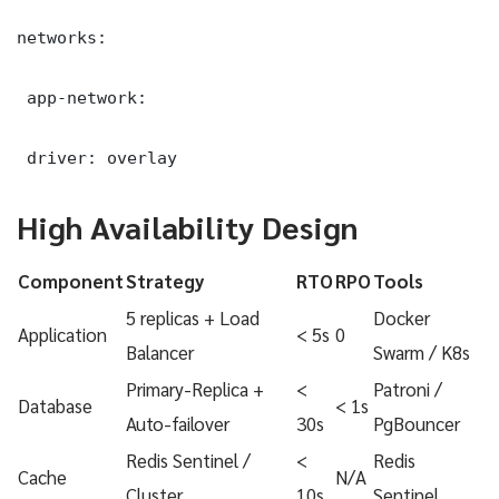
networks:

 app-network:

 driver: overlay
High Availability Design
Component
Strategy
RTO
RPO
Tools
5 replicas + Load
Docker
Application
< 5s
0
Balancer
Swarm / K8s
Primary-Replica +
<
Patroni /
Database
< 1s
Auto-failover
30s
PgBouncer
Redis Sentinel /
<
Redis
Cache
N/A
Cluster
10s
Sentinel