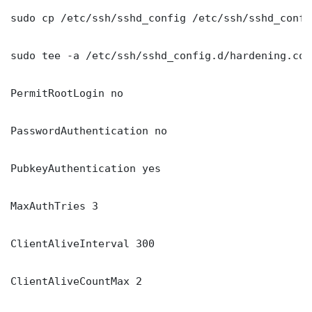
sudo cp /etc/ssh/sshd_config /etc/ssh/sshd_config
sudo tee -a /etc/ssh/sshd_config.d/hardening.con
PermitRootLogin no

PasswordAuthentication no

PubkeyAuthentication yes

MaxAuthTries 3

ClientAliveInterval 300

ClientAliveCountMax 2
