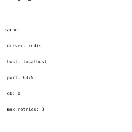
cache:

 driver: redis

 host: localhost

 port: 6379

 db: 0

 max_retries: 3
