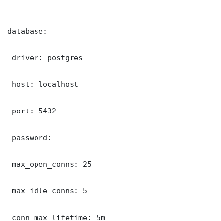
database:

 driver: postgres

 host: localhost

 port: 5432

 password: 

 max_open_conns: 25

 max_idle_conns: 5

 conn_max_lifetime: 5m
