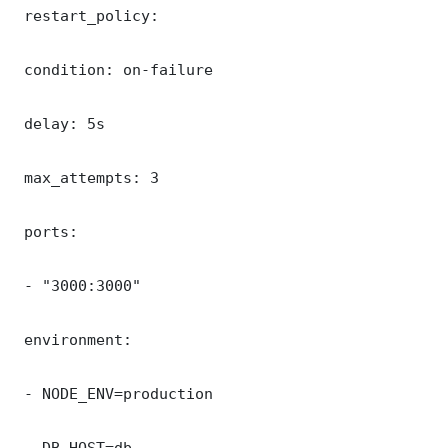
 restart_policy:

 condition: on-failure

 delay: 5s

 max_attempts: 3

 ports:

 - "3000:3000"

 environment:

 - NODE_ENV=production

 - DB_HOST=db
