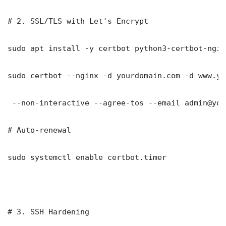
# 2. SSL/TLS with Let's Encrypt

sudo apt install -y certbot python3-certbot-nginx
sudo certbot --nginx -d yourdomain.com -d www.yo
 --non-interactive --agree-tos --email admin@you
# Auto-renewal

sudo systemctl enable certbot.timer

# 3. SSH Hardening
