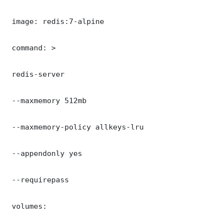
 image: redis:7-alpine

 command: >

 redis-server

 --maxmemory 512mb

 --maxmemory-policy allkeys-lru

 --appendonly yes

 --requirepass 

 volumes:
