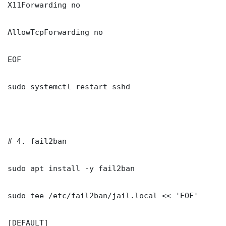
X11Forwarding no

AllowTcpForwarding no

EOF

sudo systemctl restart sshd

# 4. fail2ban

sudo apt install -y fail2ban

sudo tee /etc/fail2ban/jail.local << 'EOF'

[DEFAULT]
