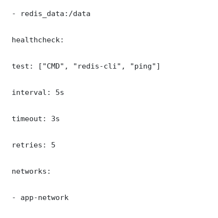
 - redis_data:/data

 healthcheck:

 test: ["CMD", "redis-cli", "ping"]

 interval: 5s

 timeout: 3s

 retries: 5

 networks:

 - app-network
