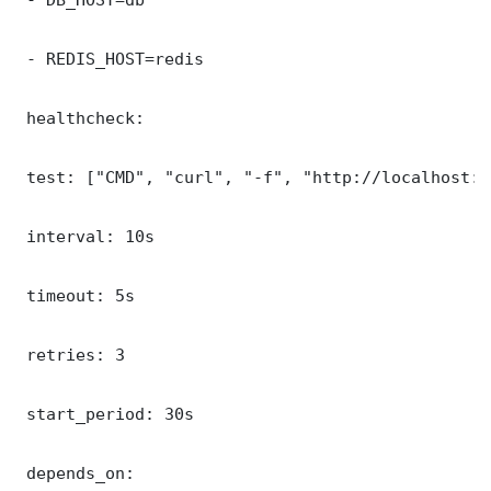
 - REDIS_HOST=redis

 healthcheck:

 test: ["CMD", "curl", "-f", "http://localhost:3
 interval: 10s

 timeout: 5s

 retries: 3

 start_period: 30s

 depends_on:
