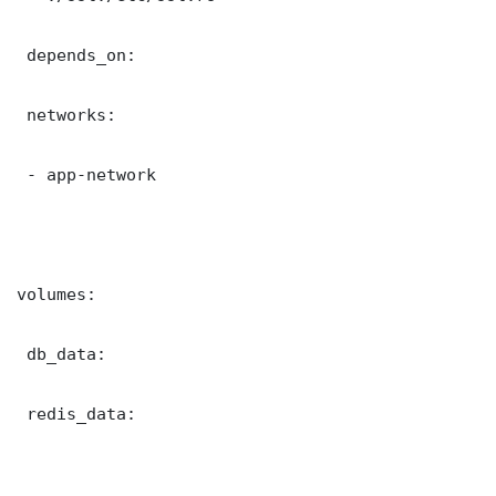
 depends_on:

 networks:

 - app-network

volumes:

 db_data:

 redis_data:
