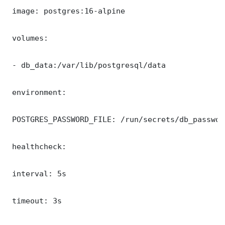
 image: postgres:16-alpine

 volumes:

 - db_data:/var/lib/postgresql/data

 environment:

 POSTGRES_PASSWORD_FILE: /run/secrets/db_password
 healthcheck:

 interval: 5s

 timeout: 3s
