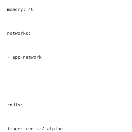
 memory: 4G

 networks:

 - app-network

 redis:

 image: redis:7-alpine
