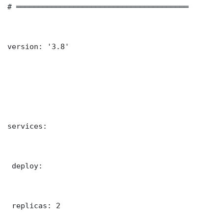
# ═══════════════════════════════════════

version: '3.8'

services:

 deploy:

 replicas: 2
