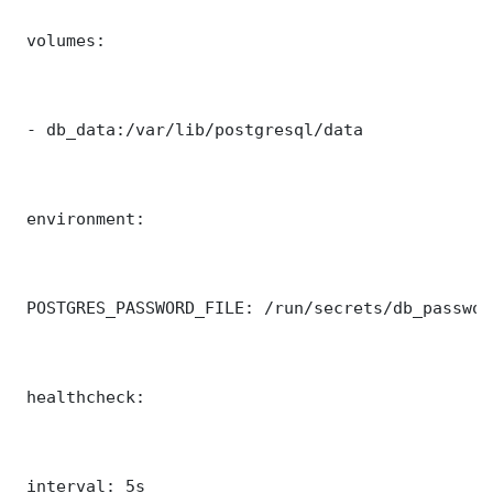
 volumes:

 - db_data:/var/lib/postgresql/data

 environment:

 POSTGRES_PASSWORD_FILE: /run/secrets/db_password
 healthcheck:

 interval: 5s
