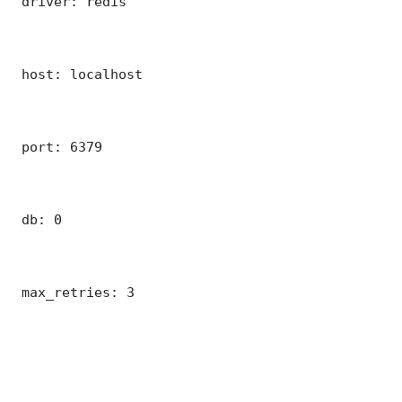
 driver: redis

 host: localhost

 port: 6379

 db: 0

 max_retries: 3
