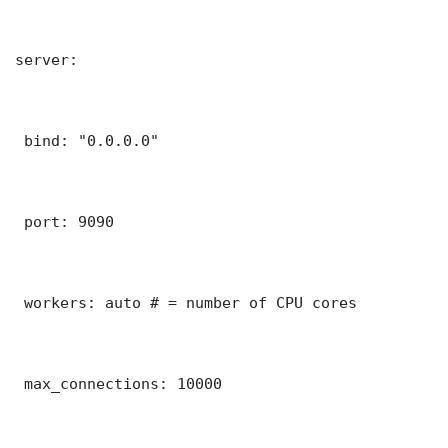
server:

 bind: "0.0.0.0"

 port: 9090

 workers: auto # = number of CPU cores

 max_connections: 10000
