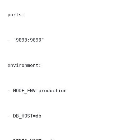
 ports:

 - "9090:9090"

 environment:

 - NODE_ENV=production

 - DB_HOST=db
