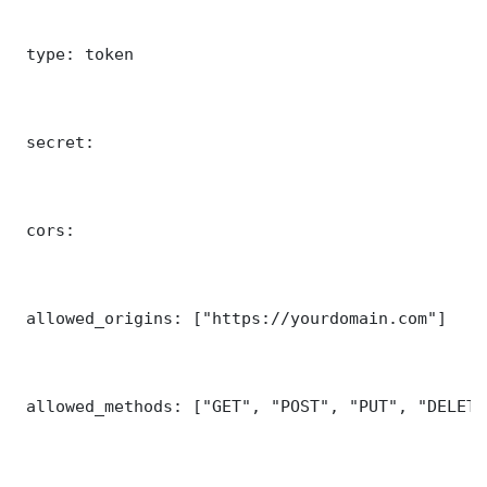
 type: token

 secret: 

 cors:

 allowed_origins: ["https://yourdomain.com"]

 allowed_methods: ["GET", "POST", "PUT", "DELETE"