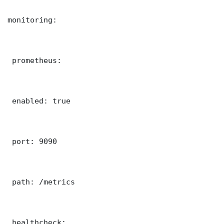
monitoring:

 prometheus:

 enabled: true

 port: 9090

 path: /metrics

 healthcheck:
