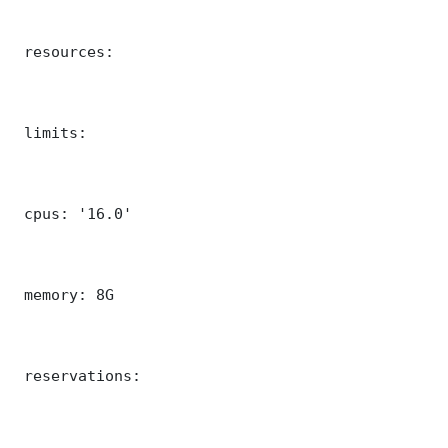
 resources:

 limits:

 cpus: '16.0'

 memory: 8G

 reservations:
