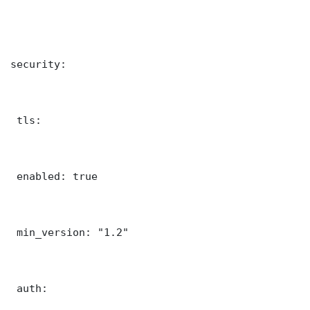
security:

 tls:

 enabled: true

 min_version: "1.2"

 auth:
