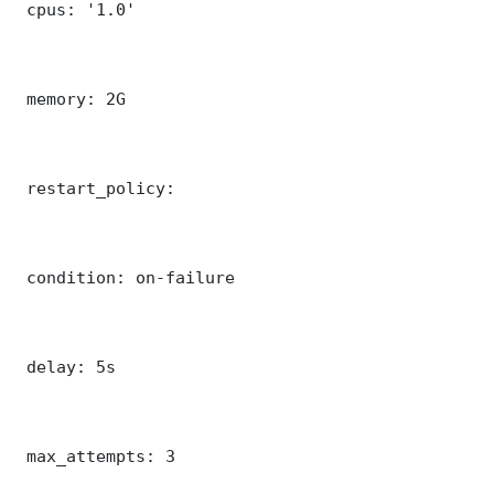
 cpus: '1.0'

 memory: 2G

 restart_policy:

 condition: on-failure

 delay: 5s

 max_attempts: 3
