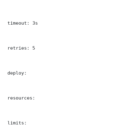
 timeout: 3s

 retries: 5

 deploy:

 resources:

 limits:
