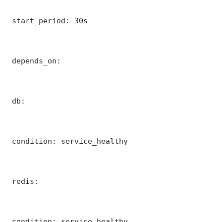
 start_period: 30s

 depends_on:

 db:

 condition: service_healthy

 redis:

 condition: service_healthy
