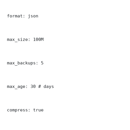
 format: json

 max_size: 100M

 max_backups: 5

 max_age: 30 # days

 compress: true
