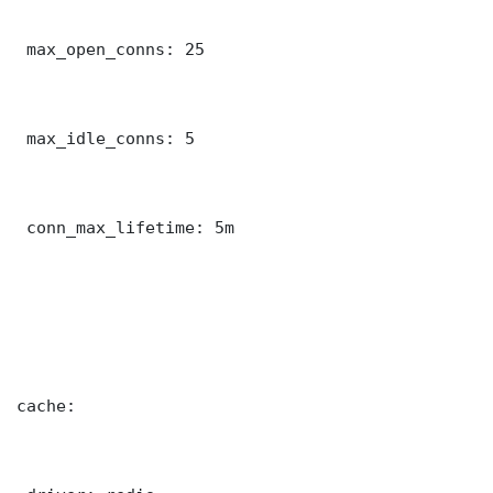
 max_open_conns: 25

 max_idle_conns: 5

 conn_max_lifetime: 5m

cache:
