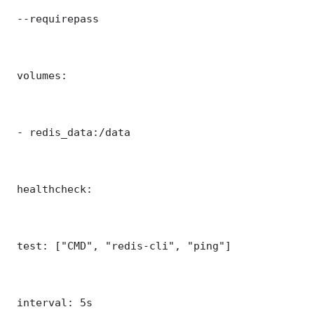
 --requirepass 

 volumes:

 - redis_data:/data

 healthcheck:

 test: ["CMD", "redis-cli", "ping"]

 interval: 5s
