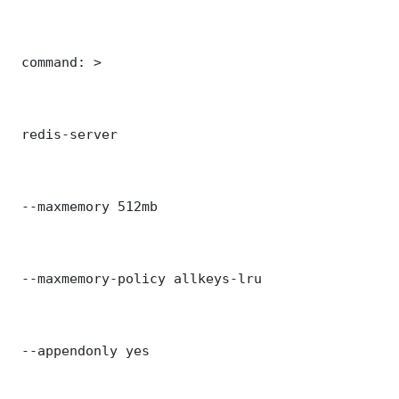
 command: >

 redis-server

 --maxmemory 512mb

 --maxmemory-policy allkeys-lru

 --appendonly yes
