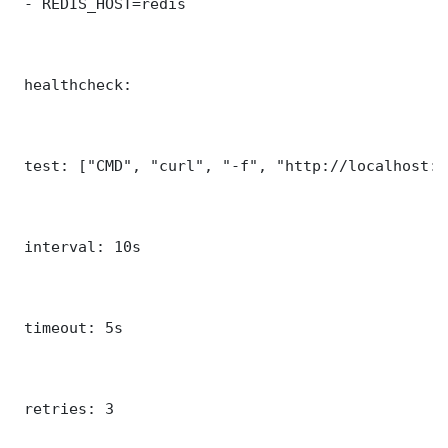
 - REDIS_HOST=redis

 healthcheck:

 test: ["CMD", "curl", "-f", "http://localhost:9
 interval: 10s

 timeout: 5s

 retries: 3
