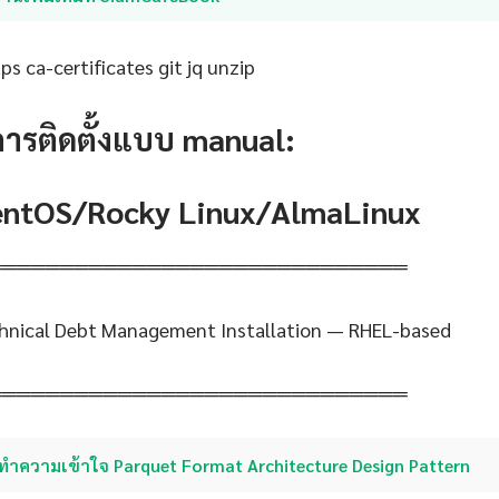
s ca-certificates git jq unzip
การติดตั้งแบบ manual:
CentOS/Rocky Linux/AlmaLinux
═════════════════════════════
hnical Debt Management Installation — RHEL-based
═════════════════════════════
ทำความเข้าใจ Parquet Format Architecture Design Pattern