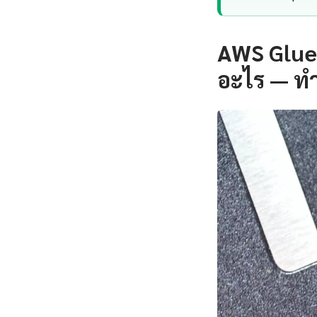
AWS Glue
อะไร — ท