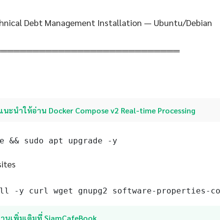
hnical Debt Management Installation — Ubuntu/Debian
═════════════════════════════
แนะนำให้อ่าน Docker Compose v2 Real-time Processing
e && sudo apt upgrade -y
sites
ll -y curl wget gnupg2 software-properties-c
่านเพิ่มเติมที่ SiamCafeBook