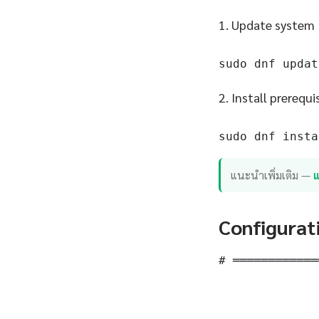
1. Update system
sudo dnf updat
2. Install prerequi
sudo dnf insta
แนะนำเพิ่มเติม —
แ
Configurat
# ════════════