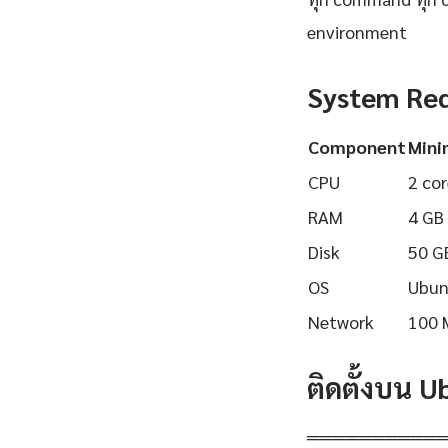
environment
System Re
Component
Min
CPU
2 cor
RAM
4 GB
Disk
50 G
OS
Ubun
Network
100 
ติดตั้งบน 
══════════