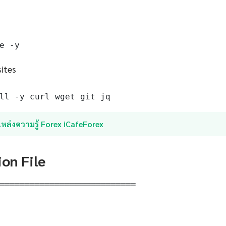
e -y
sites
ll -y curl wget git jq
หล่งความรู้ Forex iCafeForex
ion File
═══════════════════════════
