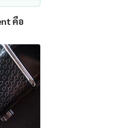
nt คือ